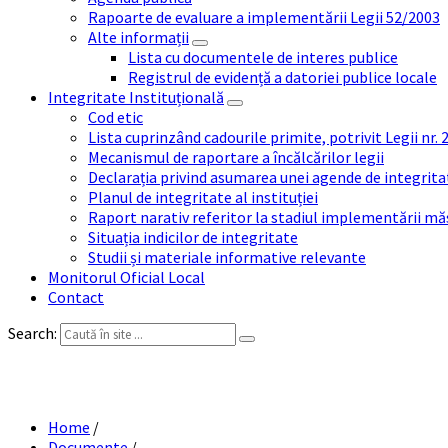
Rapoarte de evaluare a implementării Legii 52/2003
Alte informații
Lista cu documentele de interes publice
Registrul de evidență a datoriei publice locale
Integritate Instituțională
Cod etic
Lista cuprinzând cadourile primite, potrivit Legii nr.
Mecanismul de raportare a încălcărilor legii
Declarația privind asumarea unei agende de integrit
Planul de integritate al instituției
Raport narativ referitor la stadiul implementării măs
Situația indicilor de integritate
Studii și materiale informative relevante
Monitorul Oficial Local
Contact
Search:
Home
/
Documente
/