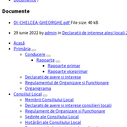
Documente
DI-CHELCEA-GHEORGHE.pdf
File size:
40 kB
29 iunie 2022
by
admin
in
Declaratii de interese alesi local
Acasă
Primăria
Conducere
Rapoarte
Rapoarte primar
Rapoarte viceprimar
Declarații de avere și interese
Regulamentul de Organizare și Funcționare
Organigrama
Consiliul Local
Membrii Consiliului Local
Declarații de avere și interese consilieri locali
Regulament de Organizare și Funcționare
Ședințe ale Consiliului Local
Hotărâri ale Consiliului Local