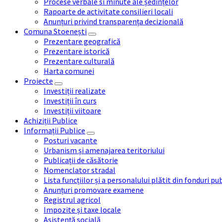
Procese verbale si minute ale ședințelor
Rapoarte de activitate consilieri locali
Anunțuri privind transparența decizională
Comuna Stoenești
Prezentare geografică
Prezentare istorică
Prezentare culturală
Harta comunei
Proiecte
Investiții realizate
Investiții în curs
Investiții viitoare
Achiziții Publice
Informații Publice
Posturi vacante
Urbanism și amenajarea teritoriului
Publicații de căsătorie
Nomenclator stradal
Lista funcțiilor și a personalului plătit din fonduri pu
Anunțuri promovare examene
Registrul agricol
Impozite și taxe locale
Asistență socială