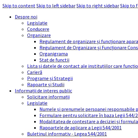
Skip to content
Skip to left sidebar
Skip to right sidebar
Skip to 
Despre noi
Legislație
Conducere
Organizare
Regulament de organizare și funcționare apara
Regulament de Organizare și Funcționare Consi
Organigrama
Stat de functii
Lista și datele de contact ale instituțiilor care func
Carieră
Programe și Strategii
Rapoarte și Studii
Informații de interes public
Solicitare informații
Legislație
Numele și prenumele persoanei responsabile 
Formulare pentru solicitare în baza Legii 544/
Modalitatea de contestare a deciziei și formul
Rapoartele de aplicare a Legii 544/2001
Buletinul informativ - Legea 544/2001