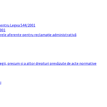
pentru Legea 544/2001
2001
arele aferente pentru reclamație administrativă
 legii, precum și a altor drepturi prevăzute de acte normative
i