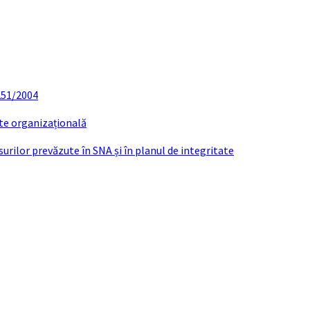
 251/2004
ate organizațională
urilor prevăzute în SNA și în planul de integritate
DI CHELCEA GHEORGHE