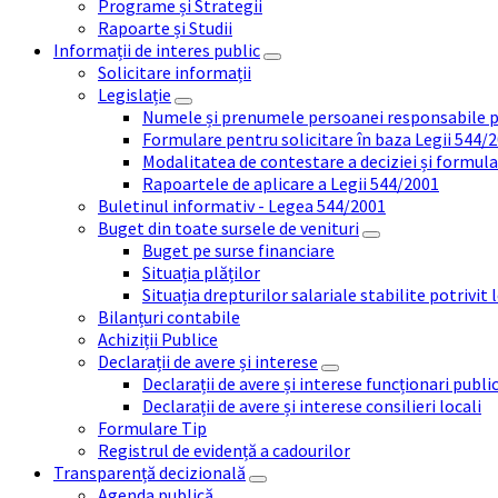
Programe și Strategii
Rapoarte și Studii
Informații de interes public
Solicitare informații
Legislație
Numele și prenumele persoanei responsabile 
Formulare pentru solicitare în baza Legii 544/
Modalitatea de contestare a deciziei și formul
Rapoartele de aplicare a Legii 544/2001
Buletinul informativ - Legea 544/2001
Buget din toate sursele de venituri
Buget pe surse financiare
Situația plăților
Situația drepturilor salariale stabilite potrivit
Bilanțuri contabile
Achiziții Publice
Declarații de avere și interese
Declarații de avere și interese funcționari public
Declarații de avere și interese consilieri locali
Formulare Tip
Registrul de evidență a cadourilor
Transparență decizională
Agenda publică