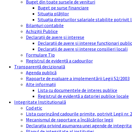
Buget din toate sursele de venituri
Buget pe surse financiare
Situația plăților
Situația drepturilor salariale stabilite potrivit
Bilanțuri contabile
Achiziții Publice
Declarații de avere și interese
Declarații de avere și interese funcționari public
Declarații de avere și interese consilieri locali
Formulare Tip
Registrul de evidență a cadourilor
Transparență decizională
Agenda publică
Rapoarte de evaluare a implementării Legii 52/2003
Alte informații
Lista cu documentele de interes publice
Registrul de evidență a datoriei publice locale
Integritate Instituțională
Cod etic
Lista cuprinzând cadourile primite, potrivit Legii nr.
Mecanismul de raportare a încălcărilor legii
Declarația privind asumarea unei agende de integrit
Planul de integritate al instituției