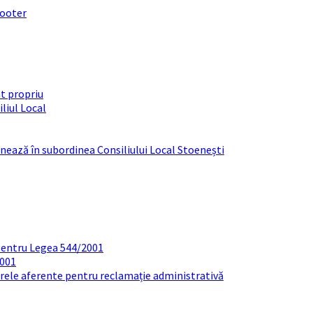
footer
t propriu
liul Local
ționează în subordinea Consiliului Local Stoenești
pentru Legea 544/2001
2001
arele aferente pentru reclamație administrativă