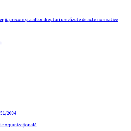
 legii, precum și a altor drepturi prevăzute de acte normative
i
 251/2004
ate organizațională