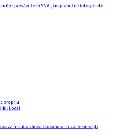
urilor prevăzute în SNA și în planul de integritate
t propriu
liul Local
ționează în subordinea Consiliului Local Stoenești