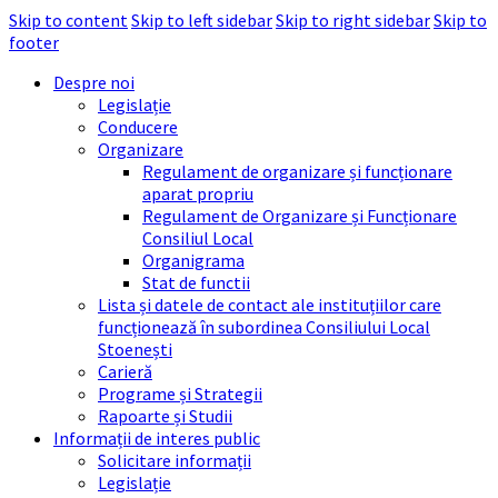
Skip to content
Skip to left sidebar
Skip to right sidebar
Skip to
footer
Despre noi
Legislație
Conducere
Organizare
Regulament de organizare și funcționare
aparat propriu
Regulament de Organizare și Funcționare
Consiliul Local
Organigrama
Stat de functii
Lista și datele de contact ale instituțiilor care
funcționează în subordinea Consiliului Local
Stoenești
Carieră
Programe și Strategii
Rapoarte și Studii
Informații de interes public
Solicitare informații
Legislație