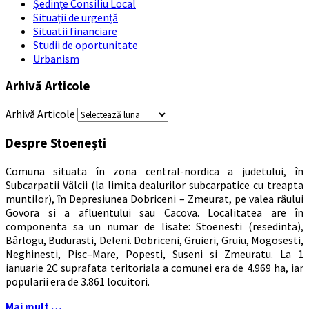
Ședințe Consiliu Local
Situații de urgență
Situatii financiare
Studii de oportunitate
Urbanism
Arhivă Articole
Arhivă Articole
Despre Stoenești
Comuna situata în zona central-nordica a judetului, în
Subcarpatii Vâlcii (la limita dealurilor subcarpatice cu treapta
muntilor), în Depresiunea Dobriceni – Zmeurat, pe valea râului
Govora si a afluentului sau Cacova. Localitatea are în
componenta sa un numar de lisate: Stoenesti (resedinta),
Bârlogu, Budurasti, Deleni. Dobriceni, Gruieri, Gruiu, Mogosesti,
Neghinesti, Pisc–Mare, Popesti, Suseni si Zmeuratu. La 1
ianuarie 2C suprafata teritoriala a comunei era de 4.969 ha, iar
popularii era de 3.861 locuitori.
Mai mult …