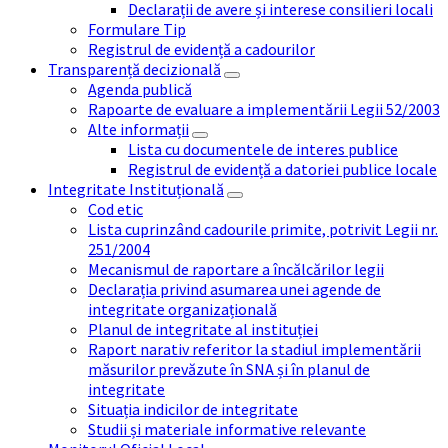
Declarații de avere și interese consilieri locali
Formulare Tip
Registrul de evidență a cadourilor
Transparență decizională
Agenda publică
Rapoarte de evaluare a implementării Legii 52/2003
Alte informații
Lista cu documentele de interes publice
Registrul de evidență a datoriei publice locale
Integritate Instituțională
Cod etic
Lista cuprinzând cadourile primite, potrivit Legii nr.
251/2004
Mecanismul de raportare a încălcărilor legii
Declarația privind asumarea unei agende de
integritate organizațională
Planul de integritate al instituției
Raport narativ referitor la stadiul implementării
măsurilor prevăzute în SNA și în planul de
integritate
Situația indicilor de integritate
Studii și materiale informative relevante