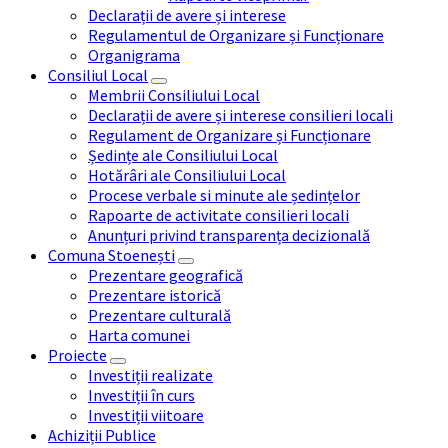
Declarații de avere și interese
Regulamentul de Organizare și Funcționare
Organigrama
Consiliul Local
Membrii Consiliului Local
Declarații de avere și interese consilieri locali
Regulament de Organizare și Funcționare
Ședințe ale Consiliului Local
Hotărâri ale Consiliului Local
Procese verbale si minute ale ședințelor
Rapoarte de activitate consilieri locali
Anunțuri privind transparența decizională
Comuna Stoenești
Prezentare geografică
Prezentare istorică
Prezentare culturală
Harta comunei
Proiecte
Investiții realizate
Investiții în curs
Investiții viitoare
Achiziții Publice