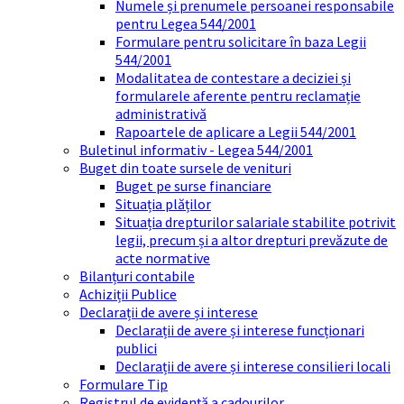
Numele și prenumele persoanei responsabile
pentru Legea 544/2001
Formulare pentru solicitare în baza Legii
544/2001
Modalitatea de contestare a deciziei și
formularele aferente pentru reclamație
administrativă
Rapoartele de aplicare a Legii 544/2001
Buletinul informativ - Legea 544/2001
Buget din toate sursele de venituri
Buget pe surse financiare
Situația plăților
Situația drepturilor salariale stabilite potrivit
legii, precum și a altor drepturi prevăzute de
acte normative
Bilanțuri contabile
Achiziții Publice
Declarații de avere și interese
Declarații de avere și interese funcționari
publici
Declarații de avere și interese consilieri locali
Formulare Tip
Registrul de evidență a cadourilor