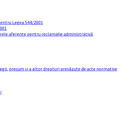
pentru Legea 544/2001
2001
arele aferente pentru reclamație administrativă
 legii, precum și a altor drepturi prevăzute de acte normative
i