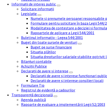
Informații de interes public
Solicitare informații
Legislație
Numele și prenumele persoanei responsabile 
Formulare pentru solicitare în baza Legii 544/
Modalitatea de contestare a deciziei și formul
Rapoartele de aplicare a Legii 544/2001
Buletinul informativ - Legea 544/2001
Buget din toate sursele de venituri
Buget pe surse financiare
Situația plăților
Situația drepturilor salariale stabilite potrivit
Bilanțuri contabile
Achiziții Publice
Declarații de avere și interese
Declarații de avere și interese funcționari public
Declarații de avere și interese consilieri locali
Formulare Tip
Registrul de evidență a cadourilor
Transparență decizională
Agenda publică
Rapoarte de evaluare a implementării Legii 52/2003