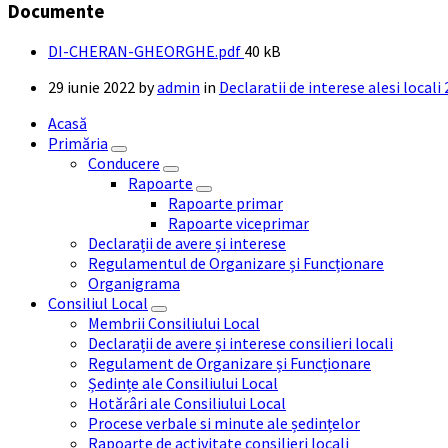
Documente
File
DI-CHERAN-GHEORGHE.pdf
40 kB
size:
29 iunie 2022
by
admin
in
Declaratii de interese alesi local
Acasă
Primăria
Conducere
Rapoarte
Rapoarte primar
Rapoarte viceprimar
Declarații de avere și interese
Regulamentul de Organizare și Funcționare
Organigrama
Consiliul Local
Membrii Consiliului Local
Declarații de avere și interese consilieri locali
Regulament de Organizare și Funcționare
Ședințe ale Consiliului Local
Hotărâri ale Consiliului Local
Procese verbale si minute ale ședințelor
Rapoarte de activitate consilieri locali