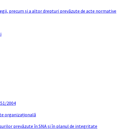
 legii, precum și a altor drepturi prevăzute de acte normative
i
 251/2004
ate organizațională
urilor prevăzute în SNA și în planul de integritate