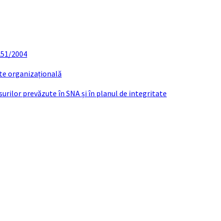
 251/2004
ate organizațională
urilor prevăzute în SNA și în planul de integritate
DI CHERAN GHEORGHE