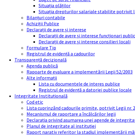
Situația plăților
Situația drepturilor salariale stabilite potrivit
Bilanțuri contabile
Achiziții Publice
Declarații de avere și interese
Declarații de avere și interese funcționari public
Declarații de avere și interese consilieri locali
Formulare Tip
Registrul de evidență a cadourilor
Transparență decizională
Agenda publică
Rapoarte de evaluare a implementării Legii 52/2003
Alte informații
Lista cu documentele de interes publice
Registrul de evidență a datoriei publice locale
Integritate Instituțională
Cod etic
Lista cuprinzând cadourile primite, potrivit Legii nr.
Mecanismul de raportare a încălcărilor legii
Declarația privind asumarea unei agende de integrit
Planul de integritate al instituției
Raport narativ referitor la stadiul implementării măs