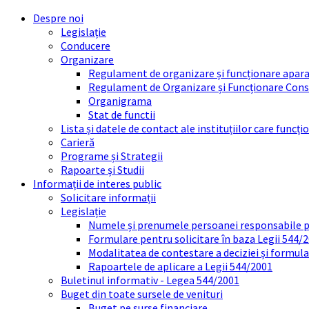
Skip
Skip
Skip
Skip
Despre noi
to
to
to
to
Legislație
content
left
right
footer
Conducere
sidebar
sidebar
Organizare
Regulament de organizare și funcționare apara
Regulament de Organizare și Funcționare Consi
Organigrama
Stat de functii
Lista și datele de contact ale instituțiilor care func
Carieră
Programe și Strategii
Rapoarte și Studii
Informații de interes public
Solicitare informații
Legislație
Numele și prenumele persoanei responsabile 
Formulare pentru solicitare în baza Legii 544/
Modalitatea de contestare a deciziei și formul
Rapoartele de aplicare a Legii 544/2001
Buletinul informativ - Legea 544/2001
Buget din toate sursele de venituri
Buget pe surse financiare