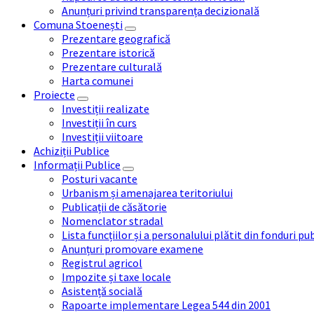
Anunțuri privind transparența decizională
Comuna Stoenești
Prezentare geografică
Prezentare istorică
Prezentare culturală
Harta comunei
Proiecte
Investiții realizate
Investiții în curs
Investiții viitoare
Achiziții Publice
Informații Publice
Posturi vacante
Urbanism și amenajarea teritoriului
Publicații de căsătorie
Nomenclator stradal
Lista funcțiilor și a personalului plătit din fonduri pu
Anunțuri promovare examene
Registrul agricol
Impozite și taxe locale
Asistență socială
Rapoarte implementare Legea 544 din 2001