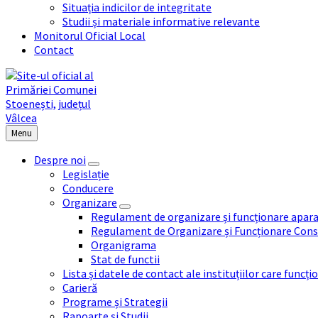
Situația indicilor de integritate
Studii și materiale informative relevante
Monitorul Oficial Local
Contact
Menu
Despre noi
Legislație
Conducere
Organizare
Regulament de organizare și funcționare apara
Regulament de Organizare și Funcționare Consi
Organigrama
Stat de functii
Lista și datele de contact ale instituțiilor care func
Carieră
Programe și Strategii
Rapoarte și Studii