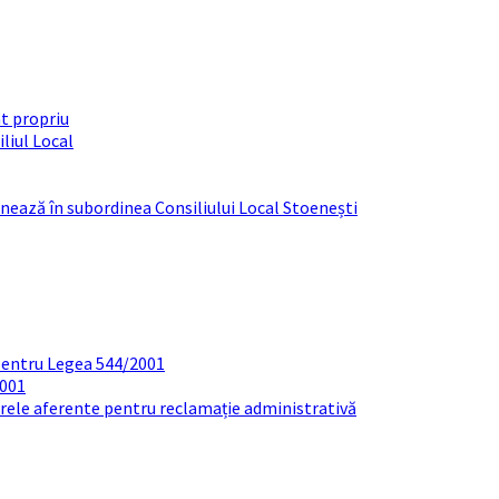
t propriu
liul Local
ționează în subordinea Consiliului Local Stoenești
pentru Legea 544/2001
2001
arele aferente pentru reclamație administrativă