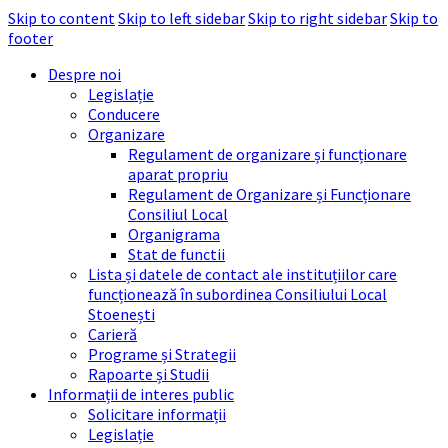
Skip to content
Skip to left sidebar
Skip to right sidebar
Skip to
footer
Despre noi
Legislație
Conducere
Organizare
Regulament de organizare și funcționare
aparat propriu
Regulament de Organizare și Funcționare
Consiliul Local
Organigrama
Stat de functii
Lista și datele de contact ale instituțiilor care
funcționează în subordinea Consiliului Local
Stoenești
Carieră
Programe și Strategii
Rapoarte și Studii
Informații de interes public
Solicitare informații
Legislație