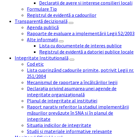
Declarații de avere și interese consilieri locali
Formulare Tip
Registrul de evidență a cadourilor
Transparență decizională
Agenda publică
Rapoarte de evaluare a implementării Legii 52/2003
Alte informații
Lista cu documentele de interes publice
Registrul de evidență a datoriei publice locale
Integritate Instituțională
Cod etic
Lista cuprinzând cadourile primite, potrivit Legii nr.
251/2004
Mecanismul de raportare a încălcărilor legii
Declarația privind asumarea unei agende de
integritate organizațională
Planul de integritate al instituției
Raport narativ referitor la stadiul implementării
măsurilor prevăzute în SNA și în planul de
integritate
Situația indicilor de integritate
Studii și materiale informative relevante