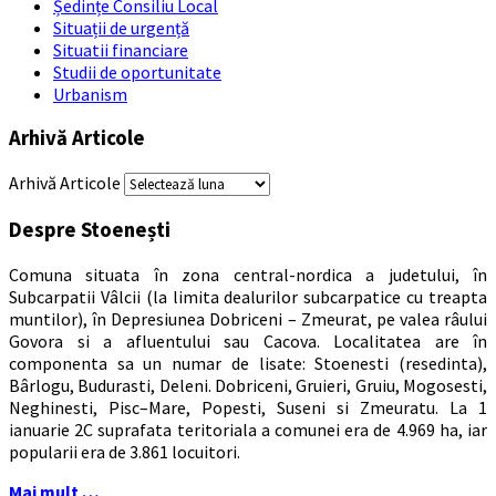
Ședințe Consiliu Local
Situații de urgență
Situatii financiare
Studii de oportunitate
Urbanism
Arhivă Articole
Arhivă Articole
Despre Stoenești
Comuna situata în zona central-nordica a judetului, în
Subcarpatii Vâlcii (la limita dealurilor subcarpatice cu treapta
muntilor), în Depresiunea Dobriceni – Zmeurat, pe valea râului
Govora si a afluentului sau Cacova. Localitatea are în
componenta sa un numar de lisate: Stoenesti (resedinta),
Bârlogu, Budurasti, Deleni. Dobriceni, Gruieri, Gruiu, Mogosesti,
Neghinesti, Pisc–Mare, Popesti, Suseni si Zmeuratu. La 1
ianuarie 2C suprafata teritoriala a comunei era de 4.969 ha, iar
popularii era de 3.861 locuitori.
Mai mult …