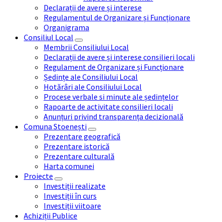
Declarații de avere și interese
Regulamentul de Organizare și Funcționare
Organigrama
Consiliul Local
Membrii Consiliului Local
Declarații de avere și interese consilieri locali
Regulament de Organizare și Funcționare
Ședințe ale Consiliului Local
Hotărâri ale Consiliului Local
Procese verbale si minute ale ședințelor
Rapoarte de activitate consilieri locali
Anunțuri privind transparența decizională
Comuna Stoenești
Prezentare geografică
Prezentare istorică
Prezentare culturală
Harta comunei
Proiecte
Investiții realizate
Investiții în curs
Investiții viitoare
Achiziții Publice