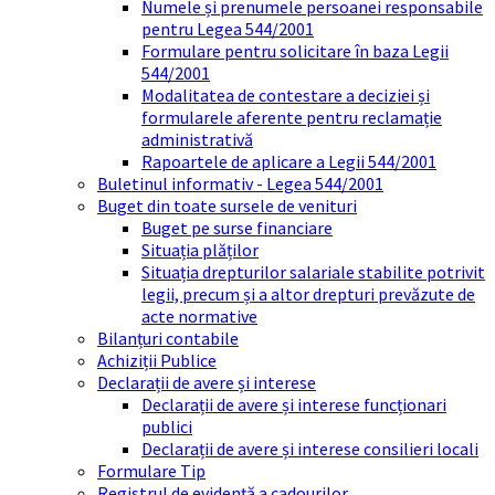
Numele și prenumele persoanei responsabile
pentru Legea 544/2001
Formulare pentru solicitare în baza Legii
544/2001
Modalitatea de contestare a deciziei și
formularele aferente pentru reclamație
administrativă
Rapoartele de aplicare a Legii 544/2001
Buletinul informativ - Legea 544/2001
Buget din toate sursele de venituri
Buget pe surse financiare
Situația plăților
Situația drepturilor salariale stabilite potrivit
legii, precum și a altor drepturi prevăzute de
acte normative
Bilanțuri contabile
Achiziții Publice
Declarații de avere și interese
Declarații de avere și interese funcționari
publici
Declarații de avere și interese consilieri locali
Formulare Tip
Registrul de evidență a cadourilor