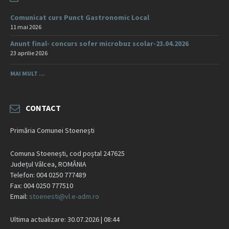
Comunicat curs Punct Gastronomic Local
11 mai 2026
Anunt final- concurs sofer microbuz scolar-23.04.2026
23 aprilie 2026
MAI MULT ...
CONTACT
Primăria Comunei Stoenești
Comuna Stoenești, cod poștal 247625
Județul Vâlcea, ROMÂNIA
Telefon: 004 0250 777489
Fax: 004 0250 777510
Email:
stoenesti@vl.e-adm.ro
Ultima actualizare: 30.07.2026 | 08:44