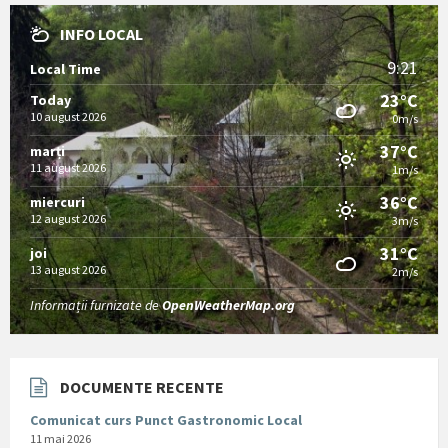
INFO LOCAL
9:21
Local Time
23°C
Today
10 august 2026
0m/s
37°C
marți
11 august 2026
1m/s
36°C
miercuri
12 august 2026
3m/s
31°C
joi
13 august 2026
2m/s
Informații furnizate de
OpenWeatherMap.org
DOCUMENTE RECENTE
Comunicat curs Punct Gastronomic Local
11 mai 2026