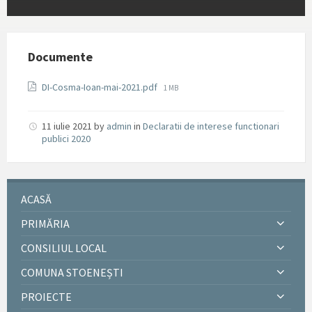
Documente
File
DI-Cosma-Ioan-mai-2021.pdf
1 MB
size:
11 iulie 2021
by
admin
in
Declaratii de interese functionari
publici 2020
ACASĂ
PRIMĂRIA
CONSILIUL LOCAL
COMUNA STOENEȘTI
PROIECTE