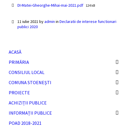
File
DI-Matei-Gheorghe-Mihai-mai-2021.pdf
124 kB
size:
11 iulie 2021
by
admin
in
Declaratii de interese functionari
publici 2020
ACASĂ
PRIMĂRIA
CONSILIUL LOCAL
COMUNA STOENEȘTI
PROIECTE
ACHIZIȚII PUBLICE
INFORMAȚII PUBLICE
POAD 2018-2021