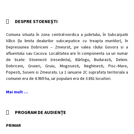
DESPRE STOENEȘTI
Comuna situata în zona central-nordica a judetului, în Subcarpatii
Vâlcii (la limita dealurilor subcarpatice cu treapta muntilor), în
Depresiunea Dobriceni – Zmeurat, pe valea râului Govora si a
afluentului sau Cacova. Localitatea are în componenta sa un numar
de lisate: Stoenesti (resedinta), Bârlogu, Budurasti, Deleni.
Dobriceni, Gruieri, Gruiu, Mogosesti, Neghinesti, Pisc–Mare,
Popesti, Suseni si Zmeuratu. La 1 ianuarie 2C suprafata teritoriala a
comunei era de 4.969 ha, iar popularii era de 3.861 locuitori.
Mai mult …
PROGRAM DE AUDIENȚE
PRIMAR