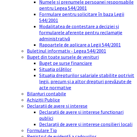
Numele și prenumele persoanei responsabile
pentru Legea 544/2001
Formulare pentru solicitare în baza Legii
544/2001
Modalitatea de contestare a deciziei și
formularele aferente pentru reclamație
administrativă
Rapoartele de aplicare a Legii 544/2001
Buletinul informativ - Legea 544/2001
Buget din toate sursele de venituri
Buget pe surse financiare
Situația plăților
Situația drepturilor salariale stabilite potrivit
legii, precum și a altor drepturi prevăzute de
acte normative
Bilanțuri contabile
Achiziții Publice
Declarații de avere și interese
Declarații de avere și interese funcționari
publici
Declarații de avere și interese consilieri locali
Formulare Tip
Registrul de evidență a cadourilor