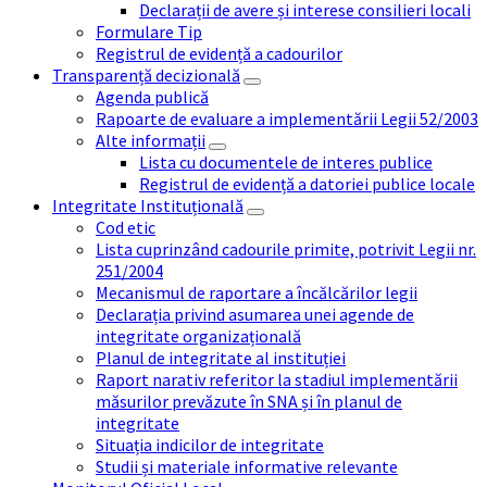
Declarații de avere și interese consilieri locali
Formulare Tip
Registrul de evidență a cadourilor
Transparență decizională
Agenda publică
Rapoarte de evaluare a implementării Legii 52/2003
Alte informații
Lista cu documentele de interes publice
Registrul de evidență a datoriei publice locale
Integritate Instituțională
Cod etic
Lista cuprinzând cadourile primite, potrivit Legii nr.
251/2004
Mecanismul de raportare a încălcărilor legii
Declarația privind asumarea unei agende de
integritate organizațională
Planul de integritate al instituției
Raport narativ referitor la stadiul implementării
măsurilor prevăzute în SNA și în planul de
integritate
Situația indicilor de integritate
Studii și materiale informative relevante