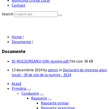
Monitorul Oficial Local
Contact
Search:
DI MUCSOREANU ION – numire
Home
/
Documente
/
Documente
DI-MUCSOREANU-ION-numire.pdf
File size:
36 kB
13 decembrie 2024
by
admin
in
Declaratii de interese alesi
locali - 30 de zile de la numire - 2024
Acasă
Primăria
Conducere
Rapoarte
Rapoarte primar
Rapoarte viceprimar