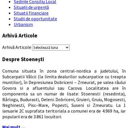
Ședințe Consiliu Local
Situații de urgență
Situatii financiare
Studii de oportunitate
Urbanism
Arhivă Articole
Arhivă Articole
Despre Stoenești
Comuna situata în zona central-nordica a judetului, în
Subcarpatii Vâlcii (la limita dealurilor subcarpatice cu treapta
muntilor), în Depresiunea Dobriceni – Zmeurat, pe valea râului
Govora si a afluentului sau Cacova. Localitatea are în
componenta sa un numar de lisate: Stoenesti (resedinta),
Bârlogu, Budurasti, Deleni. Dobriceni, Gruieri, Gruiu, Mogosesti,
Neghinesti, Pisc–Mare, Popesti, Suseni si Zmeuratu. La 1
ianuarie 2C suprafata teritoriala a comunei era de 4.969 ha, iar
popularii era de 3.861 locuitori.
Mai mult …