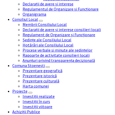
Declarații de avere și interese
Regulamentul de Organizare și Funcționare
Organigrama
Consiliul Local
Membrii Consiliului Local
Declarații de avere și interese consilieri locali
Regulament de Organizare și Funcționare
Ședințe ale Consiliului Local
Hotărâri ale Consiliului Local
Procese verbale si minute ale ședințelor
Rapoarte de activitate consilieri locali
Anunțuri privind transparența decizională
Comuna Stoenești
Prezentare geografică
Prezentare istorică
Prezentare culturală
Harta comunei
Proiecte
Investiții realizate
Investiții în curs
Investiții viitoare
Achiziții Publice