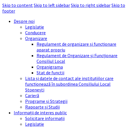
Skip to content
Skip to left sidebar
Skip to right sidebar
Skip to
footer
Despre noi
Legislație
Conducere
Organizare
Regulament de organizare și funcționare
aparat propriu
Regulament de Organizare și Funcționare
Consiliul Local
Organigrama
Stat de functii
Lista și datele de contact ale instituțiilor care
funcționează în subordinea Consiliului Local
Stoenești
Carieră
Programe și Strategii
Rapoarte și Studii
Informații de interes public
Solicitare informații
Legislație