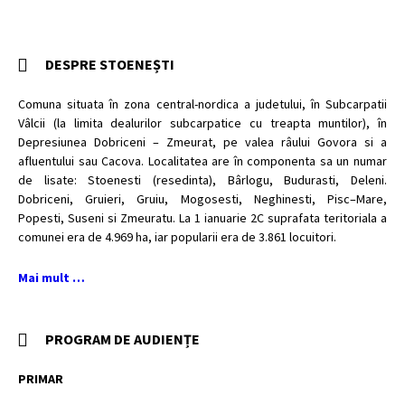
DESPRE STOENEȘTI
Comuna situata în zona central-nordica a judetului, în Subcarpatii
Vâlcii (la limita dealurilor subcarpatice cu treapta muntilor), în
Depresiunea Dobriceni – Zmeurat, pe valea râului Govora si a
afluentului sau Cacova. Localitatea are în componenta sa un numar
de lisate: Stoenesti (resedinta), Bârlogu, Budurasti, Deleni.
Dobriceni, Gruieri, Gruiu, Mogosesti, Neghinesti, Pisc–Mare,
Popesti, Suseni si Zmeuratu. La 1 ianuarie 2C suprafata teritoriala a
comunei era de 4.969 ha, iar popularii era de 3.861 locuitori.
Mai mult …
PROGRAM DE AUDIENȚE
PRIMAR