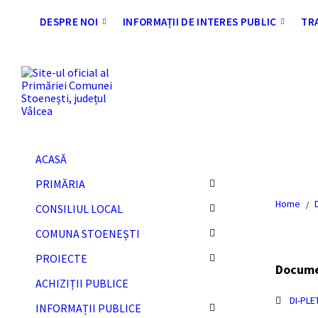
Skip
Skip
Skip
Skip
to
to
to
to
DESPRE NOI
INFORMAȚII DE INTERES PUBLIC
TR
content
left
right
footer
sidebar
sidebar
ACASĂ
DI 
PRIMĂRIA
Home
/
CONSILIUL LOCAL
COMUNA STOENEȘTI
PROIECTE
Docum
ACHIZIȚII PUBLICE
DI-PL
INFORMAȚII PUBLICE