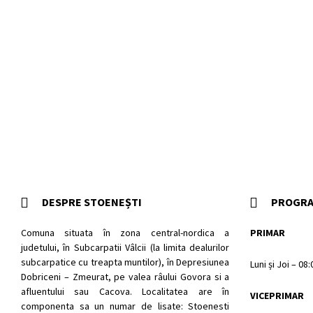
DESPRE STOENEȘTI
PROGRA
Comuna situata în zona central-nordica a
PRIMAR
judetului, în Subcarpatii Vâlcii (la limita dealurilor
subcarpatice cu treapta muntilor), în Depresiunea
Luni și Joi – 08
Dobriceni – Zmeurat, pe valea râului Govora si a
afluentului sau Cacova. Localitatea are în
VICEPRIMAR
componenta sa un numar de lisate: Stoenesti