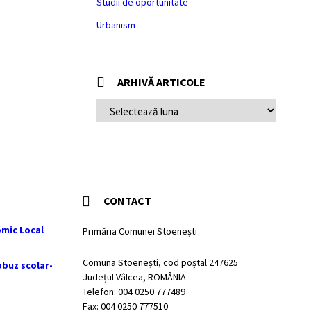
Studii de oportunitate
Urbanism
ARHIVĂ ARTICOLE
ARHIVĂ
ARTICOLE
CONTACT
mic Local
Primăria Comunei Stoenești
Comuna Stoenești, cod poștal 247625
obuz scolar-
Județul Vâlcea, ROMÂNIA
Telefon: 004 0250 777489
Fax: 004 0250 777510