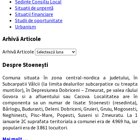
Ședințe Consiliu Local
Situații de urgență
Situatii financiare
Studii de oportunitate
Urbanism
Arhivă Articole
Arhivă Articole
Despre Stoenești
Comuna situata în zona central-nordica a judetului, în
Subcarpatii Vâlcii (la limita dealurilor subcarpatice cu treapta
muntilor), în Depresiunea Dobriceni – Zmeurat, pe valea râului
Govora si a afluentului sau Cacova. Localitatea are în
componenta sa un numar de lisate: Stoenesti (resedinta),
Bârlogu, Budurasti, Deleni. Dobriceni, Gruieri, Gruiu, Mogosesti,
Neghinesti, Pisc–Mare, Popesti, Suseni si Zmeuratu. La 1
ianuarie 2C suprafata teritoriala a comunei era de 4.969 ha, iar
popularii era de 3.861 locuitori.
Mai mult …