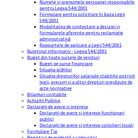
Numele și prenumele persoanei responsabile
pentru Legea 544/2001
Formulare pentru solicitare în baza Legii
544/2001
Modalitatea de contestare a deciziei și
formularele aferente pentru reclamație
administrativă
Rapoartele de aplicare a Legii 544/2001
Buletinul informativ - Legea 544/2001
Buget din toate sursele de venituri
Buget pe surse financiare
Situația plăților
Situația drepturilor salariale stabilite potrivit
legii, precum și a altor drepturi prevăzute de
acte normative
Bilanțuri contabile
Achiziții Publice
Declarații de avere și interese
Declarații de avere și interese funcționari
publici
Declarații de avere și interese consilieri locali
Formulare Tip
Registrul de evidență a cadourilor