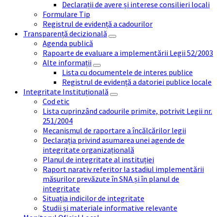
Declarații de avere și interese consilieri locali
Formulare Tip
Registrul de evidență a cadourilor
Transparență decizională
Agenda publică
Rapoarte de evaluare a implementării Legii 52/2003
Alte informații
Lista cu documentele de interes publice
Registrul de evidență a datoriei publice locale
Integritate Instituțională
Cod etic
Lista cuprinzând cadourile primite, potrivit Legii nr.
251/2004
Mecanismul de raportare a încălcărilor legii
Declarația privind asumarea unei agende de
integritate organizațională
Planul de integritate al instituției
Raport narativ referitor la stadiul implementării
măsurilor prevăzute în SNA și în planul de
integritate
Situația indicilor de integritate
Studii și materiale informative relevante