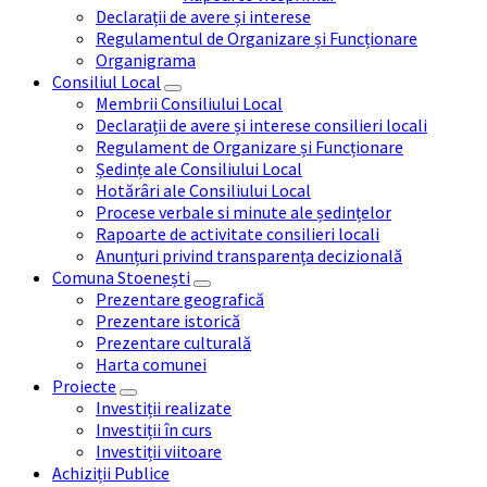
Declarații de avere și interese
Regulamentul de Organizare și Funcționare
Organigrama
Consiliul Local
Membrii Consiliului Local
Declarații de avere și interese consilieri locali
Regulament de Organizare și Funcționare
Ședințe ale Consiliului Local
Hotărâri ale Consiliului Local
Procese verbale si minute ale ședințelor
Rapoarte de activitate consilieri locali
Anunțuri privind transparența decizională
Comuna Stoenești
Prezentare geografică
Prezentare istorică
Prezentare culturală
Harta comunei
Proiecte
Investiții realizate
Investiții în curs
Investiții viitoare
Achiziții Publice