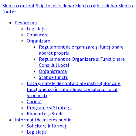
Skip to content
Skip to left sidebar
Skip to right sidebar
Skip to
footer
Despre noi
Legislație
Conducere
Organizare
Regulament de organizare și funcționare
aparat propriu
Regulament de Organizare și Funcționare
Consiliul Local
Organigrama
Stat de functii
Lista și datele de contact ale instituțiilor care
funcționează în subordinea Consiliului Local
Stoenești
Carieră
Programe și Strategii
Rapoarte și Studii
Informații de interes public
Solicitare informații
Legislație