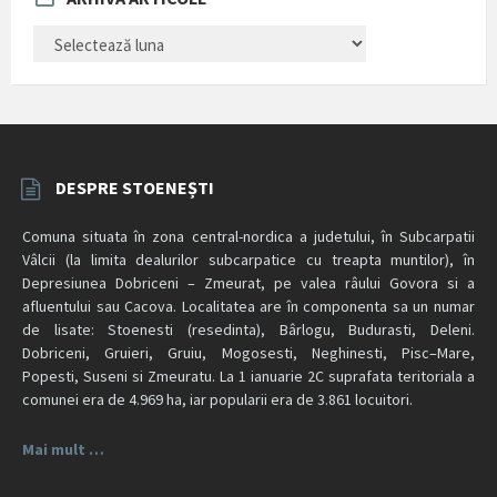
ARHIVĂ
ARTICOLE
DESPRE STOENEȘTI
Comuna situata în zona central-nordica a judetului, în Subcarpatii
Vâlcii (la limita dealurilor subcarpatice cu treapta muntilor), în
Depresiunea Dobriceni – Zmeurat, pe valea râului Govora si a
afluentului sau Cacova. Localitatea are în componenta sa un numar
de lisate: Stoenesti (resedinta), Bârlogu, Budurasti, Deleni.
Dobriceni, Gruieri, Gruiu, Mogosesti, Neghinesti, Pisc–Mare,
Popesti, Suseni si Zmeuratu. La 1 ianuarie 2C suprafata teritoriala a
comunei era de 4.969 ha, iar popularii era de 3.861 locuitori.
Mai mult …