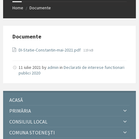
Home
Documente
/
Documente
File
DI-Statie-Constantin-mai-2021.pdf
119 kB
size:
11 iulie 2021
by
admin
in
Declaratii de interese functionari
publici 2020
ACASĂ
PRIMĂRIA
CONSILIUL LOCAL
COMUNA STOENEȘTI