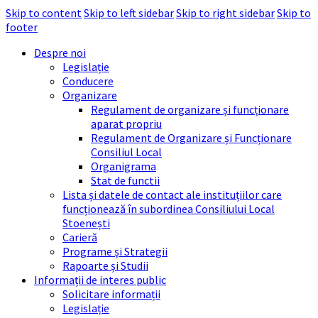
Skip to content
Skip to left sidebar
Skip to right sidebar
Skip to
footer
Despre noi
Legislație
Conducere
Organizare
Regulament de organizare și funcționare
aparat propriu
Regulament de Organizare și Funcționare
Consiliul Local
Organigrama
Stat de functii
Lista și datele de contact ale instituțiilor care
funcționează în subordinea Consiliului Local
Stoenești
Carieră
Programe și Strategii
Rapoarte și Studii
Informații de interes public
Solicitare informații
Legislație