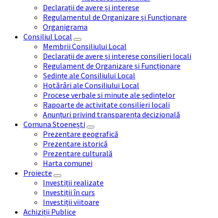
Declarații de avere și interese
Regulamentul de Organizare și Funcționare
Organigrama
Consiliul Local
Membrii Consiliului Local
Declarații de avere și interese consilieri locali
Regulament de Organizare și Funcționare
Ședințe ale Consiliului Local
Hotărâri ale Consiliului Local
Procese verbale si minute ale ședințelor
Rapoarte de activitate consilieri locali
Anunțuri privind transparența decizională
Comuna Stoenești
Prezentare geografică
Prezentare istorică
Prezentare culturală
Harta comunei
Proiecte
Investiții realizate
Investiții în curs
Investiții viitoare
Achiziții Publice