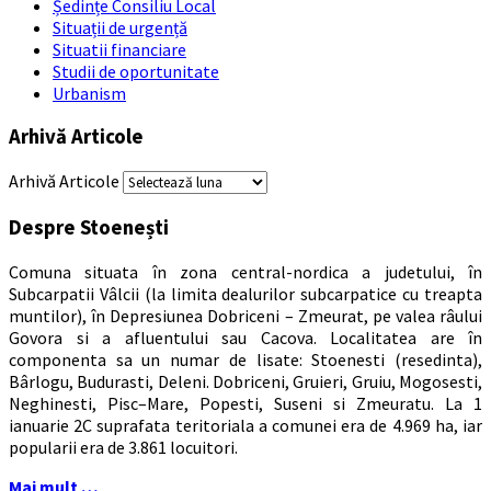
Ședințe Consiliu Local
Situații de urgență
Situatii financiare
Studii de oportunitate
Urbanism
Arhivă Articole
Arhivă Articole
Despre Stoenești
Comuna situata în zona central-nordica a judetului, în
Subcarpatii Vâlcii (la limita dealurilor subcarpatice cu treapta
muntilor), în Depresiunea Dobriceni – Zmeurat, pe valea râului
Govora si a afluentului sau Cacova. Localitatea are în
componenta sa un numar de lisate: Stoenesti (resedinta),
Bârlogu, Budurasti, Deleni. Dobriceni, Gruieri, Gruiu, Mogosesti,
Neghinesti, Pisc–Mare, Popesti, Suseni si Zmeuratu. La 1
ianuarie 2C suprafata teritoriala a comunei era de 4.969 ha, iar
popularii era de 3.861 locuitori.
Mai mult …