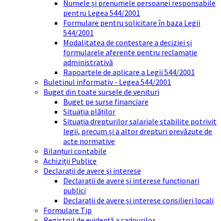
Numele și prenumele persoanei responsabile
pentru Legea 544/2001
Formulare pentru solicitare în baza Legii
544/2001
Modalitatea de contestare a deciziei și
formularele aferente pentru reclamație
administrativă
Rapoartele de aplicare a Legii 544/2001
Buletinul informativ - Legea 544/2001
Buget din toate sursele de venituri
Buget pe surse financiare
Situația plăților
Situația drepturilor salariale stabilite potrivit
legii, precum și a altor drepturi prevăzute de
acte normative
Bilanțuri contabile
Achiziții Publice
Declarații de avere și interese
Declarații de avere și interese funcționari
publici
Declarații de avere și interese consilieri locali
Formulare Tip
Registrul de evidență a cadourilor