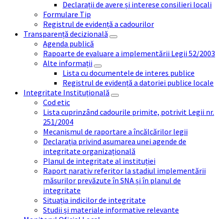
Declarații de avere și interese consilieri locali
Formulare Tip
Registrul de evidență a cadourilor
Transparență decizională
Agenda publică
Rapoarte de evaluare a implementării Legii 52/2003
Alte informații
Lista cu documentele de interes publice
Registrul de evidență a datoriei publice locale
Integritate Instituțională
Cod etic
Lista cuprinzând cadourile primite, potrivit Legii nr.
251/2004
Mecanismul de raportare a încălcărilor legii
Declarația privind asumarea unei agende de
integritate organizațională
Planul de integritate al instituției
Raport narativ referitor la stadiul implementării
măsurilor prevăzute în SNA și în planul de
integritate
Situația indicilor de integritate
Studii și materiale informative relevante