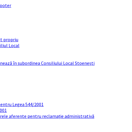
footer
t propriu
liul Local
ționează în subordinea Consiliului Local Stoenești
pentru Legea 544/2001
2001
arele aferente pentru reclamație administrativă