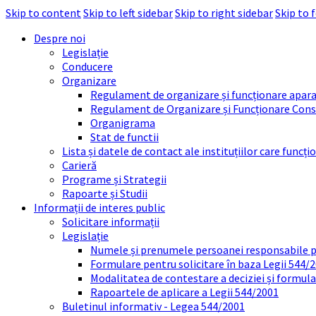
Skip to content
Skip to left sidebar
Skip to right sidebar
Skip to 
Despre noi
Legislație
Conducere
Organizare
Regulament de organizare și funcționare apara
Regulament de Organizare și Funcționare Consi
Organigrama
Stat de functii
Lista și datele de contact ale instituțiilor care func
Carieră
Programe și Strategii
Rapoarte și Studii
Informații de interes public
Solicitare informații
Legislație
Numele și prenumele persoanei responsabile 
Formulare pentru solicitare în baza Legii 544/
Modalitatea de contestare a deciziei și formul
Rapoartele de aplicare a Legii 544/2001
Buletinul informativ - Legea 544/2001