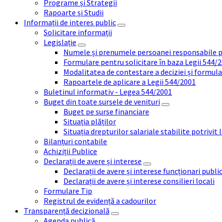
Programe și Strategii
Rapoarte și Studii
Informații de interes public
Solicitare informații
Legislație
Numele și prenumele persoanei responsabile 
Formulare pentru solicitare în baza Legii 544/
Modalitatea de contestare a deciziei și formul
Rapoartele de aplicare a Legii 544/2001
Buletinul informativ - Legea 544/2001
Buget din toate sursele de venituri
Buget pe surse financiare
Situația plăților
Situația drepturilor salariale stabilite potrivit
Bilanțuri contabile
Achiziții Publice
Declarații de avere și interese
Declarații de avere și interese funcționari public
Declarații de avere și interese consilieri locali
Formulare Tip
Registrul de evidență a cadourilor
Transparență decizională
Agenda publică