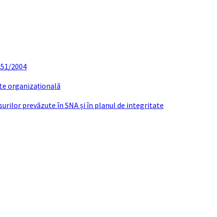
 251/2004
ate organizațională
urilor prevăzute în SNA și în planul de integritate
XPUNERE MOTIVE RAPORT FEBRUARIE 20