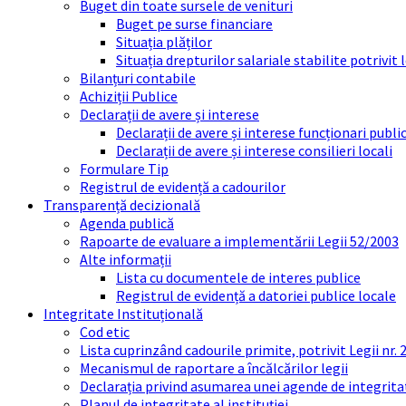
Buget din toate sursele de venituri
Buget pe surse financiare
Situația plăților
Situația drepturilor salariale stabilite potrivit
Bilanțuri contabile
Achiziții Publice
Declarații de avere și interese
Declarații de avere și interese funcționari public
Declarații de avere și interese consilieri locali
Formulare Tip
Registrul de evidență a cadourilor
Transparență decizională
Agenda publică
Rapoarte de evaluare a implementării Legii 52/2003
Alte informații
Lista cu documentele de interes publice
Registrul de evidență a datoriei publice locale
Integritate Instituțională
Cod etic
Lista cuprinzând cadourile primite, potrivit Legii nr.
Mecanismul de raportare a încălcărilor legii
Declarația privind asumarea unei agende de integrit
Planul de integritate al instituției