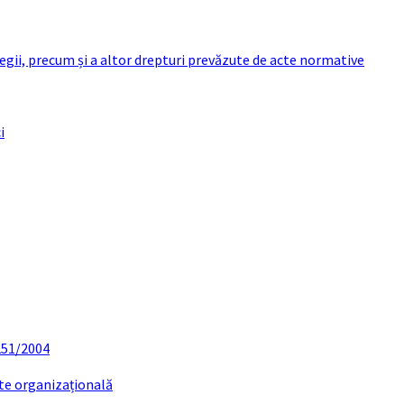
 legii, precum și a altor drepturi prevăzute de acte normative
i
 251/2004
ate organizațională