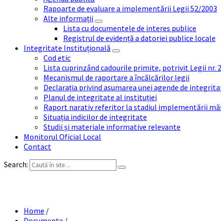
Rapoarte de evaluare a implementării Legii 52/2003
Alte informații
Lista cu documentele de interes publice
Registrul de evidență a datoriei publice locale
Integritate Instituțională
Cod etic
Lista cuprinzând cadourile primite, potrivit Legii nr.
Mecanismul de raportare a încălcărilor legii
Declarația privind asumarea unei agende de integrit
Planul de integritate al instituției
Raport narativ referitor la stadiul implementării măs
Situația indicilor de integritate
Studii și materiale informative relevante
Monitorul Oficial Local
Contact
Search:
E
Home
/
Documente
/