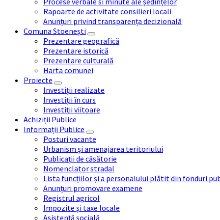
Procese verbale si minute ale ședințelor
Rapoarte de activitate consilieri locali
Anunțuri privind transparența decizională
Comuna Stoenești
Prezentare geografică
Prezentare istorică
Prezentare culturală
Harta comunei
Proiecte
Investiții realizate
Investiții în curs
Investiții viitoare
Achiziții Publice
Informații Publice
Posturi vacante
Urbanism și amenajarea teritoriului
Publicații de căsătorie
Nomenclator stradal
Lista funcțiilor și a personalului plătit din fonduri pu
Anunțuri promovare examene
Registrul agricol
Impozite și taxe locale
Asistență socială