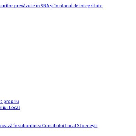
urilor prevăzute în SNA și în planul de integritate
t propriu
liul Local
ționează în subordinea Consiliului Local Stoenești