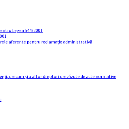
pentru Legea 544/2001
2001
arele aferente pentru reclamație administrativă
 legii, precum și a altor drepturi prevăzute de acte normative
i