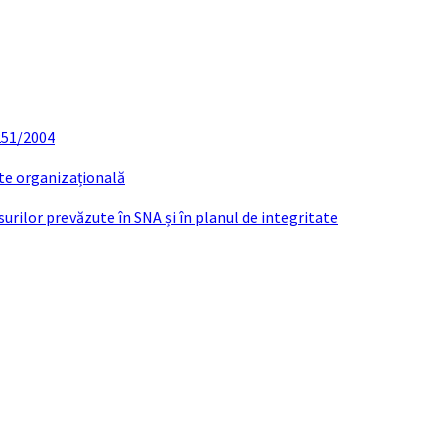
 251/2004
ate organizațională
urilor prevăzute în SNA și în planul de integritate
XPUNERE MOTIVE RAPORT SEPTEMBRIE 20