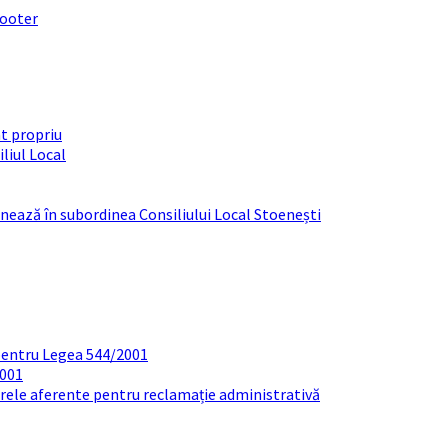
footer
t propriu
liul Local
ționează în subordinea Consiliului Local Stoenești
pentru Legea 544/2001
2001
arele aferente pentru reclamație administrativă