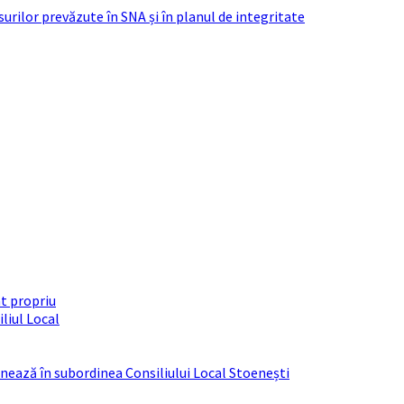
urilor prevăzute în SNA și în planul de integritate
t propriu
liul Local
ționează în subordinea Consiliului Local Stoenești