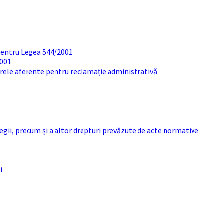
pentru Legea 544/2001
2001
arele aferente pentru reclamație administrativă
 legii, precum și a altor drepturi prevăzute de acte normative
i