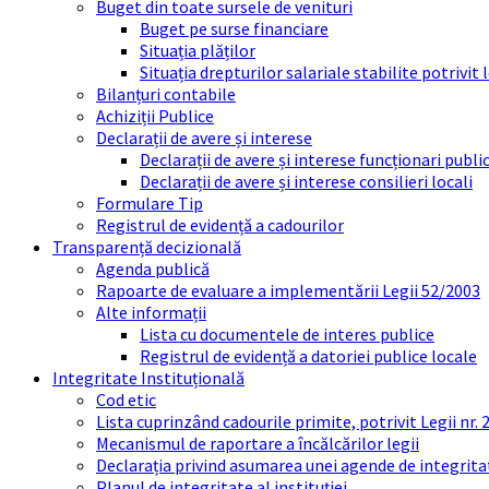
Buget din toate sursele de venituri
Buget pe surse financiare
Situația plăților
Situația drepturilor salariale stabilite potrivit
Bilanțuri contabile
Achiziții Publice
Declarații de avere și interese
Declarații de avere și interese funcționari public
Declarații de avere și interese consilieri locali
Formulare Tip
Registrul de evidență a cadourilor
Transparență decizională
Agenda publică
Rapoarte de evaluare a implementării Legii 52/2003
Alte informații
Lista cu documentele de interes publice
Registrul de evidență a datoriei publice locale
Integritate Instituțională
Cod etic
Lista cuprinzând cadourile primite, potrivit Legii nr.
Mecanismul de raportare a încălcărilor legii
Declarația privind asumarea unei agende de integrit
Planul de integritate al instituției