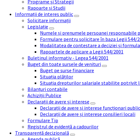
Programe și Strategii
Rapoarte și Studii
Informații de interes public
Solicitare informații
Legislație
Numele și prenumele persoanei responsabile 
Formulare pentru solicitare în baza Legii 544/
Modalitatea de contestare a deciziei și formul
Rapoartele de aplicare a Legii 544/2001
Buletinul informativ - Legea 544/2001
Buget din toate sursele de venituri
Buget pe surse financiare
Situația plăților
Situația drepturilor salariale stabilite potrivit
Bilanțuri contabile
Achiziții Publice
Declarații de avere și interese
Declarații de avere și interese funcționari public
Declarații de avere și interese consilieri locali
Formulare Tip
Registrul de evidență a cadourilor
Transparență decizională
Agenda publică