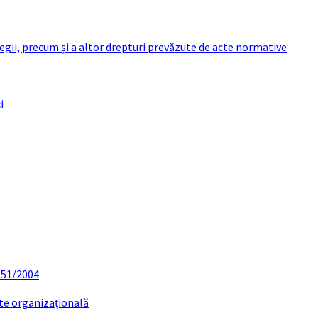
 legii, precum și a altor drepturi prevăzute de acte normative
i
 251/2004
ate organizațională