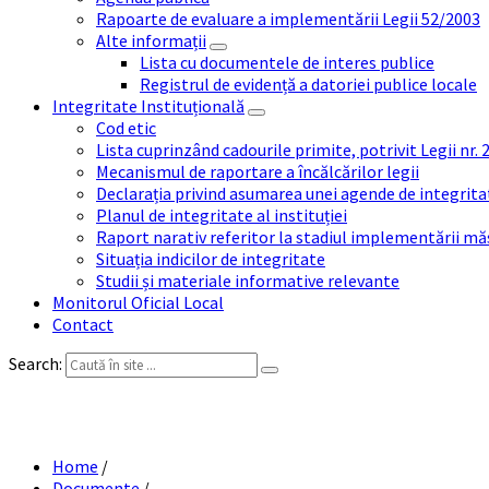
Rapoarte de evaluare a implementării Legii 52/2003
Alte informații
Lista cu documentele de interes publice
Registrul de evidență a datoriei publice locale
Integritate Instituțională
Cod etic
Lista cuprinzând cadourile primite, potrivit Legii nr.
Mecanismul de raportare a încălcărilor legii
Declarația privind asumarea unei agende de integrit
Planul de integritate al instituției
Raport narativ referitor la stadiul implementării măs
Situația indicilor de integritate
Studii și materiale informative relevante
Monitorul Oficial Local
Contact
Search:
E
Home
/
Documente
/