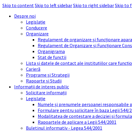
Skip to content
Skip to left sidebar
Skip to right sidebar
Skip to 
Despre noi
Legislație
Conducere
Organizare
Regulament de organizare și funcționare apara
Regulament de Organizare și Funcționare Consi
Organigrama
Stat de functii
Lista și datele de contact ale instituțiilor care func
Carieră
Programe și Strategii
Rapoarte și Studii
Informații de interes public
Solicitare informații
Legislație
Numele și prenumele persoanei responsabile 
Formulare pentru solicitare în baza Legii 544/
Modalitatea de contestare a deciziei și formul
Rapoartele de aplicare a Legii 544/2001
Buletinul informativ - Legea 544/2001