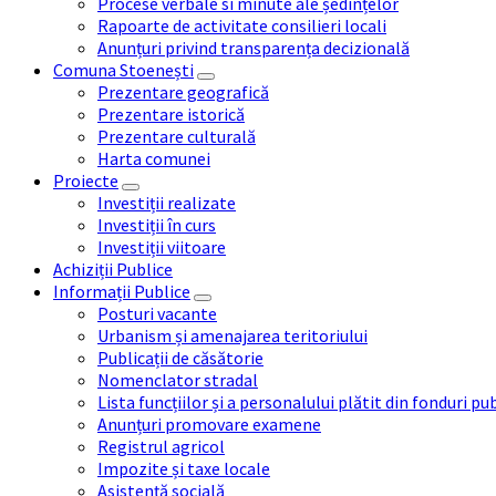
Procese verbale si minute ale ședințelor
Rapoarte de activitate consilieri locali
Anunțuri privind transparența decizională
Comuna Stoenești
Prezentare geografică
Prezentare istorică
Prezentare culturală
Harta comunei
Proiecte
Investiții realizate
Investiții în curs
Investiții viitoare
Achiziții Publice
Informații Publice
Posturi vacante
Urbanism și amenajarea teritoriului
Publicații de căsătorie
Nomenclator stradal
Lista funcțiilor și a personalului plătit din fonduri pu
Anunțuri promovare examene
Registrul agricol
Impozite și taxe locale
Asistență socială