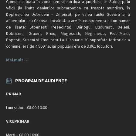
Comuna situata în zona central-nordica a judetului, în Subcarpatii
Vâlcii (la limita dealurilor subcarpatice cu treapta muntilor), în
Depresiunea Dobriceni – Zmeurat, pe valea râului Govora si a
afluentului sau Cacova. Localitatea are în componenta sa un numar
de lisate: Stoenesti (resedinta), Bârlogu, Budurasti, Deleni.
Dobriceni, Gruieri, Gruiu, Mogosesti, Neghinesti, Pisc–Mare,
Popesti, Suseni si Zmeuratu. La 1 ianuarie 2C suprafata teritoriala a
comunei era de 4.969 ha, iar popularii era de 3.861 locuitori.
Mai mult …
PROGRAM DE AUDIENȚE
PRIMAR
Luni și Joi – 08:00-10:00
VICEPRIMAR
Marți – 08:00-10:00