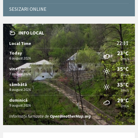
SESIZARI ONLINE
INFO LOCAL
22:11
Local Time
23°C
Today
6 august 2026
2m/s
35°C
vineri
7 august 2026
2m/s
35°C
sâmbătă
8 august 2026
2m/s
29°C
duminică
9 august 2026
2m/s
Informații furnizate de
OpenWeatherMap.org