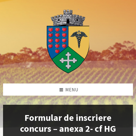
Skip
Skip
Skip
Skip
to
to
to
to
content
left
right
footer
sidebar
sidebar
MENU
Formular de inscriere
concurs – anexa 2- cf HG