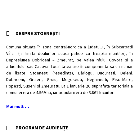
DESPRE STOENEȘTI
Comuna situata în zona central-nordica a judetului, în Subcarpatii
Vâlcii (la limita dealurilor subcarpatice cu treapta muntilor), în
Depresiunea Dobriceni – Zmeurat, pe valea râului Govora si a
afluentului sau Cacova. Localitatea are în componenta sa un numar
de lisate: Stoenesti (resedinta), Bârlogu, Budurasti, Deleni.
Dobriceni, Gruieri, Gruiu, Mogosesti, Neghinesti, Pisc–Mare,
Popesti, Suseni si Zmeuratu. La 1 ianuarie 2C suprafata teritoriala a
comunei era de 4.969 ha, iar popularii era de 3.861 locuitori.
Mai mult …
PROGRAM DE AUDIENȚE