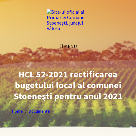
Skip
Skip
Skip
Skip
to
to
to
to
content
left
right
footer
sidebar
sidebar
MENU
HCL 52-2021 rectificarea
bugetului local al comunei
Stoeneşti pentru anul 2021
Home
Documente
/