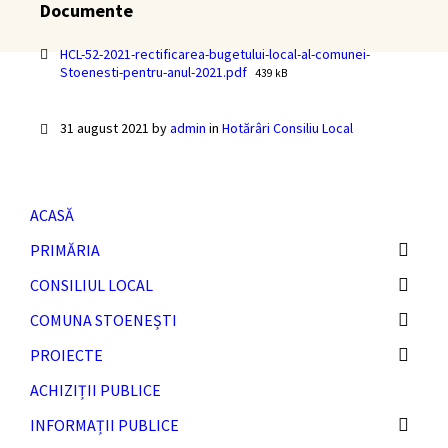
Documente
HCL-52-2021-rectificarea-bugetului-local-al-comunei-
File
Stoenesti-pentru-anul-2021.pdf
439 kB
size:
31 august 2021
by
admin
in
Hotărâri Consiliu Local
ACASĂ
PRIMĂRIA
CONSILIUL LOCAL
COMUNA STOENEȘTI
PROIECTE
ACHIZIȚII PUBLICE
INFORMAȚII PUBLICE