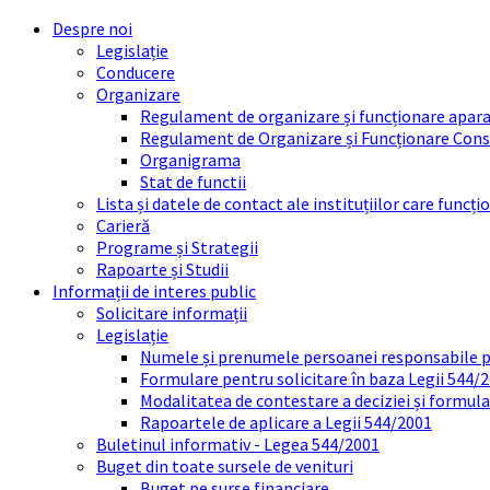
Skip
Skip
Skip
Skip
Despre noi
to
to
to
to
Legislație
content
left
right
footer
Conducere
sidebar
sidebar
Organizare
Regulament de organizare și funcționare apara
Regulament de Organizare și Funcționare Consi
Organigrama
Stat de functii
Lista și datele de contact ale instituțiilor care func
Carieră
Programe și Strategii
Rapoarte și Studii
Informații de interes public
Solicitare informații
Legislație
Numele și prenumele persoanei responsabile 
Formulare pentru solicitare în baza Legii 544/
Modalitatea de contestare a deciziei și formul
Rapoartele de aplicare a Legii 544/2001
Buletinul informativ - Legea 544/2001
Buget din toate sursele de venituri
Buget pe surse financiare