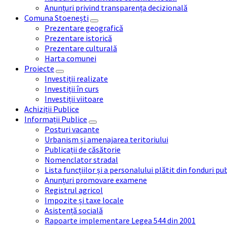
Anunțuri privind transparența decizională
Comuna Stoenești
Prezentare geografică
Prezentare istorică
Prezentare culturală
Harta comunei
Proiecte
Investiții realizate
Investiții în curs
Investiții viitoare
Achiziții Publice
Informații Publice
Posturi vacante
Urbanism și amenajarea teritoriului
Publicații de căsătorie
Nomenclator stradal
Lista funcțiilor și a personalului plătit din fonduri pu
Anunțuri promovare examene
Registrul agricol
Impozite și taxe locale
Asistență socială
Rapoarte implementare Legea 544 din 2001