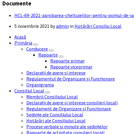
Documente
HCL-69-2021-aprobarea-cheltuielilor-pentru-pomul-de-ia
5 noiembrie 2021
by
admin
in
Hotărâri Consiliu Local
Acasă
Primăria
Conducere
Rapoarte
Rapoarte primar
Rapoarte viceprimar
Declarații de avere și interese
Regulamentul de Organizare și Funcționare
Organigrama
Consiliul Local
Membrii Consiliului Local
Declarații de avere și interese consilieri locali
Regulament de Organizare și Funcționare
Ședințe ale Consiliului Local
Hotărâri ale Consiliului Local
Procese verbale si minute ale ședințelor
Rapoarte de activitate consilieri locali