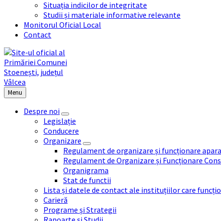
Situația indicilor de integritate
Studii și materiale informative relevante
Monitorul Oficial Local
Contact
Menu
Despre noi
Legislație
Conducere
Organizare
Regulament de organizare și funcționare apara
Regulament de Organizare și Funcționare Consi
Organigrama
Stat de functii
Lista și datele de contact ale instituțiilor care func
Carieră
Programe și Strategii
Rapoarte și Studii