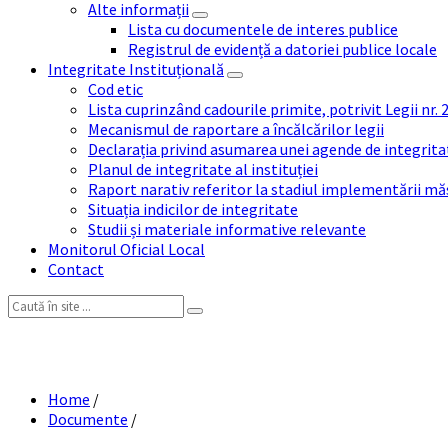
Alte informații
Lista cu documentele de interes publice
Registrul de evidență a datoriei publice locale
Integritate Instituțională
Cod etic
Lista cuprinzând cadourile primite, potrivit Legii nr.
Mecanismul de raportare a încălcărilor legii
Declarația privind asumarea unei agende de integrit
Planul de integritate al instituției
Raport narativ referitor la stadiul implementării măs
Situația indicilor de integritate
Studii și materiale informative relevante
Monitorul Oficial Local
Contact
Search:
HCL 69-2
Home
/
Documente
/