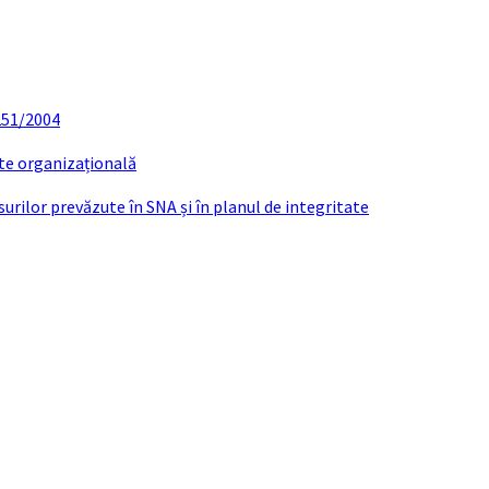
 251/2004
ate organizațională
urilor prevăzute în SNA și în planul de integritate
021 – aprobarea cheltuielilor pentru pomul