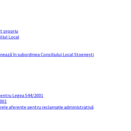
t propriu
liul Local
ționează în subordinea Consiliului Local Stoenești
pentru Legea 544/2001
2001
arele aferente pentru reclamație administrativă