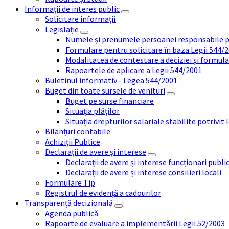
Informații de interes public
Solicitare informații
Legislație
Numele și prenumele persoanei responsabile 
Formulare pentru solicitare în baza Legii 544/
Modalitatea de contestare a deciziei și formul
Rapoartele de aplicare a Legii 544/2001
Buletinul informativ - Legea 544/2001
Buget din toate sursele de venituri
Buget pe surse financiare
Situația plăților
Situația drepturilor salariale stabilite potrivit
Bilanțuri contabile
Achiziții Publice
Declarații de avere și interese
Declarații de avere și interese funcționari public
Declarații de avere și interese consilieri locali
Formulare Tip
Registrul de evidență a cadourilor
Transparență decizională
Agenda publică
Rapoarte de evaluare a implementării Legii 52/2003