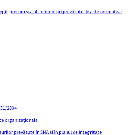
 legii, precum și a altor drepturi prevăzute de acte normative
i
 251/2004
ate organizațională
urilor prevăzute în SNA și în planul de integritate