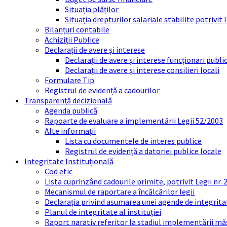
Situația plăților
Situația drepturilor salariale stabilite potrivit
Bilanțuri contabile
Achiziții Publice
Declarații de avere și interese
Declarații de avere și interese funcționari public
Declarații de avere și interese consilieri locali
Formulare Tip
Registrul de evidență a cadourilor
Transparență decizională
Agenda publică
Rapoarte de evaluare a implementării Legii 52/2003
Alte informații
Lista cu documentele de interes publice
Registrul de evidență a datoriei publice locale
Integritate Instituțională
Cod etic
Lista cuprinzând cadourile primite, potrivit Legii nr.
Mecanismul de raportare a încălcărilor legii
Declarația privind asumarea unei agende de integrit
Planul de integritate al instituției
Raport narativ referitor la stadiul implementării măs