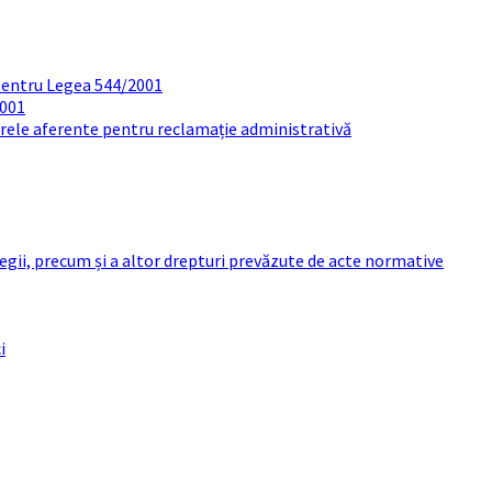
pentru Legea 544/2001
2001
arele aferente pentru reclamație administrativă
 legii, precum și a altor drepturi prevăzute de acte normative
i