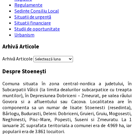
Regulamente
Ședințe Consiliu Local
Situații de urgență
Situatii financiare
Studii de oportunitate
Urbanism
Arhivă Articole
Arhivă Articole
Despre Stoenești
Comuna situata în zona central-nordica a judetului, în
Subcarpatii Vâlcii (la limita dealurilor subcarpatice cu treapta
muntilor), în Depresiunea Dobriceni – Zmeurat, pe valea râului
Govora si a afluentului sau Cacova. Localitatea are în
componenta sa un numar de lisate: Stoenesti (resedinta),
Bârlogu, Budurasti, Deleni. Dobriceni, Gruieri, Gruiu, Mogosesti,
Neghinesti, Pisc–Mare, Popesti, Suseni si Zmeuratu. La 1
ianuarie 2C suprafata teritoriala a comunei era de 4.969 ha, iar
popularii era de 3.861 locuitori.