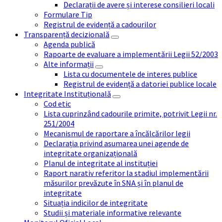
Declarații de avere și interese consilieri locali
Formulare Tip
Registrul de evidență a cadourilor
Transparență decizională
Agenda publică
Rapoarte de evaluare a implementării Legii 52/2003
Alte informații
Lista cu documentele de interes publice
Registrul de evidență a datoriei publice locale
Integritate Instituțională
Cod etic
Lista cuprinzând cadourile primite, potrivit Legii nr.
251/2004
Mecanismul de raportare a încălcărilor legii
Declarația privind asumarea unei agende de
integritate organizațională
Planul de integritate al instituției
Raport narativ referitor la stadiul implementării
măsurilor prevăzute în SNA și în planul de
integritate
Situația indicilor de integritate
Studii și materiale informative relevante