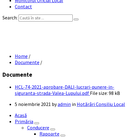
Monitorul Oficial Local
Contact
Search:
HCL 74-2021 – aprobare DALI lucrari
punere in siguranta strada Valea Lupului
Home
/
Documente
/
Documente
HCL-74-2021-aprobare-DALI-lucrari-punere-in-
siguranta-strada-Valea-Lupului.pdf
File size:
98 kB
5 noiembrie 2021
by
admin
in
Hotărâri Consiliu Local
Acasă
Primăria
Conducere
Rapoarte