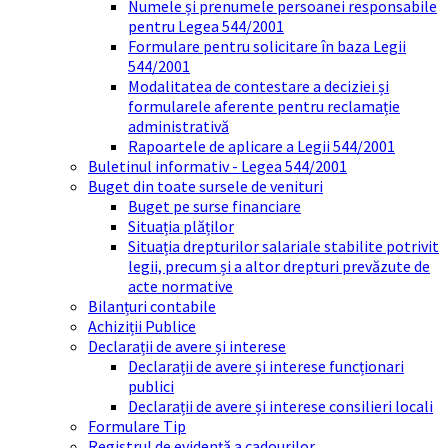
Numele și prenumele persoanei responsabile
pentru Legea 544/2001
Formulare pentru solicitare în baza Legii
544/2001
Modalitatea de contestare a deciziei și
formularele aferente pentru reclamație
administrativă
Rapoartele de aplicare a Legii 544/2001
Buletinul informativ - Legea 544/2001
Buget din toate sursele de venituri
Buget pe surse financiare
Situația plăților
Situația drepturilor salariale stabilite potrivit
legii, precum și a altor drepturi prevăzute de
acte normative
Bilanțuri contabile
Achiziții Publice
Declarații de avere și interese
Declarații de avere și interese funcționari
publici
Declarații de avere și interese consilieri locali
Formulare Tip
Registrul de evidență a cadourilor