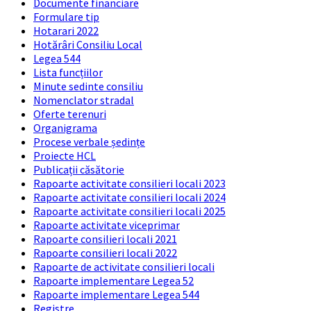
Documente financiare
Formulare tip
Hotarari 2022
Hotărâri Consiliu Local
Legea 544
Lista funcțiilor
Minute sedinte consiliu
Nomenclator stradal
Oferte terenuri
Organigrama
Procese verbale ședințe
Proiecte HCL
Publicații căsătorie
Rapoarte activitate consilieri locali 2023
Rapoarte activitate consilieri locali 2024
Rapoarte activitate consilieri locali 2025
Rapoarte activitate viceprimar
Rapoarte consilieri locali 2021
Rapoarte consilieri locali 2022
Rapoarte de activitate consilieri locali
Rapoarte implementare Legea 52
Rapoarte implementare Legea 544
Registre