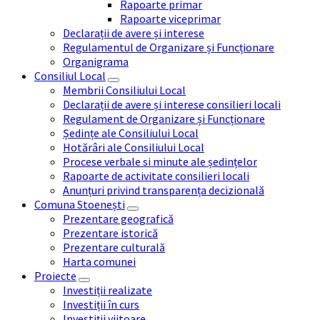
Rapoarte primar
Rapoarte viceprimar
Declarații de avere și interese
Regulamentul de Organizare și Funcționare
Organigrama
Consiliul Local
Membrii Consiliului Local
Declarații de avere și interese consilieri locali
Regulament de Organizare și Funcționare
Ședințe ale Consiliului Local
Hotărâri ale Consiliului Local
Procese verbale si minute ale ședințelor
Rapoarte de activitate consilieri locali
Anunțuri privind transparența decizională
Comuna Stoenești
Prezentare geografică
Prezentare istorică
Prezentare culturală
Harta comunei
Proiecte
Investiții realizate
Investiții în curs
Investiții viitoare