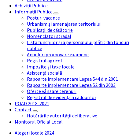
Achiziții Publice
Informații Publice
Posturi vacante
Urbanism și amenajarea teritoriului
Publicații de căsătorie
Nomenclator stradal
Lista funcțiilor și a personalului plătit din fonduri
publice
Anunțuri promovare examene
Registrul agricol
Impozite și taxe locale
Asistență socială
Rapoarte implementare Legea 544 din 2001
Rapoarte implementare Legea 52 din 2003
Oferte vânzare terenuri
Registrul de evidență a cadourilor
POAD 2018-2021
Contact
Hotărârile autorității deliberative
Monitorul Oficial Local
Alegeri locale 2024