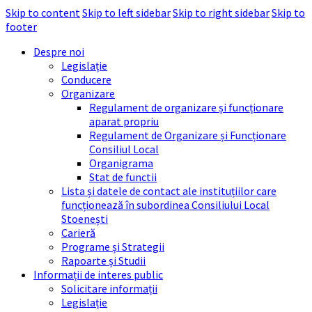
Skip to content
Skip to left sidebar
Skip to right sidebar
Skip to
footer
Despre noi
Legislație
Conducere
Organizare
Regulament de organizare și funcționare
aparat propriu
Regulament de Organizare și Funcționare
Consiliul Local
Organigrama
Stat de functii
Lista și datele de contact ale instituțiilor care
funcționează în subordinea Consiliului Local
Stoenești
Carieră
Programe și Strategii
Rapoarte și Studii
Informații de interes public
Solicitare informații
Legislație