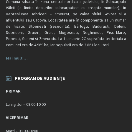
Comuna situata în zona central-nordica a judetului, în Subcarpatii
Vâlcii (la limita dealurilor subcarpatice cu treapta muntilor), în
Depresiunea Dobriceni – Zmeurat, pe valea râului Govora si a
afluentului sau Cacova. Localitatea are în componenta sa un numar
de lisate: Stoenesti (resedinta), Bârlogu, Budurasti, Deleni.
Dobriceni, Gruieri, Gruiu, Mogosesti, Neghinesti, Pisc–Mare,
Popesti, Suseni si Zmeuratu. La 1 ianuarie 2C suprafata teritoriala a
comunei era de 4.969 ha, iar popularii era de 3.861 locuitori.
Mai mult …
PROGRAM DE AUDIENȚE
PRIMAR
Luni și Joi – 08:00-10:00
VICEPRIMAR
Marți – 08:00-10:00