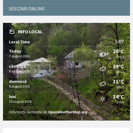
SESIZARI ONLINE
INFO LOCAL
5:07
Local Time
20°C
Today
7 august 2026
1m/s
29°C
sâmbătă
8 august 2026
8m/s
31°C
duminică
9 august 2026
2m/s
34°C
luni
10 august 2026
2m/s
Informații furnizate de
OpenWeatherMap.org