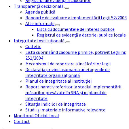
Registrul de evidență a cadourilor
Transparență decizională
Agenda publică
Rapoarte de evaluare a implementării Legii 52/2003
Alte informații
Lista cu documentele de interes publice
Registrul de evidență a datoriei publice locale
Integritate Instituțională
Cod etic
Lista cuprinzând cadourile primite, potrivit Legii nr.
251/2004
Mecanismul de raportare a încălcărilor legii
Declarația privind asumarea unei agende de
integritate organizațională
Planul de integritate al instituției
Raport narativ referitor la stadiul implementării
măsurilor prevăzute în SNA și în planul de
integritate
Situația indicilor de integritate
Studii și materiale informative relevante
Monitorul Oficial Local
Contact