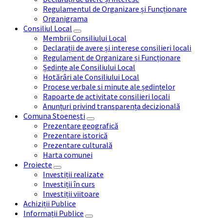
Regulamentul de Organizare și Funcționare
Organigrama
Consiliul Local
Membrii Consiliului Local
Declarații de avere și interese consilieri locali
Regulament de Organizare și Funcționare
Ședințe ale Consiliului Local
Hotărâri ale Consiliului Local
Procese verbale si minute ale ședințelor
Rapoarte de activitate consilieri locali
Anunțuri privind transparența decizională
Comuna Stoenești
Prezentare geografică
Prezentare istorică
Prezentare culturală
Harta comunei
Proiecte
Investiții realizate
Investiții în curs
Investiții viitoare
Achiziții Publice
Informații Publice