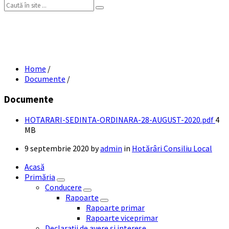
Search:
HOTĂRÂRI ȘEDINȚĂ ORDINARĂ 28
AUGUST 2020
Home
/
Documente
/
Documente
File
HOTARARI-SEDINTA-ORDINARA-28-AUGUST-2020.pdf
4
size
MB
9 septembrie 2020
by
admin
in
Hotărâri Consiliu Local
Acasă
Primăria
Conducere
Rapoarte
Rapoarte primar
Rapoarte viceprimar
Declarații de avere și interese