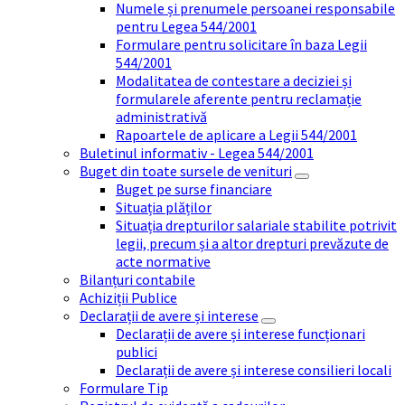
Numele și prenumele persoanei responsabile
pentru Legea 544/2001
Formulare pentru solicitare în baza Legii
544/2001
Modalitatea de contestare a deciziei și
formularele aferente pentru reclamație
administrativă
Rapoartele de aplicare a Legii 544/2001
Buletinul informativ - Legea 544/2001
Buget din toate sursele de venituri
Buget pe surse financiare
Situația plăților
Situația drepturilor salariale stabilite potrivit
legii, precum și a altor drepturi prevăzute de
acte normative
Bilanțuri contabile
Achiziții Publice
Declarații de avere și interese
Declarații de avere și interese funcționari
publici
Declarații de avere și interese consilieri locali
Formulare Tip