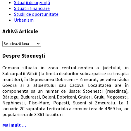
Situații de urgență
Situatii financiare
Studii de oportunitate
Urbanism
Arhivă Articole
Arhivă
Articole
Despre Stoenești
Comuna situata în zona central-nordica a judetului, în
Subcarpatii Vâlcii (la limita dealurilor subcarpatice cu treapta
muntilor), în Depresiunea Dobriceni – Zmeurat, pe valea râului
Govora si a afluentului sau Cacova. Localitatea are în
componenta sa un numar de lisate: Stoenesti (resedinta),
Bârlogu, Budurasti, Deleni. Dobriceni, Gruieri, Gruiu, Mogosesti,
Neghinesti, Pisc–Mare, Popesti, Suseni si Zmeuratu. La 1
ianuarie 2C suprafata teritoriala a comunei era de 4.969 ha, iar
popularii era de 3.861 locuitori.
Mai mult …