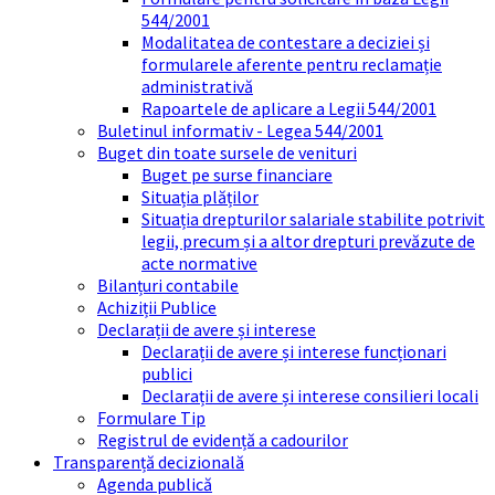
544/2001
Modalitatea de contestare a deciziei și
formularele aferente pentru reclamație
administrativă
Rapoartele de aplicare a Legii 544/2001
Buletinul informativ - Legea 544/2001
Buget din toate sursele de venituri
Buget pe surse financiare
Situația plăților
Situația drepturilor salariale stabilite potrivit
legii, precum și a altor drepturi prevăzute de
acte normative
Bilanțuri contabile
Achiziții Publice
Declarații de avere și interese
Declarații de avere și interese funcționari
publici
Declarații de avere și interese consilieri locali
Formulare Tip
Registrul de evidență a cadourilor
Transparență decizională
Agenda publică