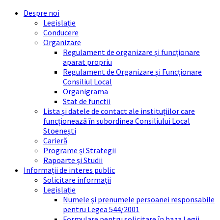
Skip
Skip
Skip
Skip
Despre noi
to
to
to
to
Legislație
content
left
right
footer
Conducere
sidebar
sidebar
Organizare
Regulament de organizare și funcționare
aparat propriu
Regulament de Organizare și Funcționare
Consiliul Local
Organigrama
Stat de functii
Lista și datele de contact ale instituțiilor care
funcționează în subordinea Consiliului Local
Stoenești
Carieră
Programe și Strategii
Rapoarte și Studii
Informații de interes public
Solicitare informații
Legislație
Numele și prenumele persoanei responsabile
pentru Legea 544/2001
Formulare pentru solicitare în baza Legii