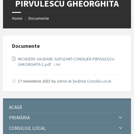
PIRVULESCU GHEORGHITA
Home
Documente
/
Documente
INCHEIERE-VALIDARE-SUPLEANT-CONSILIER-PIRVULESCU-
File
GHEORGHITA-1.pdf
1 MB
size:
17 noiembrie 2021
by
admin
in
Ședințe Consiliu Local
ACASĂ
PRIMĂRIA
CONSILIUL LOCAL