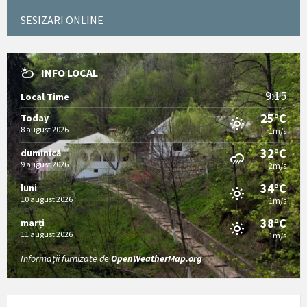
SESIZARI ONLINE
INFO LOCAL
9:15
Local Time
25°C
Today
8 august 2026
1m/s
32°C
duminică
9 august 2026
2m/s
34°C
luni
10 august 2026
1m/s
38°C
marți
11 august 2026
1m/s
Informații furnizate de
OpenWeatherMap.org