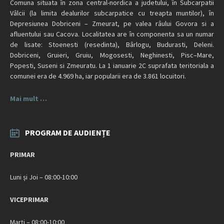
Comuna situata în zona central-nordica a judetului, în Subcarpatii
Vâlcii (la limita dealurilor subcarpatice cu treapta muntilor), în
Depresiunea Dobriceni – Zmeurat, pe valea râului Govora si a
afluentului sau Cacova. Localitatea are în componenta sa un numar
de lisate: Stoenesti (resedinta), Bârlogu, Budurasti, Deleni.
Dobriceni, Gruieri, Gruiu, Mogosesti, Neghinesti, Pisc–Mare,
Popesti, Suseni si Zmeuratu. La 1 ianuarie 2C suprafata teritoriala a
comunei era de 4.969 ha, iar popularii era de 3.861 locuitori.
Mai mult …
PROGRAM DE AUDIENȚE
PRIMAR
Luni și Joi – 08:00-10:00
VICEPRIMAR
Marți – 08:00-10:00