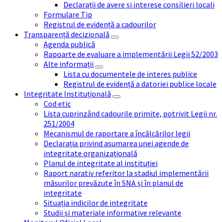
Declarații de avere și interese consilieri locali
Formulare Tip
Registrul de evidență a cadourilor
Transparență decizională
Agenda publică
Rapoarte de evaluare a implementării Legii 52/2003
Alte informații
Lista cu documentele de interes publice
Registrul de evidență a datoriei publice locale
Integritate Instituțională
Cod etic
Lista cuprinzând cadourile primite, potrivit Legii nr.
251/2004
Mecanismul de raportare a încălcărilor legii
Declarația privind asumarea unei agende de
integritate organizațională
Planul de integritate al instituției
Raport narativ referitor la stadiul implementării
măsurilor prevăzute în SNA și în planul de
integritate
Situația indicilor de integritate
Studii și materiale informative relevante