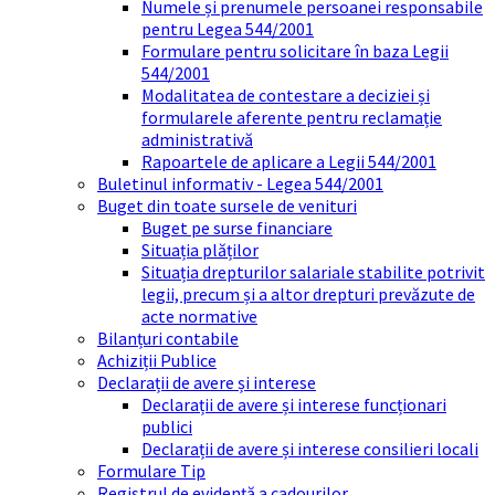
Numele și prenumele persoanei responsabile
pentru Legea 544/2001
Formulare pentru solicitare în baza Legii
544/2001
Modalitatea de contestare a deciziei și
formularele aferente pentru reclamație
administrativă
Rapoartele de aplicare a Legii 544/2001
Buletinul informativ - Legea 544/2001
Buget din toate sursele de venituri
Buget pe surse financiare
Situația plăților
Situația drepturilor salariale stabilite potrivit
legii, precum și a altor drepturi prevăzute de
acte normative
Bilanțuri contabile
Achiziții Publice
Declarații de avere și interese
Declarații de avere și interese funcționari
publici
Declarații de avere și interese consilieri locali
Formulare Tip
Registrul de evidență a cadourilor