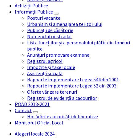
Achiziții Publice
Informații Publice
Posturi vacante
Urbanism și amenajarea teritoriului
Publicații de căsătorie
Nomenclator stradal
Lista funcțiilor și a personalului plătit din fonduri
publice
Anunțuri promovare examene
Registrul agricol
Impozite și taxe locale
Asistență socială
Rapoarte implementare Legea 544 din 2001
Rapoarte implementare Legea 52 din 2003
Oferte vânzare terenuri
Registrul de evidență a cadourilor
POAD 2018-2021
Contact
Hotărârile autorității deliberative
Monitorul Oficial Local
Alegeri locale 2024