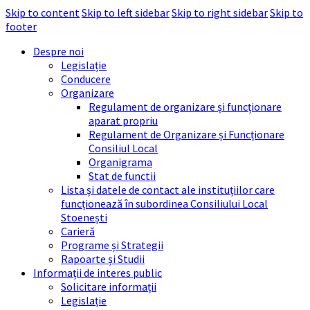
Skip to content
Skip to left sidebar
Skip to right sidebar
Skip to
footer
Despre noi
Legislație
Conducere
Organizare
Regulament de organizare și funcționare
aparat propriu
Regulament de Organizare și Funcționare
Consiliul Local
Organigrama
Stat de functii
Lista și datele de contact ale instituțiilor care
funcționează în subordinea Consiliului Local
Stoenești
Carieră
Programe și Strategii
Rapoarte și Studii
Informații de interes public
Solicitare informații
Legislație