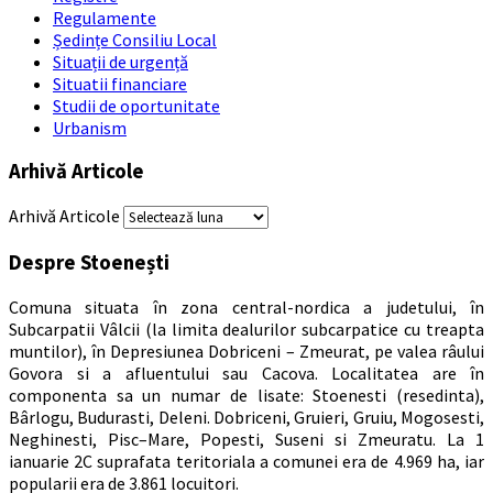
Regulamente
Ședințe Consiliu Local
Situații de urgență
Situatii financiare
Studii de oportunitate
Urbanism
Arhivă Articole
Arhivă Articole
Despre Stoenești
Comuna situata în zona central-nordica a judetului, în
Subcarpatii Vâlcii (la limita dealurilor subcarpatice cu treapta
muntilor), în Depresiunea Dobriceni – Zmeurat, pe valea râului
Govora si a afluentului sau Cacova. Localitatea are în
componenta sa un numar de lisate: Stoenesti (resedinta),
Bârlogu, Budurasti, Deleni. Dobriceni, Gruieri, Gruiu, Mogosesti,
Neghinesti, Pisc–Mare, Popesti, Suseni si Zmeuratu. La 1
ianuarie 2C suprafata teritoriala a comunei era de 4.969 ha, iar
popularii era de 3.861 locuitori.