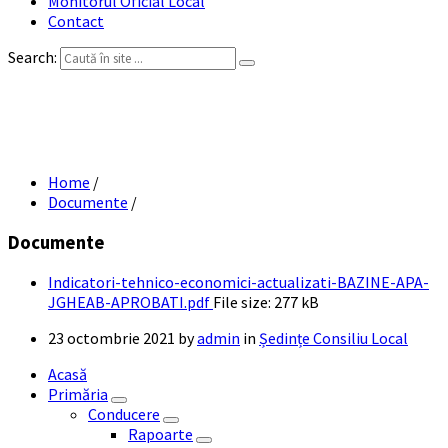
Monitorul Oficial Local
Contact
Search:
Indicatori-tehnico-economici-actualizati
BAZINE APA JGHEAB APROBATI
Home
/
Documente
/
Documente
Indicatori-tehnico-economici-actualizati-BAZINE-APA-
JGHEAB-APROBATI.pdf
File size:
277 kB
23 octombrie 2021
by
admin
in
Ședințe Consiliu Local
Acasă
Primăria
Conducere
Rapoarte