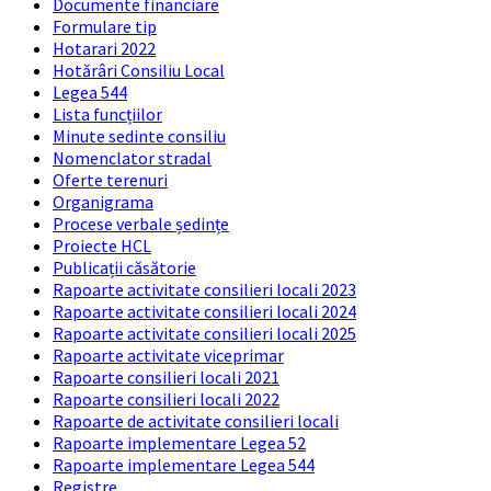
Documente financiare
Formulare tip
Hotarari 2022
Hotărâri Consiliu Local
Legea 544
Lista funcțiilor
Minute sedinte consiliu
Nomenclator stradal
Oferte terenuri
Organigrama
Procese verbale ședințe
Proiecte HCL
Publicații căsătorie
Rapoarte activitate consilieri locali 2023
Rapoarte activitate consilieri locali 2024
Rapoarte activitate consilieri locali 2025
Rapoarte activitate viceprimar
Rapoarte consilieri locali 2021
Rapoarte consilieri locali 2022
Rapoarte de activitate consilieri locali
Rapoarte implementare Legea 52
Rapoarte implementare Legea 544
Registre