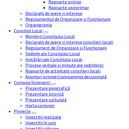
Rapoarte primar
Rapoarte viceprimar
Declarații de avere și interese
Regulamentul de Organizare și Funcționare
Organigrama
Consiliul Local
Membrii Consiliului Local
Declarații de avere și interese consilieri locali
Regulament de Organizare și Funcționare
Ședințe ale Consiliului Local
Hotărâri ale Consiliului Local
Procese verbale si minute ale ședințelor
Rapoarte de activitate consilieri locali
Anunțuri privind transparența decizională
Comuna Stoenești
Prezentare geografică
Prezentare istorică
Prezentare culturală
Harta comunei
Proiecte
Investiții realizate
Investiții în curs
Investiții viitoare