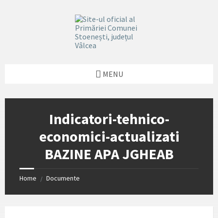
Skip
Skip
Skip
Skip
to
to
to
to
content
left
right
footer
sidebar
sidebar
MENU
Indicatori-tehnico-
economici-actualizati
BAZINE APA JGHEAB
Home
Documente
/