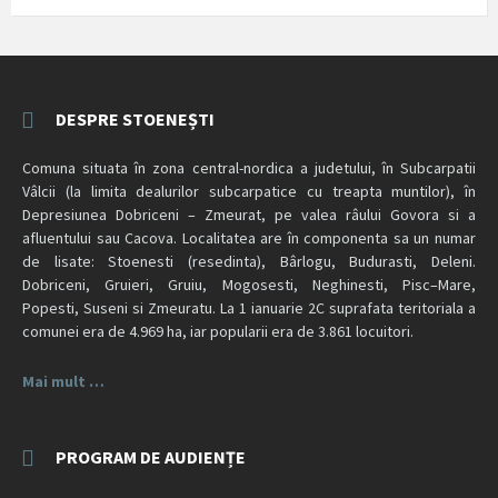
DESPRE STOENEȘTI
Comuna situata în zona central-nordica a judetului, în Subcarpatii
Vâlcii (la limita dealurilor subcarpatice cu treapta muntilor), în
Depresiunea Dobriceni – Zmeurat, pe valea râului Govora si a
afluentului sau Cacova. Localitatea are în componenta sa un numar
de lisate: Stoenesti (resedinta), Bârlogu, Budurasti, Deleni.
Dobriceni, Gruieri, Gruiu, Mogosesti, Neghinesti, Pisc–Mare,
Popesti, Suseni si Zmeuratu. La 1 ianuarie 2C suprafata teritoriala a
comunei era de 4.969 ha, iar popularii era de 3.861 locuitori.
Mai mult …
PROGRAM DE AUDIENȚE