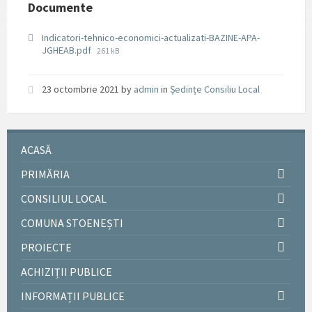
Documente
Indicatori-tehnico-economici-actualizati-BAZINE-APA-
File
JGHEAB.pdf
261 kB
size:
23 octombrie 2021
by
admin
in
Ședințe Consiliu Local
ACASĂ
PRIMĂRIA
CONSILIUL LOCAL
COMUNA STOENEȘTI
PROIECTE
ACHIZIȚII PUBLICE
INFORMAȚII PUBLICE