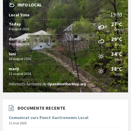
INFO LOCAL
19:53
Local Time
27°C
Today
8 august 2026
0m/s
29°C
duminică
9 august 2026
3m/s
34°C
luni
10 august 2026
2m/s
38°C
marți
11 august 2026
2m/s
Informații furnizate de
OpenWeatherMap.org
DOCUMENTE RECENTE
Comunicat curs Punct Gastronomic Local
11 mai 2026