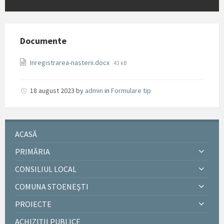
Documente
File
Inregistrarea-nasterii.docx
43 kB
size:
18 august 2023
by
admin
in
Formulare tip
ACASĂ
PRIMĂRIA
CONSILIUL LOCAL
COMUNA STOENEȘTI
PROIECTE
ACHIZIȚII PUBLICE