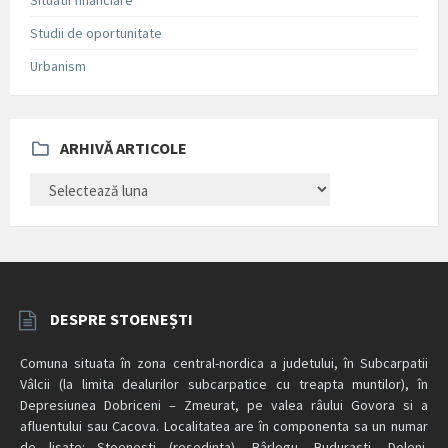
Situatii financiare
Studii de oportunitate
Urbanism
ARHIVĂ ARTICOLE
ARHIVĂ
ARTICOLE
DESPRE STOENEȘTI
Comuna situata în zona central-nordica a judetului, în Subcarpatii
Vâlcii (la limita dealurilor subcarpatice cu treapta muntilor), în
Depresiunea Dobriceni – Zmeurat, pe valea râului Govora si a
afluentului sau Cacova. Localitatea are în componenta sa un numar
de lisate: Stoenesti (resedinta), Bârlogu, Budurasti, Deleni.