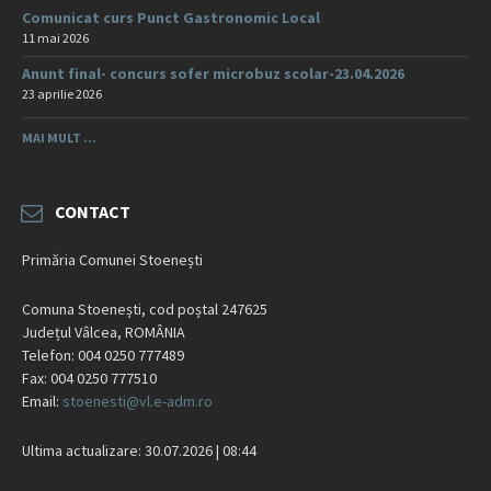
Comunicat curs Punct Gastronomic Local
11 mai 2026
Anunt final- concurs sofer microbuz scolar-23.04.2026
23 aprilie 2026
MAI MULT ...
CONTACT
Primăria Comunei Stoenești
Comuna Stoenești, cod poștal 247625
Județul Vâlcea, ROMÂNIA
Telefon: 004 0250 777489
Fax: 004 0250 777510
Email:
stoenesti@vl.e-adm.ro
Ultima actualizare: 30.07.2026 | 08:44