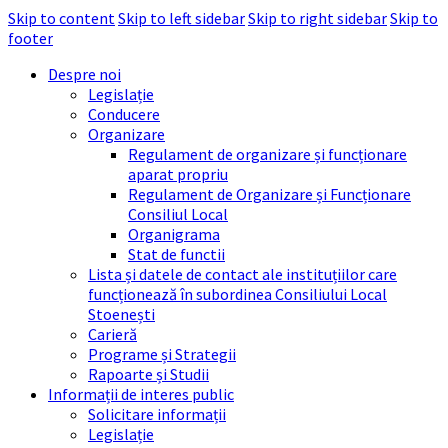
Skip to content
Skip to left sidebar
Skip to right sidebar
Skip to
footer
Despre noi
Legislație
Conducere
Organizare
Regulament de organizare și funcționare
aparat propriu
Regulament de Organizare și Funcționare
Consiliul Local
Organigrama
Stat de functii
Lista și datele de contact ale instituțiilor care
funcționează în subordinea Consiliului Local
Stoenești
Carieră
Programe și Strategii
Rapoarte și Studii
Informații de interes public
Solicitare informații
Legislație