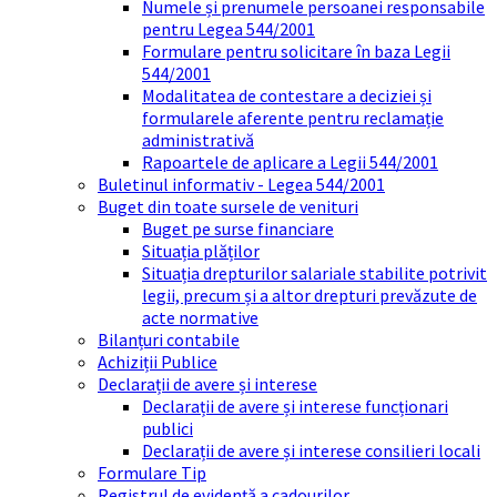
Numele și prenumele persoanei responsabile
pentru Legea 544/2001
Formulare pentru solicitare în baza Legii
544/2001
Modalitatea de contestare a deciziei și
formularele aferente pentru reclamație
administrativă
Rapoartele de aplicare a Legii 544/2001
Buletinul informativ - Legea 544/2001
Buget din toate sursele de venituri
Buget pe surse financiare
Situația plăților
Situația drepturilor salariale stabilite potrivit
legii, precum și a altor drepturi prevăzute de
acte normative
Bilanțuri contabile
Achiziții Publice
Declarații de avere și interese
Declarații de avere și interese funcționari
publici
Declarații de avere și interese consilieri locali
Formulare Tip
Registrul de evidență a cadourilor