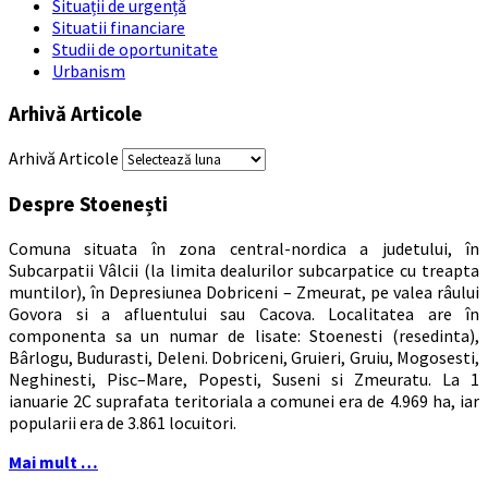
Situații de urgență
Situatii financiare
Studii de oportunitate
Urbanism
Arhivă Articole
Arhivă Articole
Despre Stoenești
Comuna situata în zona central-nordica a judetului, în
Subcarpatii Vâlcii (la limita dealurilor subcarpatice cu treapta
muntilor), în Depresiunea Dobriceni – Zmeurat, pe valea râului
Govora si a afluentului sau Cacova. Localitatea are în
componenta sa un numar de lisate: Stoenesti (resedinta),
Bârlogu, Budurasti, Deleni. Dobriceni, Gruieri, Gruiu, Mogosesti,
Neghinesti, Pisc–Mare, Popesti, Suseni si Zmeuratu. La 1
ianuarie 2C suprafata teritoriala a comunei era de 4.969 ha, iar
popularii era de 3.861 locuitori.
Mai mult …