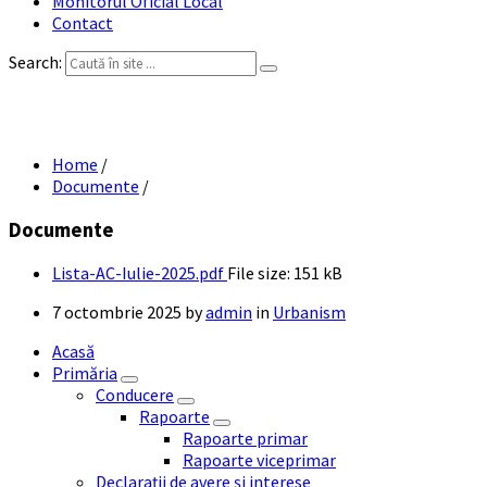
Monitorul Oficial Local
Contact
Search:
Lista AC Iulie 2025
Home
/
Documente
/
Documente
Lista-AC-Iulie-2025.pdf
File size:
151 kB
7 octombrie 2025
by
admin
in
Urbanism
Acasă
Primăria
Conducere
Rapoarte
Rapoarte primar
Rapoarte viceprimar
Declarații de avere și interese