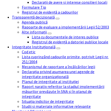
Declarații de avere și interese consilieri locali
Formulare Tip
Registrul de evidență a cadourilor
Transparență decizională
Agenda publică
Rapoarte de evaluare a implementării Legii 52/2003
Alte informații
Lista cu documentele de interes publice
Registrul de evidență a datoriei publice locale
Integritate Instituțională
Cod etic
Lista cuprinzând cadourile primite, potrivit Legii nr.
251/2004
Mecanismul de raportare a încălcărilor legii
Declarația privind asumarea unei agende de
integritate organizațională
Planul de integritate al instituției
Raport narativ referitor la stadiul implementării
măsurilor prevăzute în SNA și în planul de
integritate
Situația indicilor de integritate
Studii și materiale informative relevante