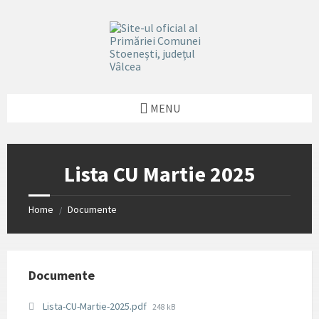
Skip
Skip
Skip
Skip
to
to
to
to
content
left
right
footer
sidebar
sidebar
MENU
Lista CU Martie 2025
Home
Documente
/
Documente
File
Lista-CU-Martie-2025.pdf
248 kB
size: