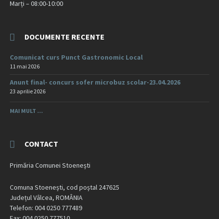
Marți – 08:00-10:00
DOCUMENTE RECENTE
Comunicat curs Punct Gastronomic Local
11 mai 2026
Anunt final- concurs sofer microbuz scolar-23.04.2026
23 aprilie 2026
MAI MULT ...
CONTACT
Primăria Comunei Stoenești
Comuna Stoenești, cod poștal 247625
Județul Vâlcea, ROMÂNIA
Telefon: 004 0250 777489
Fax: 004 0250 777510