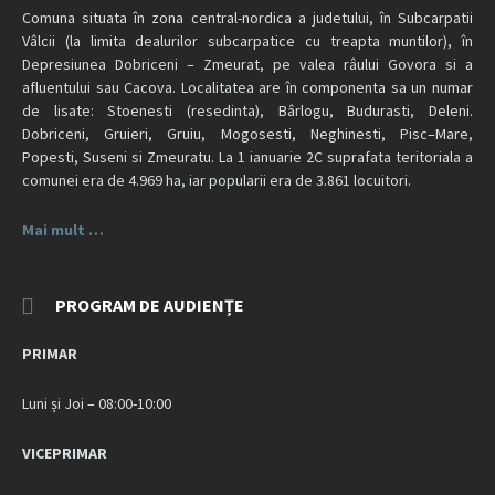
Comuna situata în zona central-nordica a judetului, în Subcarpatii
Vâlcii (la limita dealurilor subcarpatice cu treapta muntilor), în
Depresiunea Dobriceni – Zmeurat, pe valea râului Govora si a
afluentului sau Cacova. Localitatea are în componenta sa un numar
de lisate: Stoenesti (resedinta), Bârlogu, Budurasti, Deleni.
Dobriceni, Gruieri, Gruiu, Mogosesti, Neghinesti, Pisc–Mare,
Popesti, Suseni si Zmeuratu. La 1 ianuarie 2C suprafata teritoriala a
comunei era de 4.969 ha, iar popularii era de 3.861 locuitori.
Mai mult …
PROGRAM DE AUDIENȚE
PRIMAR
Luni și Joi – 08:00-10:00
VICEPRIMAR