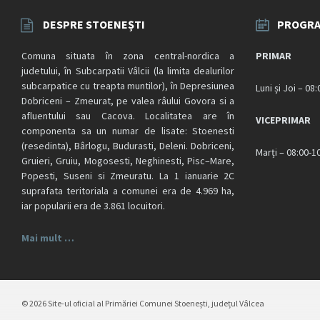
DESPRE STOENEȘTI
PROGRA
Comuna situata în zona central-nordica a
PRIMAR
judetului, în Subcarpatii Vâlcii (la limita dealurilor
subcarpatice cu treapta muntilor), în Depresiunea
Luni și Joi – 08
Dobriceni – Zmeurat, pe valea râului Govora si a
afluentului sau Cacova. Localitatea are în
VICEPRIMAR
componenta sa un numar de lisate: Stoenesti
(resedinta), Bârlogu, Budurasti, Deleni. Dobriceni,
Marți – 08:00-1
Gruieri, Gruiu, Mogosesti, Neghinesti, Pisc–Mare,
Popesti, Suseni si Zmeuratu. La 1 ianuarie 2C
suprafata teritoriala a comunei era de 4.969 ha,
iar popularii era de 3.861 locuitori.
Mai mult …
© 2026 Site-ul oficial al Primăriei Comunei Stoenești, județul Vâlcea