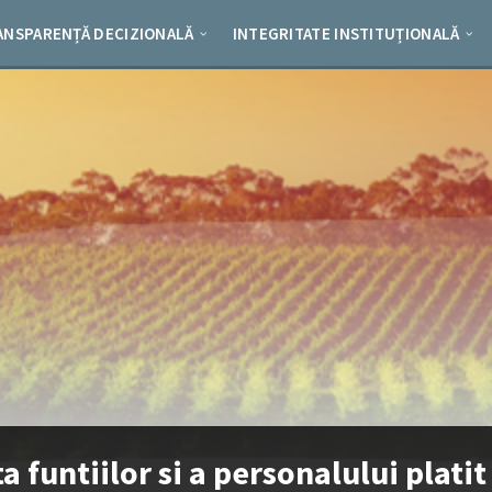
ANSPARENȚĂ DECIZIONALĂ
INTEGRITATE INSTITUȚIONALĂ
ta funtiilor si a personalului platit