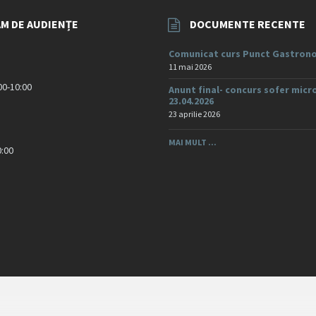
M DE AUDIENȚE
DOCUMENTE RECENTE
Comunicat curs Punct Gastrono
11 mai 2026
:00-10:00
Anunt final- concurs sofer micr
23.04.2026
23 aprilie 2026
MAI MULT ...
0:00