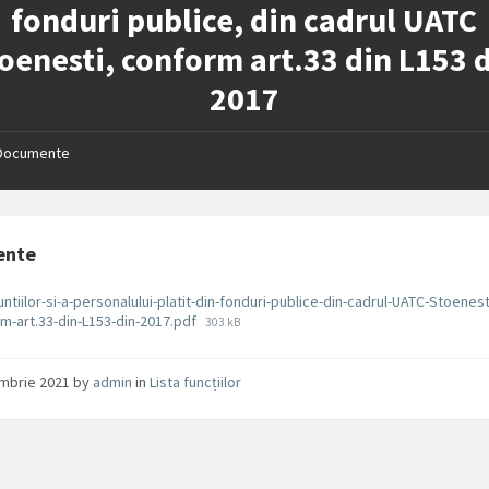
fonduri publice, din cadrul UATC
oenesti, conform art.33 din L153 
2017
Documente
ente
funtiilor-si-a-personalului-platit-din-fonduri-publice-din-cadrul-UATC-Stoenest
File
m-art.33-din-L153-din-2017.pdf
303 kB
size:
ombrie 2021
by
admin
in
Lista funcțiilor