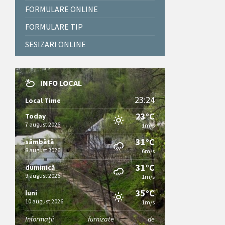
FORMULARE ONLINE
FORMULARE TIP
SESIZARI ONLINE
INFO LOCAL
23:24
Local Time
23°C
Today
7 august 2026
1m/s
31°C
sâmbătă
8 august 2026
6m/s
31°C
duminică
9 august 2026
1m/s
35°C
luni
10 august 2026
1m/s
Informații furnizate de