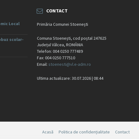
CONTACT
mic Local
Primăria Comunei Stoenești
Comuna Stoenești, cod poștal 247625
obuz scolar-
Județul Vâlcea, ROMÂNIA
Telefon: 004 0250 777489
Fax: 004 0250 777510
Email:
stoenesti@vl.e-adm.ro
Ultima actualizare: 30.07.2026 | 08:44
Acasă
Politica de confidențialitate
Contact