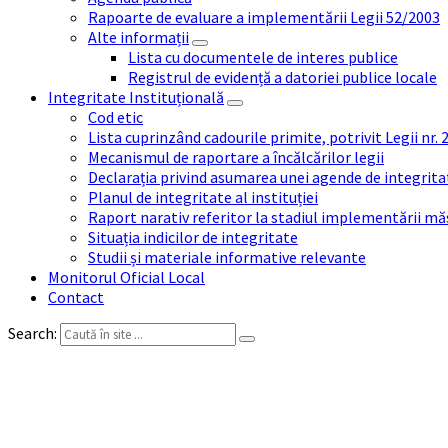
Rapoarte de evaluare a implementării Legii 52/2003
Alte informații
Lista cu documentele de interes publice
Registrul de evidență a datoriei publice locale
Integritate Instituțională
Cod etic
Lista cuprinzând cadourile primite, potrivit Legii nr.
Mecanismul de raportare a încălcărilor legii
Declarația privind asumarea unei agende de integrit
Planul de integritate al instituției
Raport narativ referitor la stadiul implementării măs
Situația indicilor de integritate
Studii și materiale informative relevante
Monitorul Oficial Local
Contact
Search:
Lista tuturor funcțiilor si personalu