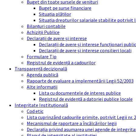
Buget din toate sursele de venituri
Buget pe surse financiare
Situația plăților
Situația drepturilor salariale stabilite potrivit
Bilanțuri contabile
Achiziții Publice
Declarații de avere și interese
Declarații de avere și interese funcționari public
Declarații de avere și interese consilieri locali
Formulare Tip
Registrul de evidență a cadourilor
Transparență decizională
Agenda publică
Rapoarte de evaluare a implementării Legii 52/2003
Alte informații
Lista cu documentele de interes publice
Registrul de evidență a datoriei publice locale
Integritate Instituțională
Cod etic
Lista cuprinzând cadourile primite, potrivit Legii nr.
Mecanismul de raportare a încălcărilor legii
Declarația privind asumarea unei agende de integrit
Planul de integritate al instituției