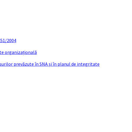
 251/2004
ate organizațională
urilor prevăzute în SNA și în planul de integritate
lui plătit din fonduri publice, din cadrul P
31.03.2021