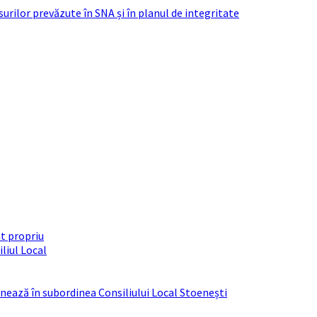
urilor prevăzute în SNA și în planul de integritate
t propriu
liul Local
ționează în subordinea Consiliului Local Stoenești