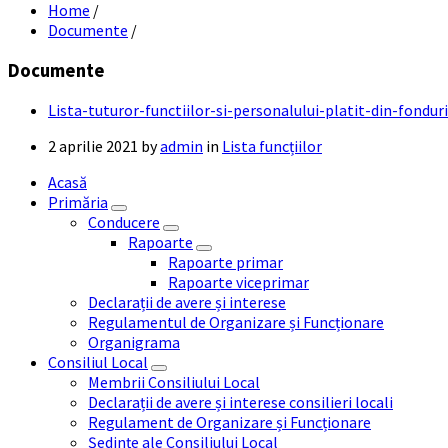
Home
/
Documente
/
Documente
Lista-tuturor-functiilor-si-personalului-platit-din-fondu
2 aprilie 2021
by
admin
in
Lista funcțiilor
Acasă
Primăria
Conducere
Rapoarte
Rapoarte primar
Rapoarte viceprimar
Declarații de avere și interese
Regulamentul de Organizare și Funcționare
Organigrama
Consiliul Local
Membrii Consiliului Local
Declarații de avere și interese consilieri locali
Regulament de Organizare și Funcționare
Ședințe ale Consiliului Local