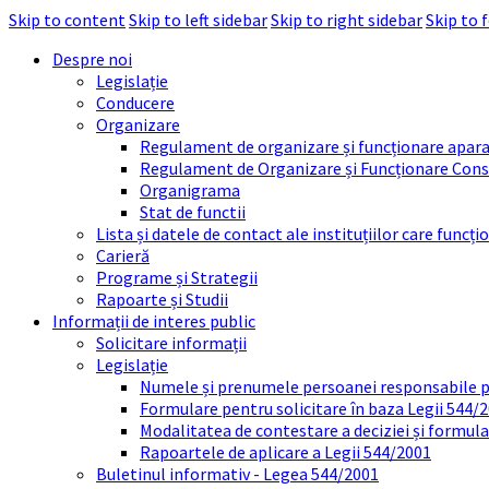
Skip to content
Skip to left sidebar
Skip to right sidebar
Skip to 
Despre noi
Legislație
Conducere
Organizare
Regulament de organizare și funcționare apara
Regulament de Organizare și Funcționare Consi
Organigrama
Stat de functii
Lista și datele de contact ale instituțiilor care func
Carieră
Programe și Strategii
Rapoarte și Studii
Informații de interes public
Solicitare informații
Legislație
Numele și prenumele persoanei responsabile 
Formulare pentru solicitare în baza Legii 544/
Modalitatea de contestare a deciziei și formul
Rapoartele de aplicare a Legii 544/2001
Buletinul informativ - Legea 544/2001