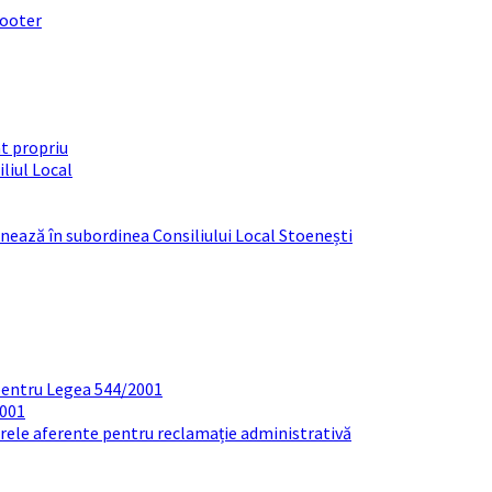
footer
t propriu
liul Local
ționează în subordinea Consiliului Local Stoenești
pentru Legea 544/2001
2001
arele aferente pentru reclamație administrativă