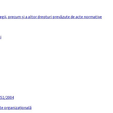
 legii, precum și a altor drepturi prevăzute de acte normative
i
 251/2004
ate organizațională