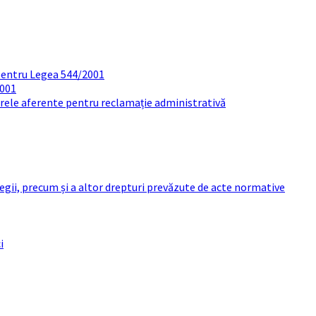
pentru Legea 544/2001
2001
arele aferente pentru reclamație administrativă
 legii, precum și a altor drepturi prevăzute de acte normative
i