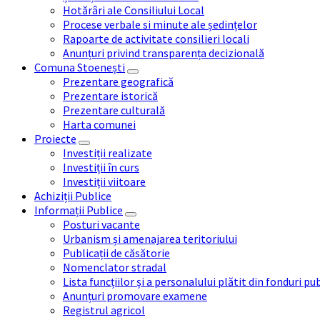
Hotărâri ale Consiliului Local
Procese verbale si minute ale ședințelor
Rapoarte de activitate consilieri locali
Anunțuri privind transparența decizională
Comuna Stoenești
Prezentare geografică
Prezentare istorică
Prezentare culturală
Harta comunei
Proiecte
Investiții realizate
Investiții în curs
Investiții viitoare
Achiziții Publice
Informații Publice
Posturi vacante
Urbanism și amenajarea teritoriului
Publicații de căsătorie
Nomenclator stradal
Lista funcțiilor și a personalului plătit din fonduri pu
Anunțuri promovare examene
Registrul agricol