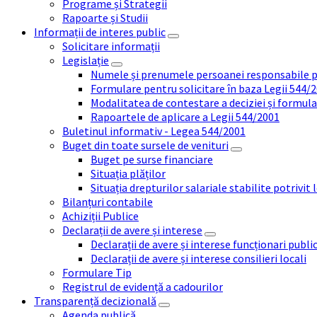
Programe și Strategii
Rapoarte și Studii
Informații de interes public
Solicitare informații
Legislație
Numele și prenumele persoanei responsabile 
Formulare pentru solicitare în baza Legii 544/
Modalitatea de contestare a deciziei și formul
Rapoartele de aplicare a Legii 544/2001
Buletinul informativ - Legea 544/2001
Buget din toate sursele de venituri
Buget pe surse financiare
Situația plăților
Situația drepturilor salariale stabilite potrivit
Bilanțuri contabile
Achiziții Publice
Declarații de avere și interese
Declarații de avere și interese funcționari public
Declarații de avere și interese consilieri locali
Formulare Tip
Registrul de evidență a cadourilor
Transparență decizională
Agenda publică