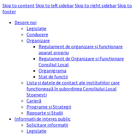
Skip to content
Skip to left sidebar
Skip to right sidebar
Skip to
footer
Despre noi
Legislație
Conducere
Organizare
Regulament de organizare și funcționare
aparat propriu
Regulament de Organizare și Funcționare
Consiliul Local
Organigrama
Stat de functii
Lista și datele de contact ale instituțiilor care
funcționează în subordinea Consiliului Local
Stoenești
Carieră
Programe și Strategii
Rapoarte și Studii
Informații de interes public
Solicitare informații
Legislație