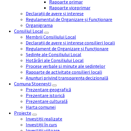
Rapoarte primar
Rapoarte viceprimar
Declarații de avere și interese
Regulamentul de Organizare și Funcționare
Organigrama
Consiliul Local
Membrii Consiliului Local
Declarații de avere și interese consilieri locali
Regulament de Organizare și Funcționare
Ședințe ale Consiliului Local
Hotărâri ale Consiliului Local
Procese verbale si minute ale ședințelor
Rapoarte de activitate consilieri locali
Anunțuri privind transparența decizională
Comuna Stoenești
Prezentare geografică
Prezentare istorică
Prezentare culturală
Harta comunei
Proiecte
Investiții realizate
Investiții în curs
Investiții viitoare