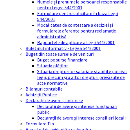
Numele și prenumele persoanei responsabile
pentru Legea 544/2001
Formulare pentru solicitare în baza Legii
544/2001
Modalitatea de contestare a deciziei și
formularele aferente pentru reclamație
administrativă
Rapoartele de aplicare a Legii 544/2001
Buletinul informativ - Legea 544/2001
Buget din toate sursele de venituri
Buget pe surse financiare
Situația plăților
Situația drepturilor salariale stabilite potrivit
legii, precum și a altor drepturi prevăzute de
acte normative
Bilanțuri contabile
Achiziții Publice
Declarații de avere și interese
Declarații de avere și interese funcționari
publici
Declarații de avere și interese consilieri locali
Formulare Tip
Registrul de evidență a cadourilor