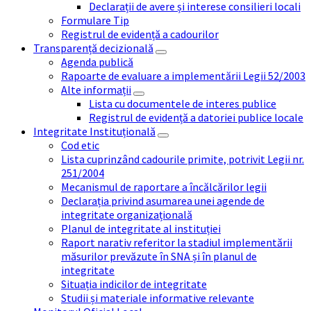
Declarații de avere și interese consilieri locali
Formulare Tip
Registrul de evidență a cadourilor
Transparență decizională
Agenda publică
Rapoarte de evaluare a implementării Legii 52/2003
Alte informații
Lista cu documentele de interes publice
Registrul de evidență a datoriei publice locale
Integritate Instituțională
Cod etic
Lista cuprinzând cadourile primite, potrivit Legii nr.
251/2004
Mecanismul de raportare a încălcărilor legii
Declarația privind asumarea unei agende de
integritate organizațională
Planul de integritate al instituției
Raport narativ referitor la stadiul implementării
măsurilor prevăzute în SNA și în planul de
integritate
Situația indicilor de integritate
Studii și materiale informative relevante