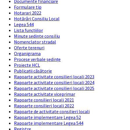
Documente financiare
Formulare tip
Hotarari 2022
Hotărâri Consiliu Local
Legea 544
Lista funcțiilor
Minute sedinte consiliu
Nomenclator stradal
Oferte terenuri
Organigrama
Procese verbale ședințe
Proiecte HCL
Publicații căsătorie
Rapoarte activitate consilieri locali 2023
Rapoarte activitate consilieri locali 2024
Rapoarte activitate consilieri locali 2025
Rapoarte activitate viceprimar
Rapoarte consilieri locali 2021
Rapoarte consilieri locali 2022
Rapoarte de activitate consilieri locali
Rapoarte implementare Legea 52
Rapoarte implementare Legea 544
Registre