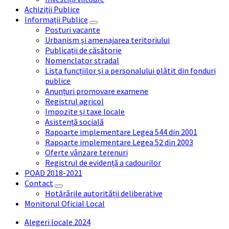
Achiziții Publice
Informații Publice
Posturi vacante
Urbanism și amenajarea teritoriului
Publicații de căsătorie
Nomenclator stradal
Lista funcțiilor și a personalului plătit din fonduri
publice
Anunțuri promovare examene
Registrul agricol
Impozite și taxe locale
Asistență socială
Rapoarte implementare Legea 544 din 2001
Rapoarte implementare Legea 52 din 2003
Oferte vânzare terenuri
Registrul de evidență a cadourilor
POAD 2018-2021
Contact
Hotărârile autorității deliberative
Monitorul Oficial Local
Alegeri locale 2024