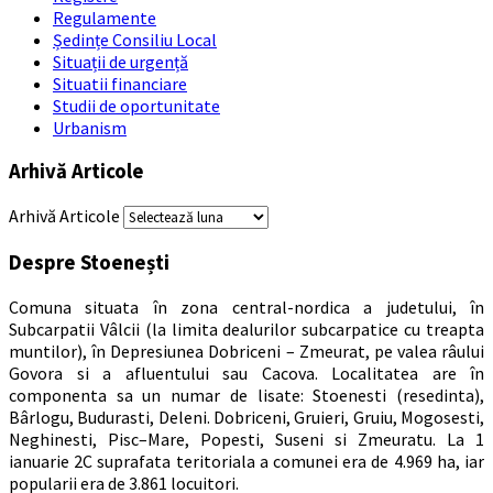
Regulamente
Ședințe Consiliu Local
Situații de urgență
Situatii financiare
Studii de oportunitate
Urbanism
Arhivă Articole
Arhivă Articole
Despre Stoenești
Comuna situata în zona central-nordica a judetului, în
Subcarpatii Vâlcii (la limita dealurilor subcarpatice cu treapta
muntilor), în Depresiunea Dobriceni – Zmeurat, pe valea râului
Govora si a afluentului sau Cacova. Localitatea are în
componenta sa un numar de lisate: Stoenesti (resedinta),
Bârlogu, Budurasti, Deleni. Dobriceni, Gruieri, Gruiu, Mogosesti,
Neghinesti, Pisc–Mare, Popesti, Suseni si Zmeuratu. La 1
ianuarie 2C suprafata teritoriala a comunei era de 4.969 ha, iar
popularii era de 3.861 locuitori.