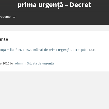
prima urgență – Decret
Documente
ente
File
nța-militară-nr.-1-2020-măsuri-de-prima-urgență-Decret.pdf
425 kB
size:
lie 2020
by
admin
in
Situații de urgență