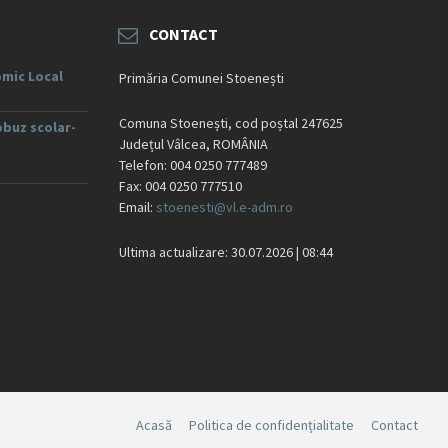
CONTACT
mic Local
Primăria Comunei Stoenești
Comuna Stoenești, cod poștal 247625
obuz scolar-
Județul Vâlcea, ROMÂNIA
Telefon: 004 0250 777489
Fax: 004 0250 777510
Email:
stoenesti@vl.e-adm.ro
Ultima actualizare: 30.07.2026 | 08:44
Acasă
Politica de confidențialitate
Contact