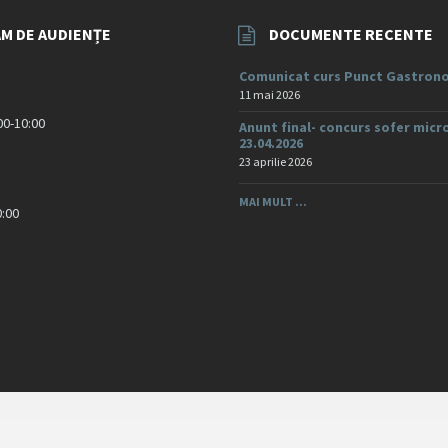
M DE AUDIENȚE
DOCUMENTE RECENTE
Comunicat curs Punct Gastrono
11 mai 2026
:00-10:00
Anunt final- concurs sofer micr
23.04.2026
23 aprilie 2026
MAI MULT ...
0:00