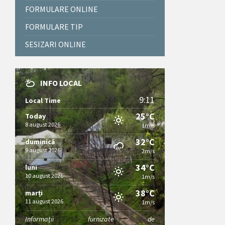
FORMULARE ONLINE
FORMULARE TIP
SESIZARI ONLINE
INFO LOCAL
9:11
Local Time
25°C
Today
8 august 2026
1m/s
32°C
duminică
9 august 2026
2m/s
34°C
luni
10 august 2026
1m/s
38°C
marți
11 august 2026
1m/s
Informații furnizate de