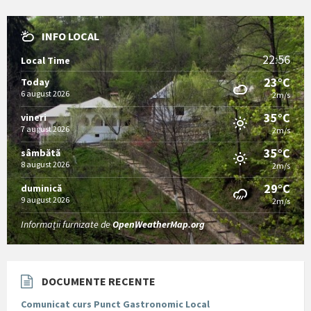
INFO LOCAL
22:56
Local Time
23°C
Today
6 august 2026
2m/s
35°C
vineri
7 august 2026
2m/s
35°C
sâmbătă
8 august 2026
2m/s
29°C
duminică
9 august 2026
2m/s
Informații furnizate de
OpenWeatherMap.org
DOCUMENTE RECENTE
Comunicat curs Punct Gastronomic Local