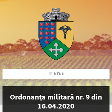
Skip
Skip
Skip
Skip
to
to
to
to
content
left
right
footer
sidebar
sidebar
MENU
Ordonanța militară nr. 9 din
16.04.2020