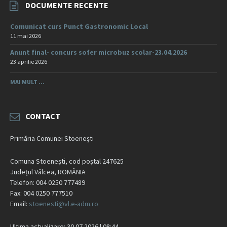
DOCUMENTE RECENTE
Comunicat curs Punct Gastronomic Local
11 mai 2026
Anunt final- concurs sofer microbuz scolar-23.04.2026
23 aprilie 2026
MAI MULT ...
CONTACT
Primăria Comunei Stoenești
Comuna Stoenești, cod poștal 247625
Județul Vâlcea, ROMÂNIA
Telefon: 004 0250 777489
Fax: 004 0250 777510
Email:
stoenesti@vl.e-adm.ro
Ultima actualizare: 30.07.2026 | 08:44