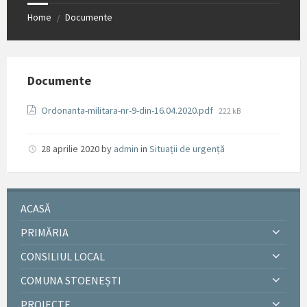
Home
Documente
/
Documente
File
Ordonanta-militara-nr-9-din-16.04.2020.pdf
222 kB
size:
28 aprilie 2020
by
admin
in
Situații de urgență
ACASĂ
PRIMĂRIA
CONSILIUL LOCAL
COMUNA STOENEȘTI
PROIECTE