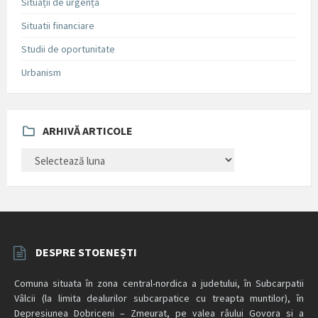
Situații de urgență
Situatii financiare
Studii de oportunitate
Urbanism
ARHIVĂ ARTICOLE
ARHIVĂ
ARTICOLE
DESPRE STOENEȘTI
Comuna situata în zona central-nordica a judetului, în Subcarpatii
Vâlcii (la limita dealurilor subcarpatice cu treapta muntilor), în
Depresiunea Dobriceni – Zmeurat, pe valea râului Govora si a