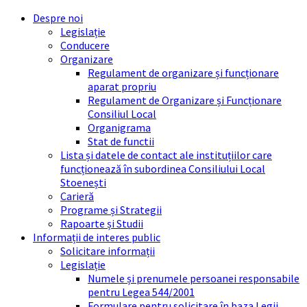
Skip
Skip
Skip
Skip
Despre noi
to
to
to
to
Legislație
content
left
right
footer
Conducere
sidebar
sidebar
Organizare
Regulament de organizare și funcționare
aparat propriu
Regulament de Organizare și Funcționare
Consiliul Local
Organigrama
Stat de functii
Lista și datele de contact ale instituțiilor care
funcționează în subordinea Consiliului Local
Stoenești
Carieră
Programe și Strategii
Rapoarte și Studii
Informații de interes public
Solicitare informații
Legislație
Numele și prenumele persoanei responsabile
pentru Legea 544/2001
Formulare pentru solicitare în baza Legii