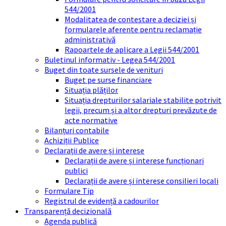
544/2001
Modalitatea de contestare a deciziei și
formularele aferente pentru reclamație
administrativă
Rapoartele de aplicare a Legii 544/2001
Buletinul informativ - Legea 544/2001
Buget din toate sursele de venituri
Buget pe surse financiare
Situația plăților
Situația drepturilor salariale stabilite potrivit
legii, precum și a altor drepturi prevăzute de
acte normative
Bilanțuri contabile
Achiziții Publice
Declarații de avere și interese
Declarații de avere și interese funcționari
publici
Declarații de avere și interese consilieri locali
Formulare Tip
Registrul de evidență a cadourilor
Transparență decizională
Agenda publică