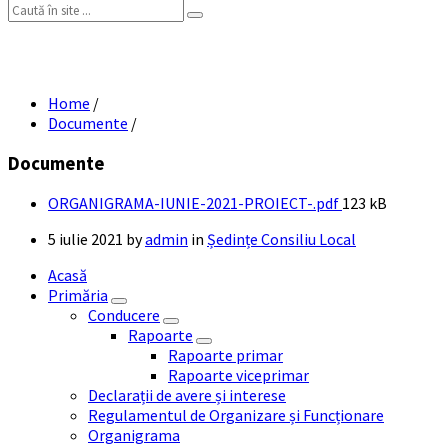
Search:
ORGANIGRAMA IUNIE 2021 PROIECT
Home
/
Documente
/
Documente
File
ORGANIGRAMA-IUNIE-2021-PROIECT-.pdf
123 kB
size:
5 iulie 2021
by
admin
in
Ședințe Consiliu Local
Acasă
Primăria
Conducere
Rapoarte
Rapoarte primar
Rapoarte viceprimar
Declarații de avere și interese
Regulamentul de Organizare și Funcționare
Organigrama