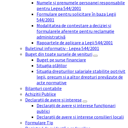
Numele și prenumele persoanei responsabile
pentru Legea 544/2001
Formulare pentru solicitare în baza Legii
544/2001
Modalitatea de contestare a deciziei și
formularele aferente pentru reclamație
administrativă
Rapoartele de aplicare a Legii 544/2001
Buletinul informativ - Legea 544/2001
Buget din toate sursele de venituri
Buget pe surse financiare
Situația plăților
Situația drepturilor salariale stabilite potrivit
legii, precum și a altor drepturi prevăzute de
acte normative
Bilanțuri contabile
Achiziții Publice
Declarații de avere și interese
Declarații de avere și interese funcționari
publici
Declarații de avere și interese consilieri locali
Formulare Tip