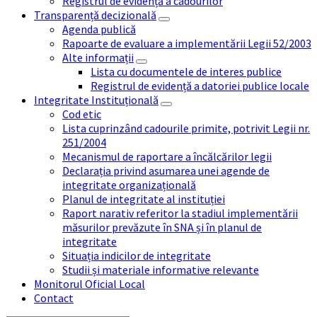
Registrul de evidență a cadourilor
Transparență decizională
Agenda publică
Rapoarte de evaluare a implementării Legii 52/2003
Alte informații
Lista cu documentele de interes publice
Registrul de evidență a datoriei publice locale
Integritate Instituțională
Cod etic
Lista cuprinzând cadourile primite, potrivit Legii nr.
251/2004
Mecanismul de raportare a încălcărilor legii
Declarația privind asumarea unei agende de
integritate organizațională
Planul de integritate al instituției
Raport narativ referitor la stadiul implementării
măsurilor prevăzute în SNA și în planul de
integritate
Situația indicilor de integritate
Studii și materiale informative relevante
Monitorul Oficial Local
Contact