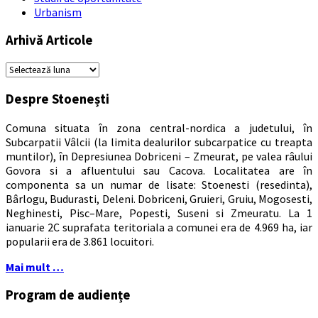
Urbanism
Arhivă Articole
Arhivă
Articole
Despre Stoenești
Comuna situata în zona central-nordica a judetului, în
Subcarpatii Vâlcii (la limita dealurilor subcarpatice cu treapta
muntilor), în Depresiunea Dobriceni – Zmeurat, pe valea râului
Govora si a afluentului sau Cacova. Localitatea are în
componenta sa un numar de lisate: Stoenesti (resedinta),
Bârlogu, Budurasti, Deleni. Dobriceni, Gruieri, Gruiu, Mogosesti,
Neghinesti, Pisc–Mare, Popesti, Suseni si Zmeuratu. La 1
ianuarie 2C suprafata teritoriala a comunei era de 4.969 ha, iar
popularii era de 3.861 locuitori.
Mai mult …
Program de audiențe