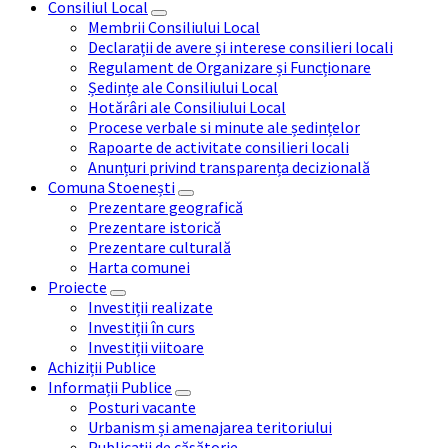
Consiliul Local
Membrii Consiliului Local
Declarații de avere și interese consilieri locali
Regulament de Organizare și Funcționare
Ședințe ale Consiliului Local
Hotărâri ale Consiliului Local
Procese verbale si minute ale ședințelor
Rapoarte de activitate consilieri locali
Anunțuri privind transparența decizională
Comuna Stoenești
Prezentare geografică
Prezentare istorică
Prezentare culturală
Harta comunei
Proiecte
Investiții realizate
Investiții în curs
Investiții viitoare
Achiziții Publice
Informații Publice
Posturi vacante
Urbanism și amenajarea teritoriului
Publicații de căsătorie