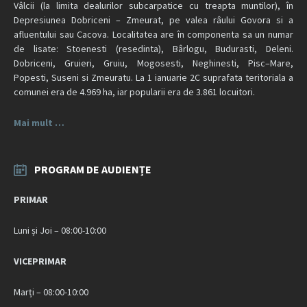
Vâlcii (la limita dealurilor subcarpatice cu treapta muntilor), în
Depresiunea Dobriceni – Zmeurat, pe valea râului Govora si a
afluentului sau Cacova. Localitatea are în componenta sa un numar
de lisate: Stoenesti (resedinta), Bârlogu, Budurasti, Deleni.
Dobriceni, Gruieri, Gruiu, Mogosesti, Neghinesti, Pisc–Mare,
Popesti, Suseni si Zmeuratu. La 1 ianuarie 2C suprafata teritoriala a
comunei era de 4.969 ha, iar popularii era de 3.861 locuitori.
Mai mult …
PROGRAM DE AUDIENȚE
PRIMAR
Luni și Joi – 08:00-10:00
VICEPRIMAR
Marți – 08:00-10:00