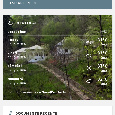
SESIZARI ONLINE
INFO LOCAL
15:45
Local Time
31°C
Today
6 august 2026
7m/s
33°C
vineri
7 august 2026
5m/s
37°C
sâmbătă
8 august 2026
0m/s
32°C
duminică
9 august 2026
2m/s
Informații furnizate de
OpenWeatherMap.org
DOCUMENTE RECENTE