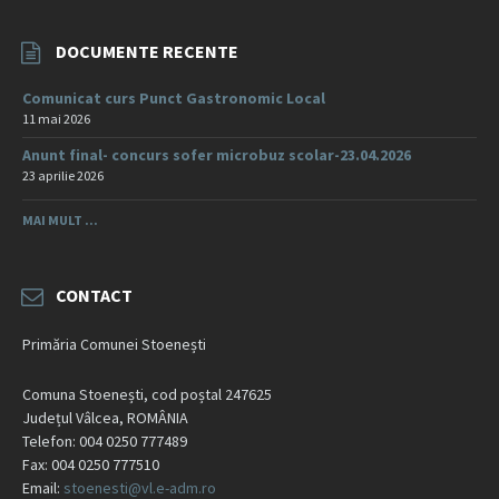
DOCUMENTE RECENTE
Comunicat curs Punct Gastronomic Local
11 mai 2026
Anunt final- concurs sofer microbuz scolar-23.04.2026
23 aprilie 2026
MAI MULT ...
CONTACT
Primăria Comunei Stoenești
Comuna Stoenești, cod poștal 247625
Județul Vâlcea, ROMÂNIA
Telefon: 004 0250 777489
Fax: 004 0250 777510
Email:
stoenesti@vl.e-adm.ro