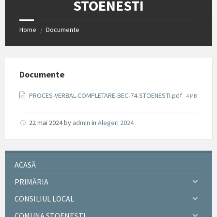
STOENESTI
Home
Documente
/
Documente
File
PROCES-VERBAL-COMPLETARE-BEC-74-STOENESTI.pdf
4 MB
size:
22 mai 2024
by
admin
in
Alegeri 2024
ACASĂ
PRIMĂRIA
CONSILIUL LOCAL
COMUNA STOENEȘTI