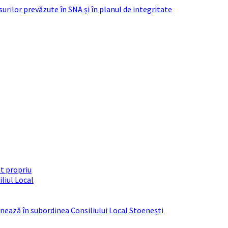
urilor prevăzute în SNA și în planul de integritate
t propriu
liul Local
ționează în subordinea Consiliului Local Stoenești