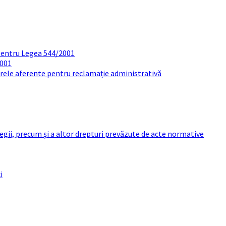
pentru Legea 544/2001
2001
arele aferente pentru reclamație administrativă
 legii, precum și a altor drepturi prevăzute de acte normative
i