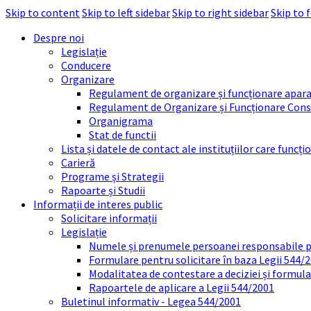
Skip to content
Skip to left sidebar
Skip to right sidebar
Skip to 
Despre noi
Legislație
Conducere
Organizare
Regulament de organizare și funcționare apara
Regulament de Organizare și Funcționare Consi
Organigrama
Stat de functii
Lista și datele de contact ale instituțiilor care func
Carieră
Programe și Strategii
Rapoarte și Studii
Informații de interes public
Solicitare informații
Legislație
Numele și prenumele persoanei responsabile 
Formulare pentru solicitare în baza Legii 544/
Modalitatea de contestare a deciziei și formul
Rapoartele de aplicare a Legii 544/2001
Buletinul informativ - Legea 544/2001