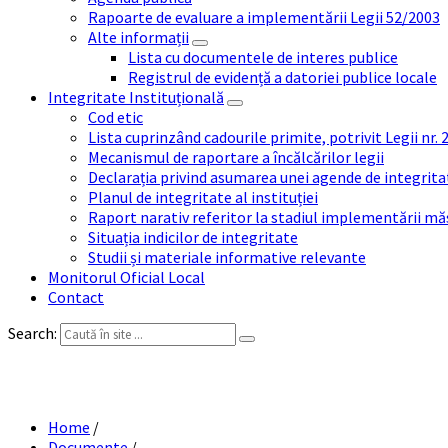
Rapoarte de evaluare a implementării Legii 52/2003
Alte informații
Lista cu documentele de interes publice
Registrul de evidență a datoriei publice locale
Integritate Instituțională
Cod etic
Lista cuprinzând cadourile primite, potrivit Legii nr.
Mecanismul de raportare a încălcărilor legii
Declarația privind asumarea unei agende de integrit
Planul de integritate al instituției
Raport narativ referitor la stadiul implementării măs
Situația indicilor de integritate
Studii și materiale informative relevante
Monitorul Oficial Local
Contact
Search:
PROCES-VERBAL INLOC
Home
/
Documente
/