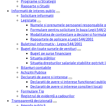
Programe și Strategii
Rapoarte și Studii
Informații de interes public
Solicitare informații
Legislație
Numele și prenumele persoanei responsabile 
Formulare pentru solicitare în baza Legii 544/
Modalitatea de contestare a deciziei și formul
Rapoartele de aplicare a Legii 544/2001
Buletinul informativ - Legea 544/2001
Buget din toate sursele de venituri
Buget pe surse financiare
Situația plăților
Situația drepturilor salariale stabilite potrivit
Bilanțuri contabile
Achiziții Publice
Declarații de avere și interese
Declarații de avere și interese funcționari public
Declarații de avere și interese consilieri locali
Formulare Tip
Registrul de evidență a cadourilor
Transparență decizională
Agenda publică