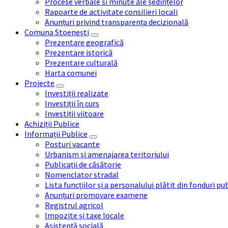
Procese verbale si minute ale ședințelor
Rapoarte de activitate consilieri locali
Anunțuri privind transparența decizională
Comuna Stoenești
Prezentare geografică
Prezentare istorică
Prezentare culturală
Harta comunei
Proiecte
Investiții realizate
Investiții în curs
Investiții viitoare
Achiziții Publice
Informații Publice
Posturi vacante
Urbanism și amenajarea teritoriului
Publicații de căsătorie
Nomenclator stradal
Lista funcțiilor și a personalului plătit din fonduri pu
Anunțuri promovare examene
Registrul agricol
Impozite și taxe locale
Asistență socială