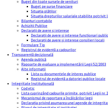
Buget din toate sursele de venituri
Buget pe surse financiare
Situația plăților
Situația drepturilor salariale stabilite potrivit
Bilanțuri contabile
Achiziții Publice
Declarații de avere și interese
Declarații de avere și interese funcționari public
Declarații de avere și interese consilieri locali
Formulare Tip
Registrul de evidență a cadourilor
Transparență decizională
Agenda publică
Rapoarte de evaluare a implementării Legii 52/2003
Alte informații
Lista cu documentele de interes publice
Registrul de evidență a datoriei publice locale
Integritate Instituțională
Cod etic
Lista cuprinzând cadourile primite, potrivit Legii nr.
Mecanismul de raportare a încălcărilor legii
Declarația privind asumarea unei agende de integrit
Planul de integritate al instituției