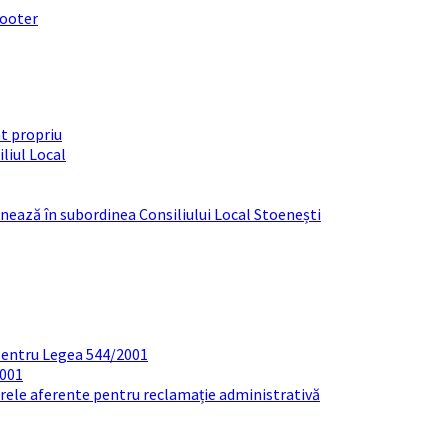
footer
t propriu
liul Local
ționează în subordinea Consiliului Local Stoenești
pentru Legea 544/2001
2001
arele aferente pentru reclamație administrativă