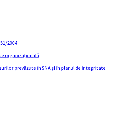
 251/2004
ate organizațională
urilor prevăzute în SNA și în planul de integritate
UIRE PRESEDINTE SECTIE DE VOTARE 377 S