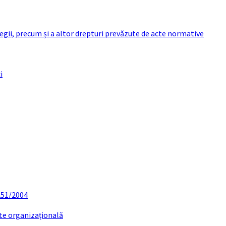
 legii, precum și a altor drepturi prevăzute de acte normative
i
 251/2004
ate organizațională