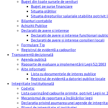
Buget din toate sursele de venituri
Buget pe surse financiare
Situația plăților
Situația drepturilor salariale stabilite potrivit
Bilanțuri contabile
Achiziții Publice
Declarații de avere și interese
Declarații de avere și interese funcționari public
Declarații de avere și interese consilieri locali
Formulare Tip
Registrul de evidență a cadourilor
Transparență decizională
Agenda publică
Rapoarte de evaluare a implementării Legii 52/2003
Alte informații
Lista cu documentele de interes publice
Registrul de evidență a datoriei publice locale
Integritate Instituțională
Cod etic
Lista cuprinzând cadourile primite, potrivit Legii nr.
Mecanismul de raportare a încălcărilor legii
Declarația privind asumarea unei agende de integrit
Planul de integritate al instituției