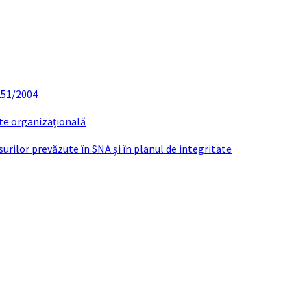
 251/2004
ate organizațională
urilor prevăzute în SNA și în planul de integritate
-VERBAL SEDINTA ORDINARA 14 DECEMBR