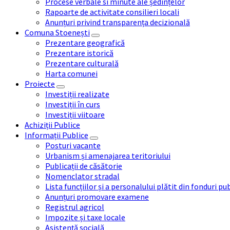
Procese verbale si minute ale ședințelor
Rapoarte de activitate consilieri locali
Anunțuri privind transparența decizională
Comuna Stoenești
Prezentare geografică
Prezentare istorică
Prezentare culturală
Harta comunei
Proiecte
Investiții realizate
Investiții în curs
Investiții viitoare
Achiziții Publice
Informații Publice
Posturi vacante
Urbanism și amenajarea teritoriului
Publicații de căsătorie
Nomenclator stradal
Lista funcțiilor și a personalului plătit din fonduri pu
Anunțuri promovare examene
Registrul agricol
Impozite și taxe locale
Asistență socială