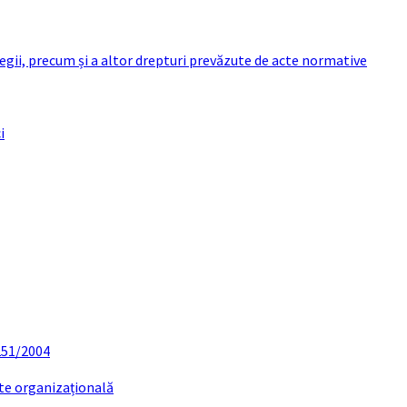
 legii, precum și a altor drepturi prevăzute de acte normative
i
 251/2004
ate organizațională