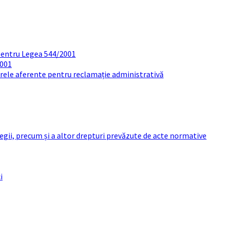
pentru Legea 544/2001
2001
arele aferente pentru reclamație administrativă
 legii, precum și a altor drepturi prevăzute de acte normative
i