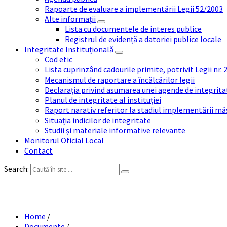
Rapoarte de evaluare a implementării Legii 52/2003
Alte informații
Lista cu documentele de interes publice
Registrul de evidență a datoriei publice locale
Integritate Instituțională
Cod etic
Lista cuprinzând cadourile primite, potrivit Legii nr.
Mecanismul de raportare a încălcărilor legii
Declarația privind asumarea unei agende de integrit
Planul de integritate al instituției
Raport narativ referitor la stadiul implementării măs
Situația indicilor de integritate
Studii și materiale informative relevante
Monitorul Oficial Local
Contact
Search:
PROCES
Home
/
Documente
/