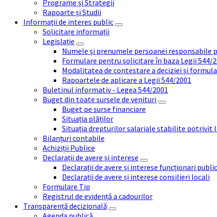
Programe și Strategii
Rapoarte și Studii
Informații de interes public
Solicitare informații
Legislație
Numele și prenumele persoanei responsabile 
Formulare pentru solicitare în baza Legii 544/
Modalitatea de contestare a deciziei și formul
Rapoartele de aplicare a Legii 544/2001
Buletinul informativ - Legea 544/2001
Buget din toate sursele de venituri
Buget pe surse financiare
Situația plăților
Situația drepturilor salariale stabilite potrivit
Bilanțuri contabile
Achiziții Publice
Declarații de avere și interese
Declarații de avere și interese funcționari public
Declarații de avere și interese consilieri locali
Formulare Tip
Registrul de evidență a cadourilor
Transparență decizională
Agenda publică