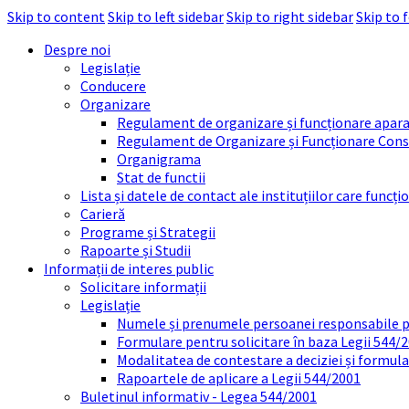
Skip to content
Skip to left sidebar
Skip to right sidebar
Skip to 
Despre noi
Legislație
Conducere
Organizare
Regulament de organizare și funcționare apara
Regulament de Organizare și Funcționare Consi
Organigrama
Stat de functii
Lista și datele de contact ale instituțiilor care func
Carieră
Programe și Strategii
Rapoarte și Studii
Informații de interes public
Solicitare informații
Legislație
Numele și prenumele persoanei responsabile 
Formulare pentru solicitare în baza Legii 544/
Modalitatea de contestare a deciziei și formul
Rapoartele de aplicare a Legii 544/2001
Buletinul informativ - Legea 544/2001