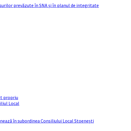
urilor prevăzute în SNA și în planul de integritate
t propriu
liul Local
ționează în subordinea Consiliului Local Stoenești