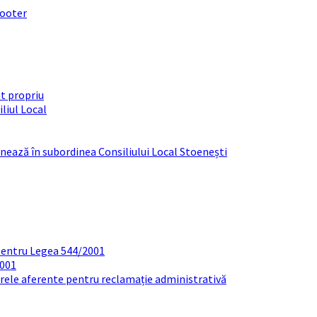
footer
t propriu
liul Local
ționează în subordinea Consiliului Local Stoenești
pentru Legea 544/2001
2001
arele aferente pentru reclamație administrativă