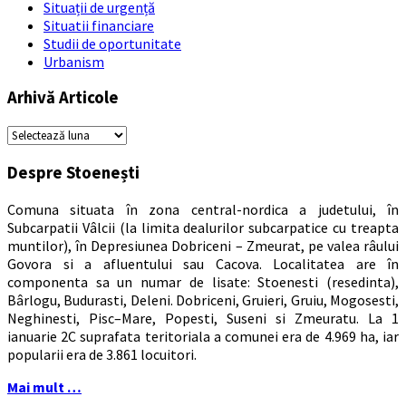
Situații de urgență
Situatii financiare
Studii de oportunitate
Urbanism
Arhivă Articole
Arhivă
Articole
Despre Stoenești
Comuna situata în zona central-nordica a judetului, în
Subcarpatii Vâlcii (la limita dealurilor subcarpatice cu treapta
muntilor), în Depresiunea Dobriceni – Zmeurat, pe valea râului
Govora si a afluentului sau Cacova. Localitatea are în
componenta sa un numar de lisate: Stoenesti (resedinta),
Bârlogu, Budurasti, Deleni. Dobriceni, Gruieri, Gruiu, Mogosesti,
Neghinesti, Pisc–Mare, Popesti, Suseni si Zmeuratu. La 1
ianuarie 2C suprafata teritoriala a comunei era de 4.969 ha, iar
popularii era de 3.861 locuitori.
Mai mult …