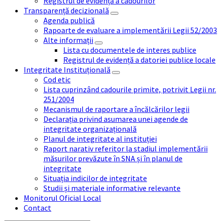
Registrul de evidență a cadourilor
Transparență decizională
Agenda publică
Rapoarte de evaluare a implementării Legii 52/2003
Alte informații
Lista cu documentele de interes publice
Registrul de evidență a datoriei publice locale
Integritate Instituțională
Cod etic
Lista cuprinzând cadourile primite, potrivit Legii nr.
251/2004
Mecanismul de raportare a încălcărilor legii
Declarația privind asumarea unei agende de
integritate organizațională
Planul de integritate al instituției
Raport narativ referitor la stadiul implementării
măsurilor prevăzute în SNA și în planul de
integritate
Situația indicilor de integritate
Studii și materiale informative relevante
Monitorul Oficial Local
Contact