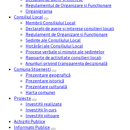
Regulamentul de Organizare și Funcționare
Organigrama
Consiliul Local
Membrii Consiliului Local
Declarații de avere și interese consilieri locali
Regulament de Organizare și Funcționare
Ședințe ale Consiliului Local
Hotărâri ale Consiliului Local
Procese verbale si minute ale ședințelor
Rapoarte de activitate consilieri locali
Anunțuri privind transparența decizională
Comuna Stoenești
Prezentare geografică
Prezentare istorică
Prezentare culturală
Harta comunei
Proiecte
Investiții realizate
Investiții în curs
Investiții viitoare
Achiziții Publice
Informații Publice