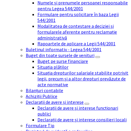
Numele și prenumele persoanei responsabile
pentru Legea 544/2001
Formulare pentru solicitare în baza Legii
544/2001
Modalitatea de contestare a deciziei și
formularele aferente pentru reclamație
administrativă
Rapoartele de aplicare a Legii 544/2001
Buletinul informativ - Legea 544/2001
Buget din toate sursele de venituri
Buget pe surse financiare
Situația plăților
Situația drepturilor salariale stabilite potrivit
legii, precum și a altor drepturi prevăzute de
acte normative
Bilanțuri contabile
Achiziții Publice
Declarații de avere și interese
Declarații de avere și interese funcționari
publici
Declarații de avere și interese consilieri locali
Formulare Tip