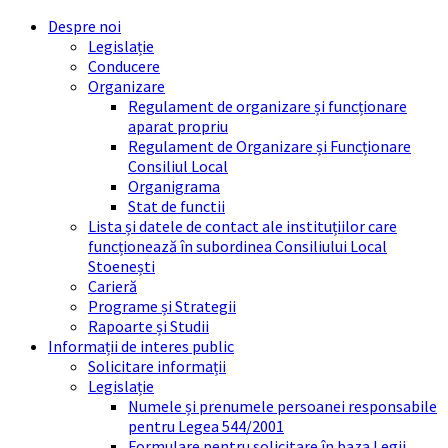
Skip
Skip
Skip
Skip
Despre noi
to
to
to
to
Legislație
content
left
right
footer
Conducere
sidebar
sidebar
Organizare
Regulament de organizare și funcționare
aparat propriu
Regulament de Organizare și Funcționare
Consiliul Local
Organigrama
Stat de functii
Lista și datele de contact ale instituțiilor care
funcționează în subordinea Consiliului Local
Stoenești
Carieră
Programe și Strategii
Rapoarte și Studii
Informații de interes public
Solicitare informații
Legislație
Numele și prenumele persoanei responsabile
pentru Legea 544/2001
Formulare pentru solicitare în baza Legii