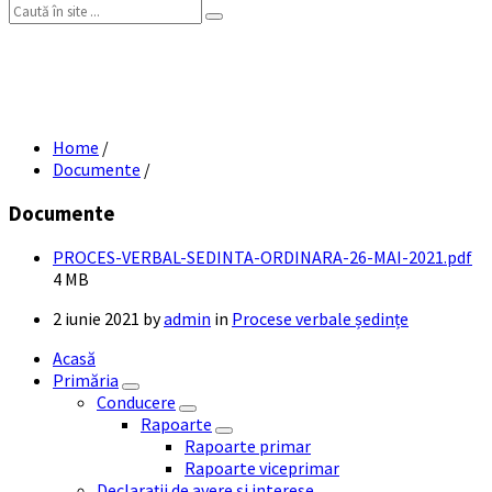
Search:
PROCES VERBAL SEDINTA ORDINARA 26
MAI 2021
Home
/
Documente
/
Documente
Fil
PROCES-VERBAL-SEDINTA-ORDINARA-26-MAI-2021.pdf
siz
4 MB
2 iunie 2021
by
admin
in
Procese verbale ședințe
Acasă
Primăria
Conducere
Rapoarte
Rapoarte primar
Rapoarte viceprimar
Declarații de avere și interese