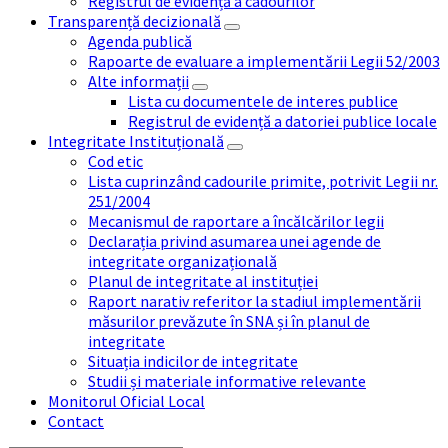
Registrul de evidență a cadourilor
Transparență decizională
Agenda publică
Rapoarte de evaluare a implementării Legii 52/2003
Alte informații
Lista cu documentele de interes publice
Registrul de evidență a datoriei publice locale
Integritate Instituțională
Cod etic
Lista cuprinzând cadourile primite, potrivit Legii nr.
251/2004
Mecanismul de raportare a încălcărilor legii
Declarația privind asumarea unei agende de
integritate organizațională
Planul de integritate al instituției
Raport narativ referitor la stadiul implementării
măsurilor prevăzute în SNA și în planul de
integritate
Situația indicilor de integritate
Studii și materiale informative relevante
Monitorul Oficial Local
Contact