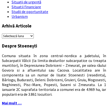
Situații de urgență
Situatii financiare
Studii de oportunitate
Urbanism
Arhivă Articole
Arhivă
Articole
Despre Stoenești
Comuna situata în zona central-nordica a judetului, în
Subcarpatii Vâlcii (la limita dealurilor subcarpatice cu treapta
muntilor), în Depresiunea Dobriceni – Zmeurat, pe valea râului
Govora si a afluentului sau Cacova. Localitatea are în
componenta sa un numar de lisate: Stoenesti (resedinta),
Bârlogu, Budurasti, Deleni. Dobriceni, Gruieri, Gruiu, Mogosesti,
Neghinesti, Pisc–Mare, Popesti, Suseni si Zmeuratu. La 1
ianuarie 2C suprafata teritoriala a comunei era de 4.969 ha, iar
popularii era de 3.861 locuitori.
Mai mult …