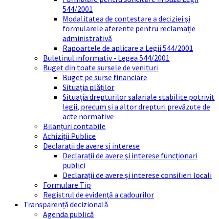
544/2001
Modalitatea de contestare a deciziei și
formularele aferente pentru reclamație
administrativă
Rapoartele de aplicare a Legii 544/2001
Buletinul informativ - Legea 544/2001
Buget din toate sursele de venituri
Buget pe surse financiare
Situația plăților
Situația drepturilor salariale stabilite potrivit
legii, precum și a altor drepturi prevăzute de
acte normative
Bilanțuri contabile
Achiziții Publice
Declarații de avere și interese
Declarații de avere și interese funcționari
publici
Declarații de avere și interese consilieri locali
Formulare Tip
Registrul de evidență a cadourilor
Transparență decizională
Agenda publică