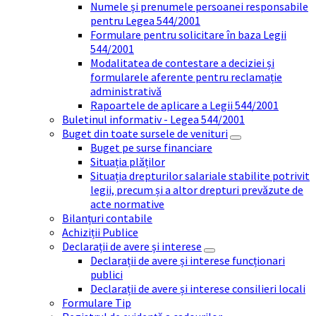
Numele și prenumele persoanei responsabile
pentru Legea 544/2001
Formulare pentru solicitare în baza Legii
544/2001
Modalitatea de contestare a deciziei și
formularele aferente pentru reclamație
administrativă
Rapoartele de aplicare a Legii 544/2001
Buletinul informativ - Legea 544/2001
Buget din toate sursele de venituri
Buget pe surse financiare
Situația plăților
Situația drepturilor salariale stabilite potrivit
legii, precum și a altor drepturi prevăzute de
acte normative
Bilanțuri contabile
Achiziții Publice
Declarații de avere și interese
Declarații de avere și interese funcționari
publici
Declarații de avere și interese consilieri locali
Formulare Tip