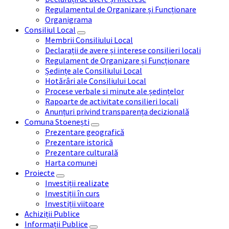
Regulamentul de Organizare și Funcționare
Organigrama
Consiliul Local
Membrii Consiliului Local
Declarații de avere și interese consilieri locali
Regulament de Organizare și Funcționare
Ședințe ale Consiliului Local
Hotărâri ale Consiliului Local
Procese verbale si minute ale ședințelor
Rapoarte de activitate consilieri locali
Anunțuri privind transparența decizională
Comuna Stoenești
Prezentare geografică
Prezentare istorică
Prezentare culturală
Harta comunei
Proiecte
Investiții realizate
Investiții în curs
Investiții viitoare
Achiziții Publice
Informații Publice