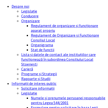
Skip
Skip
Skip
Skip
Despre noi
to
to
to
to
Legislație
content
left
right
footer
Conducere
sidebar
sidebar
Organizare
Regulament de organizare și funcționare
aparat propriu
Regulament de Organizare și Funcționare
Consiliul Local
Organigrama
Stat de functii
Lista și datele de contact ale instituțiilor care
funcționează în subordinea Consiliului Local
Stoenești
Carieră
Programe și Strategii
Rapoarte și Studii
Informații de interes public
Solicitare informații
Legislație
Numele și prenumele persoanei responsabile
pentru Legea 544/2001
Formulare pentru solicitare în baza Legii