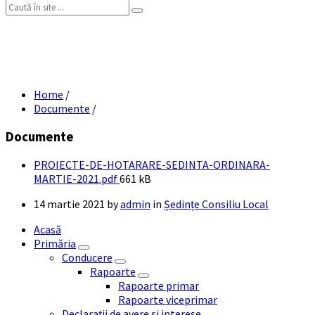
Search:
PROIECTE DE HOTARARE SEDINTA
ORDINARA MARTIE 2021
Home
/
Documente
/
Documente
PROIECTE-DE-HOTARARE-SEDINTA-ORDINARA-
File
MARTIE-2021.pdf
661 kB
size:
14 martie 2021
by
admin
in
Ședințe Consiliu Local
Acasă
Primăria
Conducere
Rapoarte
Rapoarte primar
Rapoarte viceprimar
Declarații de avere și interese