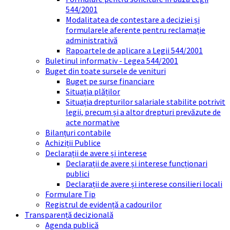
544/2001
Modalitatea de contestare a deciziei și
formularele aferente pentru reclamație
administrativă
Rapoartele de aplicare a Legii 544/2001
Buletinul informativ - Legea 544/2001
Buget din toate sursele de venituri
Buget pe surse financiare
Situația plăților
Situația drepturilor salariale stabilite potrivit
legii, precum și a altor drepturi prevăzute de
acte normative
Bilanțuri contabile
Achiziții Publice
Declarații de avere și interese
Declarații de avere și interese funcționari
publici
Declarații de avere și interese consilieri locali
Formulare Tip
Registrul de evidență a cadourilor
Transparență decizională
Agenda publică