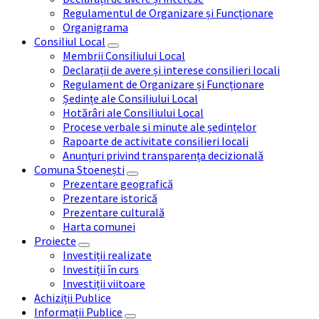
Regulamentul de Organizare și Funcționare
Organigrama
Consiliul Local
Membrii Consiliului Local
Declarații de avere și interese consilieri locali
Regulament de Organizare și Funcționare
Ședințe ale Consiliului Local
Hotărâri ale Consiliului Local
Procese verbale si minute ale ședințelor
Rapoarte de activitate consilieri locali
Anunțuri privind transparența decizională
Comuna Stoenești
Prezentare geografică
Prezentare istorică
Prezentare culturală
Harta comunei
Proiecte
Investiții realizate
Investiții în curs
Investiții viitoare
Achiziții Publice
Informații Publice