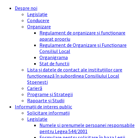
Skip
Skip
Skip
Skip
Despre noi
to
to
to
to
Legislație
content
left
right
footer
Conducere
sidebar
sidebar
Organizare
Regulament de organizare și funcționare
aparat propriu
Regulament de Organizare și Funcționare
Consiliul Local
Organigrama
Stat de functii
Lista și datele de contact ale instituțiilor care
funcționează în subordinea Consiliului Local
Stoenești
Carieră
Programe și Strategii
Rapoarte și Studii
Informații de interes public
Solicitare informații
Legislație
Numele și prenumele persoanei responsabile
pentru Legea 544/2001
Formulare pentru solicitare în baza Legii