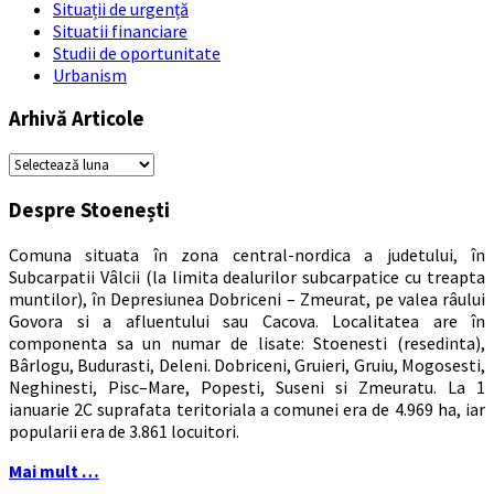
Situații de urgență
Situatii financiare
Studii de oportunitate
Urbanism
Arhivă Articole
Arhivă
Articole
Despre Stoenești
Comuna situata în zona central-nordica a judetului, în
Subcarpatii Vâlcii (la limita dealurilor subcarpatice cu treapta
muntilor), în Depresiunea Dobriceni – Zmeurat, pe valea râului
Govora si a afluentului sau Cacova. Localitatea are în
componenta sa un numar de lisate: Stoenesti (resedinta),
Bârlogu, Budurasti, Deleni. Dobriceni, Gruieri, Gruiu, Mogosesti,
Neghinesti, Pisc–Mare, Popesti, Suseni si Zmeuratu. La 1
ianuarie 2C suprafata teritoriala a comunei era de 4.969 ha, iar
popularii era de 3.861 locuitori.
Mai mult …