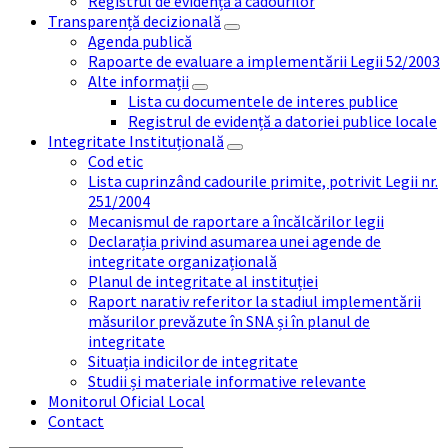
Registrul de evidență a cadourilor
Transparență decizională
Agenda publică
Rapoarte de evaluare a implementării Legii 52/2003
Alte informații
Lista cu documentele de interes publice
Registrul de evidență a datoriei publice locale
Integritate Instituțională
Cod etic
Lista cuprinzând cadourile primite, potrivit Legii nr.
251/2004
Mecanismul de raportare a încălcărilor legii
Declarația privind asumarea unei agende de
integritate organizațională
Planul de integritate al instituției
Raport narativ referitor la stadiul implementării
măsurilor prevăzute în SNA și în planul de
integritate
Situația indicilor de integritate
Studii și materiale informative relevante
Monitorul Oficial Local
Contact