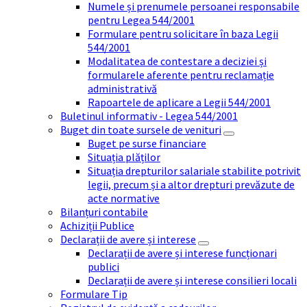
Numele și prenumele persoanei responsabile
pentru Legea 544/2001
Formulare pentru solicitare în baza Legii
544/2001
Modalitatea de contestare a deciziei și
formularele aferente pentru reclamație
administrativă
Rapoartele de aplicare a Legii 544/2001
Buletinul informativ - Legea 544/2001
Buget din toate sursele de venituri
Buget pe surse financiare
Situația plăților
Situația drepturilor salariale stabilite potrivit
legii, precum și a altor drepturi prevăzute de
acte normative
Bilanțuri contabile
Achiziții Publice
Declarații de avere și interese
Declarații de avere și interese funcționari
publici
Declarații de avere și interese consilieri locali
Formulare Tip