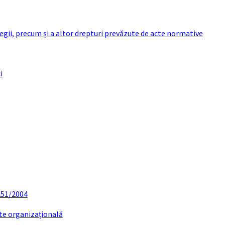
 legii, precum și a altor drepturi prevăzute de acte normative
i
 251/2004
ate organizațională