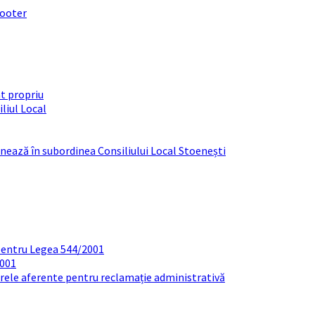
footer
t propriu
liul Local
ționează în subordinea Consiliului Local Stoenești
pentru Legea 544/2001
2001
arele aferente pentru reclamație administrativă