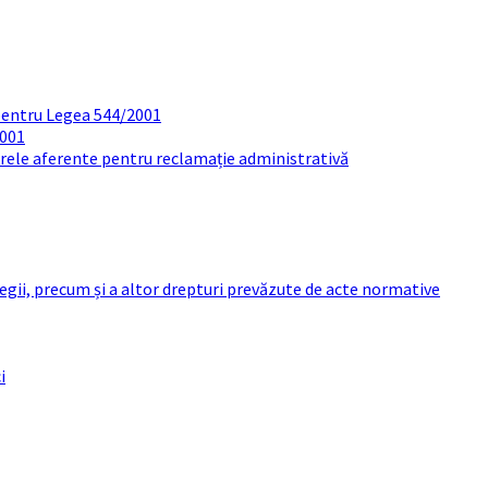
pentru Legea 544/2001
2001
arele aferente pentru reclamație administrativă
 legii, precum și a altor drepturi prevăzute de acte normative
i