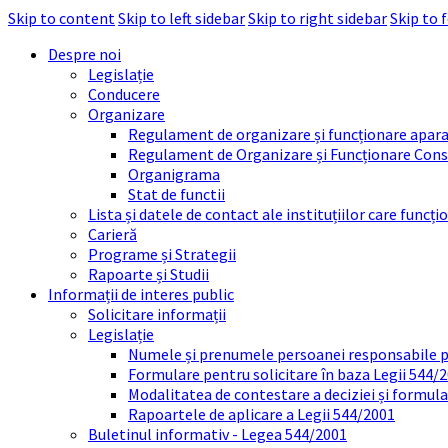
Skip to content
Skip to left sidebar
Skip to right sidebar
Skip to 
Despre noi
Legislație
Conducere
Organizare
Regulament de organizare și funcționare apara
Regulament de Organizare și Funcționare Consi
Organigrama
Stat de functii
Lista și datele de contact ale instituțiilor care func
Carieră
Programe și Strategii
Rapoarte și Studii
Informații de interes public
Solicitare informații
Legislație
Numele și prenumele persoanei responsabile 
Formulare pentru solicitare în baza Legii 544/
Modalitatea de contestare a deciziei și formul
Rapoartele de aplicare a Legii 544/2001
Buletinul informativ - Legea 544/2001