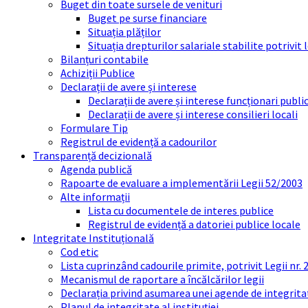
Buget din toate sursele de venituri
Buget pe surse financiare
Situația plăților
Situația drepturilor salariale stabilite potrivit
Bilanțuri contabile
Achiziții Publice
Declarații de avere și interese
Declarații de avere și interese funcționari public
Declarații de avere și interese consilieri locali
Formulare Tip
Registrul de evidență a cadourilor
Transparență decizională
Agenda publică
Rapoarte de evaluare a implementării Legii 52/2003
Alte informații
Lista cu documentele de interes publice
Registrul de evidență a datoriei publice locale
Integritate Instituțională
Cod etic
Lista cuprinzând cadourile primite, potrivit Legii nr.
Mecanismul de raportare a încălcărilor legii
Declarația privind asumarea unei agende de integrit
Planul de integritate al instituției