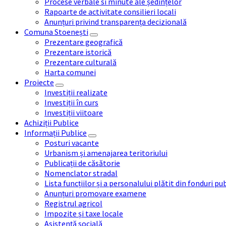
Procese verbale si minute ale ședințelor
Rapoarte de activitate consilieri locali
Anunțuri privind transparența decizională
Comuna Stoenești
Prezentare geografică
Prezentare istorică
Prezentare culturală
Harta comunei
Proiecte
Investiții realizate
Investiții în curs
Investiții viitoare
Achiziții Publice
Informații Publice
Posturi vacante
Urbanism și amenajarea teritoriului
Publicații de căsătorie
Nomenclator stradal
Lista funcțiilor și a personalului plătit din fonduri pu
Anunțuri promovare examene
Registrul agricol
Impozite și taxe locale
Asistență socială