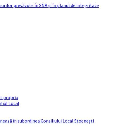
urilor prevăzute în SNA și în planul de integritate
t propriu
liul Local
ționează în subordinea Consiliului Local Stoenești