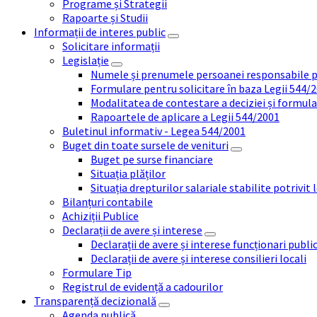
Programe și Strategii
Rapoarte și Studii
Informații de interes public
Solicitare informații
Legislație
Numele și prenumele persoanei responsabile 
Formulare pentru solicitare în baza Legii 544/
Modalitatea de contestare a deciziei și formul
Rapoartele de aplicare a Legii 544/2001
Buletinul informativ - Legea 544/2001
Buget din toate sursele de venituri
Buget pe surse financiare
Situația plăților
Situația drepturilor salariale stabilite potrivit
Bilanțuri contabile
Achiziții Publice
Declarații de avere și interese
Declarații de avere și interese funcționari public
Declarații de avere și interese consilieri locali
Formulare Tip
Registrul de evidență a cadourilor
Transparență decizională
Agenda publică