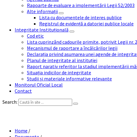
Rapoarte de evaluare a implementării Legii 52/2003
Alte informații
Lista cu documentele de interes publice
Registrul de evidență a datoriei publice locale
Integritate Instituțională
Cod etic
Lista cuprinzând cadourile primite, potrivit Legii nr.
Mecanismul de raportare a încălcărilor legii
Declarația privind asumarea unei agende de integrit
Planul de integritate al instituției
Raport narativ referitor la stadiul implementării măs
Situația indicilor de integritate
Studii și materiale informative relevante
Monitorul Oficial Local
Contact
Search:
PUBLICAȚ
Home
/
Documente
/