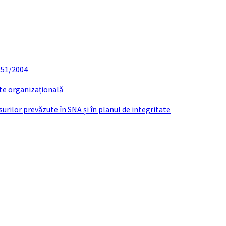
 251/2004
ate organizațională
urilor prevăzute în SNA și în planul de integritate
IE CĂSĂTORIE BIRLOGEANU – LAZARESCU I