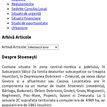
Regulamente
Ședințe Consiliu Local
Situații de urgență
Situatii financiare
Studii de oportunitate
Urbanism
Arhivă Articole
Arhivă Articole
Despre Stoenești
Comuna situata în zona central-nordica a judetului, în
Subcarpatii Vâlcii (la limita dealurilor subcarpatice cu treapta
muntilor), în Depresiunea Dobriceni – Zmeurat, pe valea râului
Govora si a afluentului sau Cacova. Localitatea are în
componenta sa un numar de lisate: Stoenesti (resedinta),
Bârlogu, Budurasti, Deleni. Dobriceni, Gruieri, Gruiu, Mogosesti,
Neghinesti, Pisc–Mare, Popesti, Suseni si Zmeuratu. La 1
ianuarie 2C suprafata teritoriala a comunei era de 4.969 ha, iar
popularii era de 3.861 locuitori.