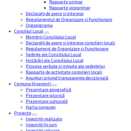
Rapoarte primar
Rapoarte viceprimar
Declarații de avere și interese
Regulamentul de Organizare și Funcționare
Organigrama
Consiliul Local
Membrii Consiliului Local
Declarații de avere și interese consilieri locali
Regulament de Organizare și Funcționare
Ședințe ale Consiliului Local
Hotărâri ale Consiliului Local
Procese verbale si minute ale ședințelor
Rapoarte de activitate consilieri locali
Anunțuri privind transparența decizională
Comuna Stoenești
Prezentare geografică
Prezentare istorică
Prezentare culturală
Harta comunei
Proiecte
Investiții realizate
Investiții în curs
Investiții viitoare