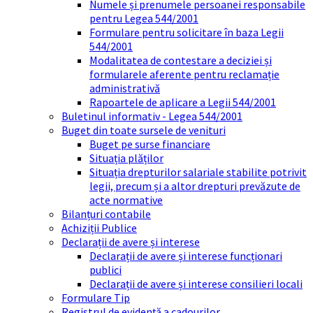
Numele și prenumele persoanei responsabile
pentru Legea 544/2001
Formulare pentru solicitare în baza Legii
544/2001
Modalitatea de contestare a deciziei și
formularele aferente pentru reclamație
administrativă
Rapoartele de aplicare a Legii 544/2001
Buletinul informativ - Legea 544/2001
Buget din toate sursele de venituri
Buget pe surse financiare
Situația plăților
Situația drepturilor salariale stabilite potrivit
legii, precum și a altor drepturi prevăzute de
acte normative
Bilanțuri contabile
Achiziții Publice
Declarații de avere și interese
Declarații de avere și interese funcționari
publici
Declarații de avere și interese consilieri locali
Formulare Tip
Registrul de evidență a cadourilor