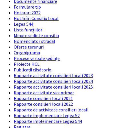
Documente financiare
Formulare tip
Hotarari 2022
Hotărâri Consiliu Local
Legea 544
Lista funcțiilor
Minute sedinte consiliu
Nomenclator stradal
Oferte terenuri
Organigrama
Procese verbale ședințe
Proiecte HCL
Publicații căsătorie
Rapoarte activitate consilieri locali 2023
Rapoarte activitate consilieri locali 2024
Rapoarte activitate consilieri locali 2025
Rapoarte activitate viceprimar
Rapoarte consilieri locali 2021
Rapoarte consilieri locali 2022
Rapoarte de activitate consilieri locali
Rapoarte implementare Legea 52
Rapoarte implementare Legea 544
Registre