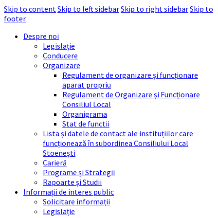
Skip to content
Skip to left sidebar
Skip to right sidebar
Skip to
footer
Despre noi
Legislație
Conducere
Organizare
Regulament de organizare și funcționare
aparat propriu
Regulament de Organizare și Funcționare
Consiliul Local
Organigrama
Stat de functii
Lista și datele de contact ale instituțiilor care
funcționează în subordinea Consiliului Local
Stoenești
Carieră
Programe și Strategii
Rapoarte și Studii
Informații de interes public
Solicitare informații
Legislație