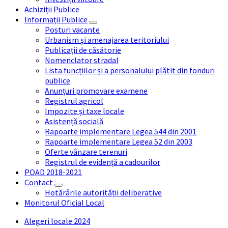
Achiziții Publice
Informații Publice
Posturi vacante
Urbanism și amenajarea teritoriului
Publicații de căsătorie
Nomenclator stradal
Lista funcțiilor și a personalului plătit din fonduri
publice
Anunțuri promovare examene
Registrul agricol
Impozite și taxe locale
Asistență socială
Rapoarte implementare Legea 544 din 2001
Rapoarte implementare Legea 52 din 2003
Oferte vânzare terenuri
Registrul de evidență a cadourilor
POAD 2018-2021
Contact
Hotărârile autorității deliberative
Monitorul Oficial Local
Alegeri locale 2024