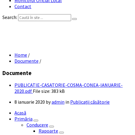
Monitorul Oficial Local
Contact
Search:
PUBLICAȚIE CĂSĂTORIE COSMA-CONEA
IANUARIE 2020
Home
/
Documente
/
Documente
PUBLICATIE-CASATORIE-COSMA-CONEA-IANUARIE-
2020.pdf
File size:
383 kB
8 ianuarie 2020
by
admin
in
Publicații căsătorie
Acasă
Primăria
Conducere
Rapoarte