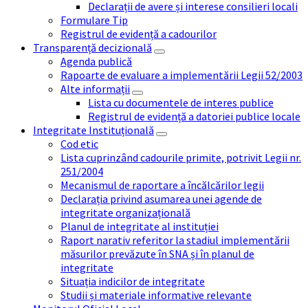
Declarații de avere și interese consilieri locali
Formulare Tip
Registrul de evidență a cadourilor
Transparență decizională
Agenda publică
Rapoarte de evaluare a implementării Legii 52/2003
Alte informații
Lista cu documentele de interes publice
Registrul de evidență a datoriei publice locale
Integritate Instituțională
Cod etic
Lista cuprinzând cadourile primite, potrivit Legii nr.
251/2004
Mecanismul de raportare a încălcărilor legii
Declarația privind asumarea unei agende de
integritate organizațională
Planul de integritate al instituției
Raport narativ referitor la stadiul implementării
măsurilor prevăzute în SNA și în planul de
integritate
Situația indicilor de integritate
Studii și materiale informative relevante