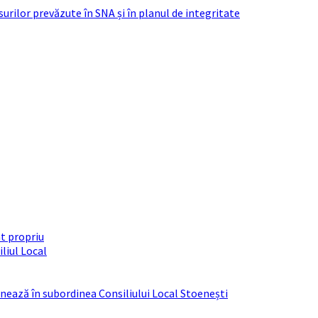
urilor prevăzute în SNA și în planul de integritate
t propriu
liul Local
ționează în subordinea Consiliului Local Stoenești