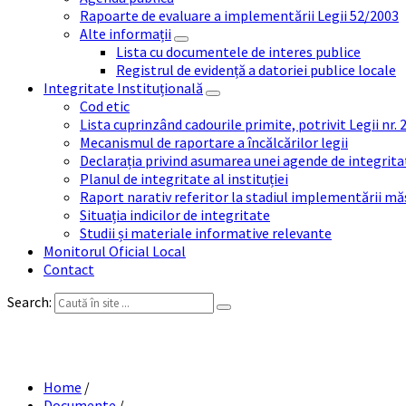
Rapoarte de evaluare a implementării Legii 52/2003
Alte informații
Lista cu documentele de interes publice
Registrul de evidență a datoriei publice locale
Integritate Instituțională
Cod etic
Lista cuprinzând cadourile primite, potrivit Legii nr.
Mecanismul de raportare a încălcărilor legii
Declarația privind asumarea unei agende de integrit
Planul de integritate al instituției
Raport narativ referitor la stadiul implementării măs
Situația indicilor de integritate
Studii și materiale informative relevante
Monitorul Oficial Local
Contact
Search:
PUBLI
Home
/
Documente
/