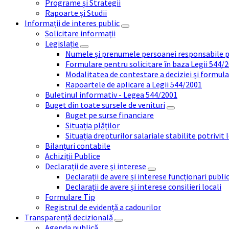
Programe și Strategii
Rapoarte și Studii
Informații de interes public
Solicitare informații
Legislație
Numele și prenumele persoanei responsabile 
Formulare pentru solicitare în baza Legii 544/
Modalitatea de contestare a deciziei și formul
Rapoartele de aplicare a Legii 544/2001
Buletinul informativ - Legea 544/2001
Buget din toate sursele de venituri
Buget pe surse financiare
Situația plăților
Situația drepturilor salariale stabilite potrivit
Bilanțuri contabile
Achiziții Publice
Declarații de avere și interese
Declarații de avere și interese funcționari public
Declarații de avere și interese consilieri locali
Formulare Tip
Registrul de evidență a cadourilor
Transparență decizională
Agenda publică