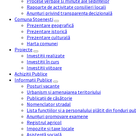
Procese verbale si minute ale ședințelor
Rapoarte de activitate consilieri locali
Anunțuri privind transparența decizională
Comuna Stoenești
Prezentare geografică
Prezentare istorică
Prezentare culturală
Harta comunei
Proiecte
Investiții realizate
Investiții în curs
Investiții viitoare
Achiziții Publice
Informații Publice
Posturi vacante
Urbanism și amenajarea teritoriului
Publicații de căsătorie
Nomenclator stradal
Lista funcțiilor și a personalului plătit din fonduri pu
Anunțuri promovare examene
Registrul agricol
Impozite și taxe locale
Asistență socială