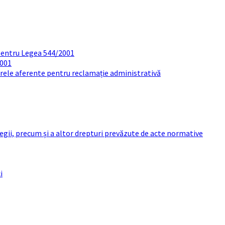
pentru Legea 544/2001
2001
arele aferente pentru reclamație administrativă
 legii, precum și a altor drepturi prevăzute de acte normative
i