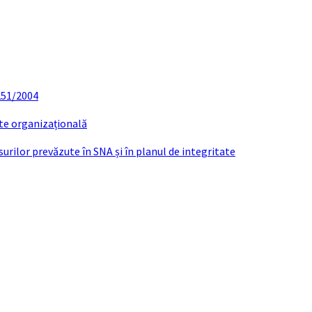
 251/2004
ate organizațională
urilor prevăzute în SNA și în planul de integritate
CAȚIE CĂSĂTORIE MATEESCU-BĂLUȚĂ 1 IULI