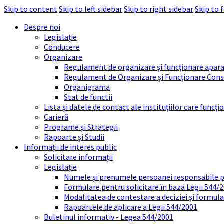
Skip to content
Skip to left sidebar
Skip to right sidebar
Skip to 
Despre noi
Legislație
Conducere
Organizare
Regulament de organizare și funcționare apara
Regulament de Organizare și Funcționare Consi
Organigrama
Stat de functii
Lista și datele de contact ale instituțiilor care func
Carieră
Programe și Strategii
Rapoarte și Studii
Informații de interes public
Solicitare informații
Legislație
Numele și prenumele persoanei responsabile 
Formulare pentru solicitare în baza Legii 544/
Modalitatea de contestare a deciziei și formul
Rapoartele de aplicare a Legii 544/2001
Buletinul informativ - Legea 544/2001