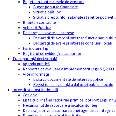
Buget din toate sursele de venituri
Buget pe surse financiare
Situația plăților
Situația drepturilor salariale stabilite potrivit
Bilanțuri contabile
Achiziții Publice
Declarații de avere și interese
Declarații de avere și interese funcționari public
Declarații de avere și interese consilieri locali
Formulare Tip
Registrul de evidență a cadourilor
Transparență decizională
Agenda publică
Rapoarte de evaluare a implementării Legii 52/2003
Alte informații
Lista cu documentele de interes publice
Registrul de evidență a datoriei publice locale
Integritate Instituțională
Cod etic
Lista cuprinzând cadourile primite, potrivit Legii nr.
Mecanismul de raportare a încălcărilor legii
Declarația privind asumarea unei agende de integrit
Planul de integritate al instituției