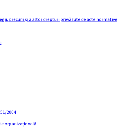
 legii, precum și a altor drepturi prevăzute de acte normative
i
 251/2004
ate organizațională