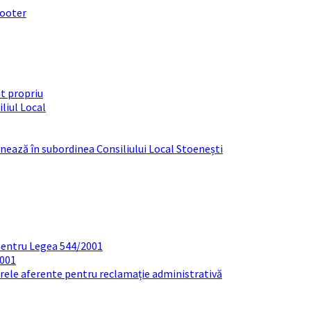
footer
t propriu
liul Local
ționează în subordinea Consiliului Local Stoenești
pentru Legea 544/2001
2001
arele aferente pentru reclamație administrativă