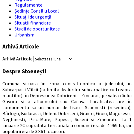
Regulamente
Ședințe Consiliu Local
Situații de urgență
Situatii financiare
Studii de oportunitate
Urbanism
Arhivă Articole
Arhivă Articole
Despre Stoenești
Comuna situata în zona central-nordica a judetului, în
Subcarpatii Vâlcii (la limita dealurilor subcarpatice cu treapta
muntilor), în Depresiunea Dobriceni – Zmeurat, pe valea râului
Govora si a afluentului sau Cacova. Localitatea are în
componenta sa un numar de lisate: Stoenesti (resedinta),
Bârlogu, Budurasti, Deleni. Dobriceni, Gruieri, Gruiu, Mogosesti,
Neghinesti, Pisc–Mare, Popesti, Suseni si Zmeuratu. La 1
ianuarie 2C suprafata teritoriala a comunei era de 4.969 ha, iar
popularii era de 3.861 locuitori.