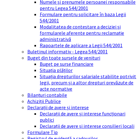
Numele și prenumele persoanei responsabile
pentru Legea 544/2001
Formulare pentru solicitare în baza Legii
544/2001
Modalitatea de contestare a deciziei și
formularele aferente pentru reclamație
administrativă
Rapoartele de aplicare a Legii 544/2001
Buletinul informativ - Legea 544/2001
Buget din toate sursele de venituri
Buget pe surse financiare
Situația plăților
Situația drepturilor salariale stabilite potrivit
legii, precum și a altor drepturi prevăzute de
acte normative
Bilanțuri contabile
Achiziții Publice
Declarații de avere și interese
Declarații de avere și interese funcționari
publici
Declarații de avere și interese consilieri locali
Formulare Tip
Registrul de evidență a cadourilor