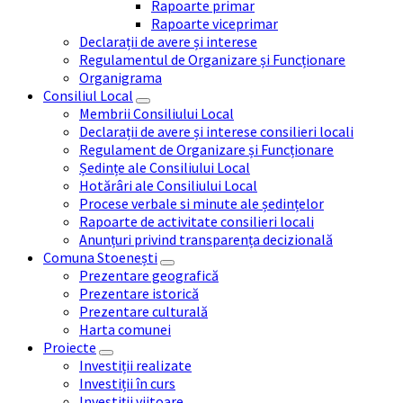
Rapoarte primar
Rapoarte viceprimar
Declarații de avere și interese
Regulamentul de Organizare și Funcționare
Organigrama
Consiliul Local
Membrii Consiliului Local
Declarații de avere și interese consilieri locali
Regulament de Organizare și Funcționare
Ședințe ale Consiliului Local
Hotărâri ale Consiliului Local
Procese verbale si minute ale ședințelor
Rapoarte de activitate consilieri locali
Anunțuri privind transparența decizională
Comuna Stoenești
Prezentare geografică
Prezentare istorică
Prezentare culturală
Harta comunei
Proiecte
Investiții realizate
Investiții în curs
Investiții viitoare