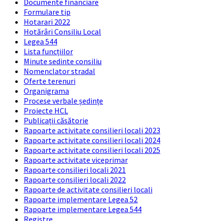
Documente financiare
Formulare tip
Hotarari 2022
Hotărâri Consiliu Local
Legea 544
Lista funcțiilor
Minute sedinte consiliu
Nomenclator stradal
Oferte terenuri
Organigrama
Procese verbale ședințe
Proiecte HCL
Publicații căsătorie
Rapoarte activitate consilieri locali 2023
Rapoarte activitate consilieri locali 2024
Rapoarte activitate consilieri locali 2025
Rapoarte activitate viceprimar
Rapoarte consilieri locali 2021
Rapoarte consilieri locali 2022
Rapoarte de activitate consilieri locali
Rapoarte implementare Legea 52
Rapoarte implementare Legea 544
Registre