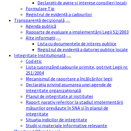
Declarații de avere și interese consilieri locali
Formulare Tip
Registrul de evidență a cadourilor
Transparență decizională
Agenda publică
Rapoarte de evaluare a implementării Legii 52/2003
Alte informații
Lista cu documentele de interes publice
Registrul de evidență a datoriei publice locale
Integritate Instituțională
Cod etic
Lista cuprinzând cadourile primite, potrivit Legii nr.
251/2004
Mecanismul de raportare a încălcărilor legii
Declarația privind asumarea unei agende de
integritate organizațională
Planul de integritate al instituției
Raport narativ referitor la stadiul implementării
măsurilor prevăzute în SNA și în planul de
integritate
Situația indicilor de integritate
Studii și materiale informative relevante