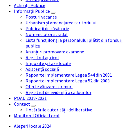
Achiziții Publice
Informații Publice
Posturi vacante
Urbanism și amenajarea teritoriului
Publicații de căsătorie
Nomenclator stradal
Lista funcțiilor și a personalului plătit din fonduri
publice
Anunțuri promovare examene
Registrul agricol
Impozite și taxe locale
Asistență socială
Rapoarte implementare Legea 544 din 2001
Rapoarte implementare Legea 52 din 2003
Oferte vânzare terenuri
Registrul de evidență a cadourilor
POAD 2018-2021
Contact
Hotărârile autorității deliberative
Monitorul Oficial Local
Alegeri locale 2024