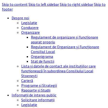
Skip to content
Skip to left sidebar
Skip to right sidebar
Skip to
footer
Despre noi
Legislație
Conducere
Organizare
Regulament de organizare și funcționare
aparat propriu
Regulament de Organizare și Funcționare
Consiliul Local
Organigrama
Stat de functii
Lista și datele de contact ale instituțiilor care
funcționează în subordinea Consiliului Local
Stoenești
Carieră
Programe și Strategii
Rapoarte și Studii
Informații de interes public
Solicitare informații
Legislație