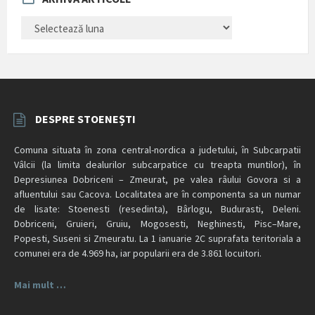
ARHIVĂ
ARTICOLE
DESPRE STOENEȘTI
Comuna situata în zona central-nordica a judetului, în Subcarpatii
Vâlcii (la limita dealurilor subcarpatice cu treapta muntilor), în
Depresiunea Dobriceni – Zmeurat, pe valea râului Govora si a
afluentului sau Cacova. Localitatea are în componenta sa un numar
de lisate: Stoenesti (resedinta), Bârlogu, Budurasti, Deleni.
Dobriceni, Gruieri, Gruiu, Mogosesti, Neghinesti, Pisc–Mare,
Popesti, Suseni si Zmeuratu. La 1 ianuarie 2C suprafata teritoriala a
comunei era de 4.969 ha, iar popularii era de 3.861 locuitori.
Mai mult …