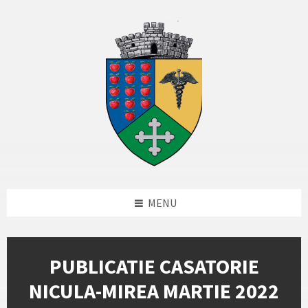
Skip
Skip
Skip
Skip
to
to
to
to
content
left
right
footer
sidebar
sidebar
MENU
PUBLICATIE CASATORIE
NICULA-MIREA MARTIE 2022