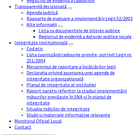
Registrul de evidență a cadourilor
Transparență decizională
Agenda publică
Rapoarte de evaluare a implementării Legii 52/2003
Alte informații
Lista cu documentele de interes publice
Registrul de evidență a datoriei publice locale
Integritate Instituțională
Cod etic
Lista cuprinzând cadourile primite, potrivit Legii nr.
251/2004
Mecanismul de raportare a încălcărilor legii
Declarația privind asumarea unei agende de
integritate organizațională
Planul de integritate al instituției
Raport narativ referitor la stadiul implementării
măsurilor prevăzute în SNA și în planul de
integritate
Situația indicilor de integritate
Studii și materiale informative relevante
Monitorul Oficial Local
Contact