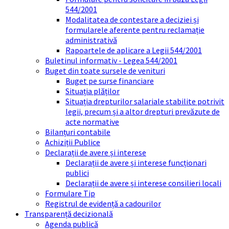
544/2001
Modalitatea de contestare a deciziei și
formularele aferente pentru reclamație
administrativă
Rapoartele de aplicare a Legii 544/2001
Buletinul informativ - Legea 544/2001
Buget din toate sursele de venituri
Buget pe surse financiare
Situația plăților
Situația drepturilor salariale stabilite potrivit
legii, precum și a altor drepturi prevăzute de
acte normative
Bilanțuri contabile
Achiziții Publice
Declarații de avere și interese
Declarații de avere și interese funcționari
publici
Declarații de avere și interese consilieri locali
Formulare Tip
Registrul de evidență a cadourilor
Transparență decizională
Agenda publică