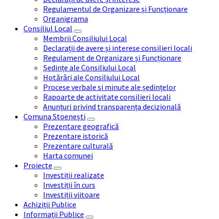
Regulamentul de Organizare și Funcționare
Organigrama
Consiliul Local
Membrii Consiliului Local
Declarații de avere și interese consilieri locali
Regulament de Organizare și Funcționare
Ședințe ale Consiliului Local
Hotărâri ale Consiliului Local
Procese verbale si minute ale ședințelor
Rapoarte de activitate consilieri locali
Anunțuri privind transparența decizională
Comuna Stoenești
Prezentare geografică
Prezentare istorică
Prezentare culturală
Harta comunei
Proiecte
Investiții realizate
Investiții în curs
Investiții viitoare
Achiziții Publice
Informații Publice