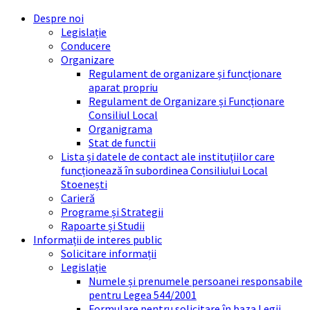
Skip
Skip
Skip
Skip
Despre noi
to
to
to
to
Legislație
content
left
right
footer
Conducere
sidebar
sidebar
Organizare
Regulament de organizare și funcționare
aparat propriu
Regulament de Organizare și Funcționare
Consiliul Local
Organigrama
Stat de functii
Lista și datele de contact ale instituțiilor care
funcționează în subordinea Consiliului Local
Stoenești
Carieră
Programe și Strategii
Rapoarte și Studii
Informații de interes public
Solicitare informații
Legislație
Numele și prenumele persoanei responsabile
pentru Legea 544/2001
Formulare pentru solicitare în baza Legii