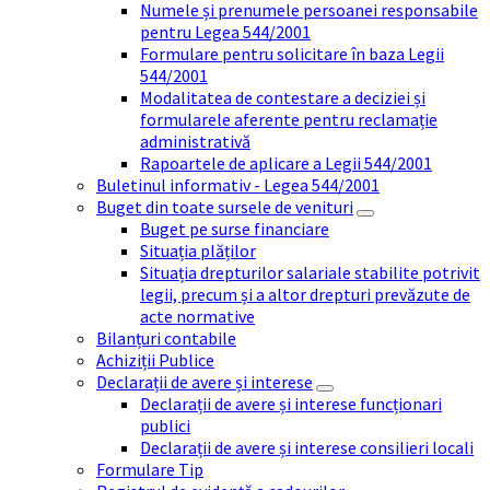
Numele și prenumele persoanei responsabile
pentru Legea 544/2001
Formulare pentru solicitare în baza Legii
544/2001
Modalitatea de contestare a deciziei și
formularele aferente pentru reclamație
administrativă
Rapoartele de aplicare a Legii 544/2001
Buletinul informativ - Legea 544/2001
Buget din toate sursele de venituri
Buget pe surse financiare
Situația plăților
Situația drepturilor salariale stabilite potrivit
legii, precum și a altor drepturi prevăzute de
acte normative
Bilanțuri contabile
Achiziții Publice
Declarații de avere și interese
Declarații de avere și interese funcționari
publici
Declarații de avere și interese consilieri locali
Formulare Tip