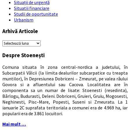
Situații de urgență
Situatii financiare
Studii de oportunitate
Urbanism
Arhivă Articole
Arhivă
Articole
Despre Stoenești
Comuna situata în zona central-nordica a judetului, în
Subcarpatii Vâlcii (la limita dealurilor subcarpatice cu treapta
muntilor), în Depresiunea Dobriceni – Zmeurat, pe valea râului
Govora si a afluentului sau Cacova. Localitatea are în
componenta sa un numar de lisate: Stoenesti (resedinta),
Bârlogu, Budurasti, Deleni. Dobriceni, Gruieri, Gruiu, Mogosesti,
Neghinesti, Pisc–Mare, Popesti, Suseni si Zmeuratu. La 1
ianuarie 2C suprafata teritoriala a comunei era de 4.969 ha, iar
popularii era de 3.861 locuitori.
Mai mult …