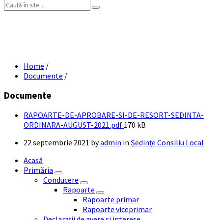
Search:
RAPOARTE DE APROBARE SI DE RESORT
SEDINTA ORDINARA AUGUST 2021.pdf
Home
/
Documente
/
Documente
RAPOARTE-DE-APROBARE-SI-DE-RESORT-SEDINTA-
File
ORDINARA-AUGUST-2021.pdf
170 kB
size:
22 septembrie 2021
by
admin
in
Ședințe Consiliu Local
Acasă
Primăria
Conducere
Rapoarte
Rapoarte primar
Rapoarte viceprimar
Declarații de avere și interese