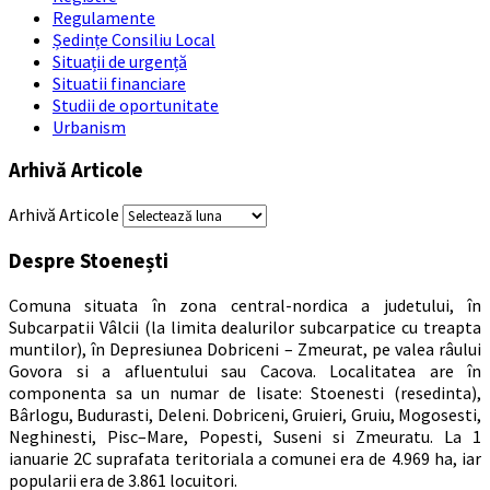
Regulamente
Ședințe Consiliu Local
Situații de urgență
Situatii financiare
Studii de oportunitate
Urbanism
Arhivă Articole
Arhivă Articole
Despre Stoenești
Comuna situata în zona central-nordica a judetului, în
Subcarpatii Vâlcii (la limita dealurilor subcarpatice cu treapta
muntilor), în Depresiunea Dobriceni – Zmeurat, pe valea râului
Govora si a afluentului sau Cacova. Localitatea are în
componenta sa un numar de lisate: Stoenesti (resedinta),
Bârlogu, Budurasti, Deleni. Dobriceni, Gruieri, Gruiu, Mogosesti,
Neghinesti, Pisc–Mare, Popesti, Suseni si Zmeuratu. La 1
ianuarie 2C suprafata teritoriala a comunei era de 4.969 ha, iar
popularii era de 3.861 locuitori.