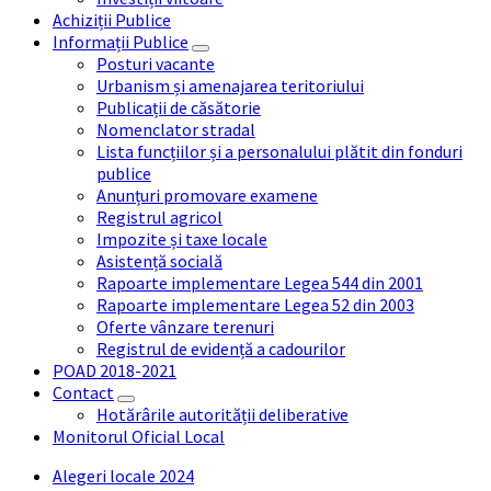
Achiziții Publice
Informații Publice
Posturi vacante
Urbanism și amenajarea teritoriului
Publicații de căsătorie
Nomenclator stradal
Lista funcțiilor și a personalului plătit din fonduri
publice
Anunțuri promovare examene
Registrul agricol
Impozite și taxe locale
Asistență socială
Rapoarte implementare Legea 544 din 2001
Rapoarte implementare Legea 52 din 2003
Oferte vânzare terenuri
Registrul de evidență a cadourilor
POAD 2018-2021
Contact
Hotărârile autorității deliberative
Monitorul Oficial Local
Alegeri locale 2024