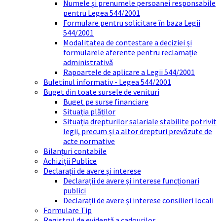
Numele și prenumele persoanei responsabile
pentru Legea 544/2001
Formulare pentru solicitare în baza Legii
544/2001
Modalitatea de contestare a deciziei și
formularele aferente pentru reclamație
administrativă
Rapoartele de aplicare a Legii 544/2001
Buletinul informativ - Legea 544/2001
Buget din toate sursele de venituri
Buget pe surse financiare
Situația plăților
Situația drepturilor salariale stabilite potrivit
legii, precum și a altor drepturi prevăzute de
acte normative
Bilanțuri contabile
Achiziții Publice
Declarații de avere și interese
Declarații de avere și interese funcționari
publici
Declarații de avere și interese consilieri locali
Formulare Tip
Registrul de evidență a cadourilor