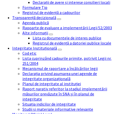
Declarații de avere și interese consilieri locali
Formulare Tip
Registrul de evidență a cadourilor
Transparență decizională
Agenda publică
Rapoarte de evaluare a implementării Legii 52/2003
Alte informații
Lista cu documentele de interes publice
Registrul de evidență a datoriei publice locale
Integritate Instituțională
Cod etic
Lista cuprinzând cadourile primite, potrivit Legii nr.
251/2004
Mecanismul de raportare a încălcărilor legii
Declarația privind asumarea unei agende de
integritate organizațională
Planul de integritate al instituției
Raport narativ referitor la stadiul implementării
măsurilor prevăzute în SNA și în planul de
integritate
Situația indicilor de integritate
Studii și materiale informative relevante