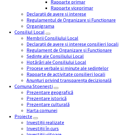
Rapoarte primar
Rapoarte viceprimar
Declarații de avere și interese
Regulamentul de Organizare și Funcționare
Organigrama
Consiliul Local
Membrii Consiliului Local
Declarații de avere și interese consilieri locali
Regulament de Organizare și Funcționare
Ședințe ale Consiliului Local
Hotărâri ale Consiliului Local
Procese verbale si minute ale ședințelor
Rapoarte de activitate consilieri locali
Anunțuri privind transparența decizională
Comuna Stoenești
Prezentare geografică
Prezentare istorică
Prezentare culturală
Harta comunei
Proiecte
Investiții realizate
Investiții în curs
Investiții viitoare