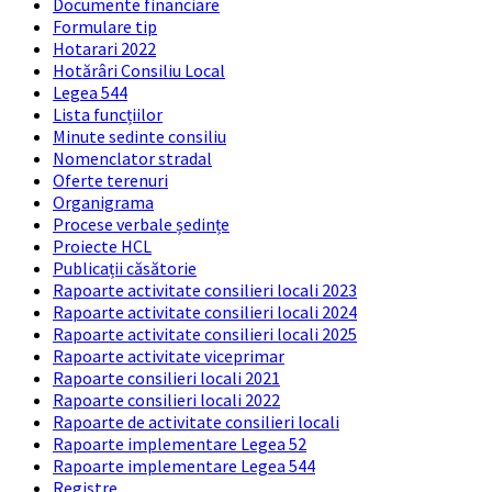
Documente financiare
Formulare tip
Hotarari 2022
Hotărâri Consiliu Local
Legea 544
Lista funcțiilor
Minute sedinte consiliu
Nomenclator stradal
Oferte terenuri
Organigrama
Procese verbale ședințe
Proiecte HCL
Publicații căsătorie
Rapoarte activitate consilieri locali 2023
Rapoarte activitate consilieri locali 2024
Rapoarte activitate consilieri locali 2025
Rapoarte activitate viceprimar
Rapoarte consilieri locali 2021
Rapoarte consilieri locali 2022
Rapoarte de activitate consilieri locali
Rapoarte implementare Legea 52
Rapoarte implementare Legea 544
Registre