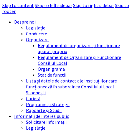
Skip to content
Skip to left sidebar
Skip to right sidebar
Skip to
footer
Despre noi
Legislație
Conducere
Organizare
Regulament de organizare și funcționare
aparat propriu
Regulament de Organizare și Funcționare
Consiliul Local
Organigrama
Stat de functii
Lista și datele de contact ale instituțiilor care
funcționează în subordinea Consiliului Local
Stoenești
Carieră
Programe și Strategii
Rapoarte și Studii
Informații de interes public
Solicitare informații
Legislație