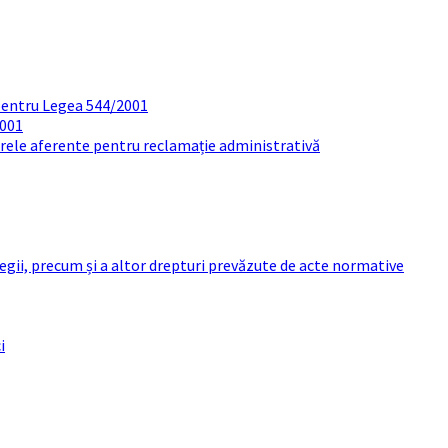
pentru Legea 544/2001
2001
arele aferente pentru reclamație administrativă
 legii, precum și a altor drepturi prevăzute de acte normative
i