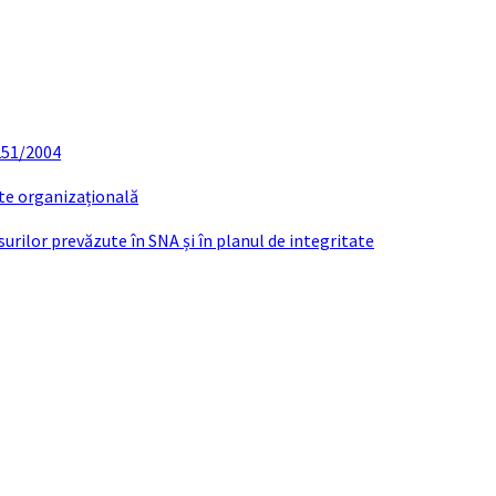
 251/2004
ate organizațională
urilor prevăzute în SNA și în planul de integritate
 APROBARE SI DE RESORT SEDINTA ORDIN