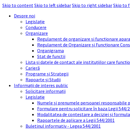
Skip to content
Skip to left sidebar
Skip to right sidebar
Skip to 
Despre noi
Legislație
Conducere
Organizare
Regulament de organizare și funcționare apara
Regulament de Organizare și Funcționare Consi
Organigrama
Stat de functii
Lista și datele de contact ale instituțiilor care func
Carieră
Programe și Strategii
Rapoarte și Studii
Informații de interes public
Solicitare informații
Legislație
Numele și prenumele persoanei responsabile 
Formulare pentru solicitare în baza Legii 544/
Modalitatea de contestare a deciziei și formul
Rapoartele de aplicare a Legii 544/2001
Buletinul informativ - Legea 544/2001