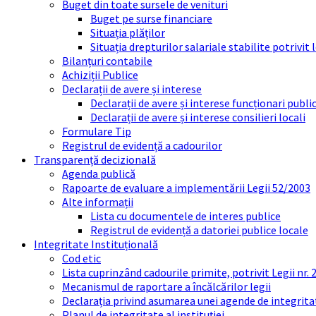
Buget din toate sursele de venituri
Buget pe surse financiare
Situația plăților
Situația drepturilor salariale stabilite potrivit
Bilanțuri contabile
Achiziții Publice
Declarații de avere și interese
Declarații de avere și interese funcționari public
Declarații de avere și interese consilieri locali
Formulare Tip
Registrul de evidență a cadourilor
Transparență decizională
Agenda publică
Rapoarte de evaluare a implementării Legii 52/2003
Alte informații
Lista cu documentele de interes publice
Registrul de evidență a datoriei publice locale
Integritate Instituțională
Cod etic
Lista cuprinzând cadourile primite, potrivit Legii nr.
Mecanismul de raportare a încălcărilor legii
Declarația privind asumarea unei agende de integrit
Planul de integritate al instituției