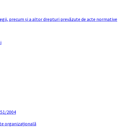
 legii, precum și a altor drepturi prevăzute de acte normative
i
 251/2004
ate organizațională