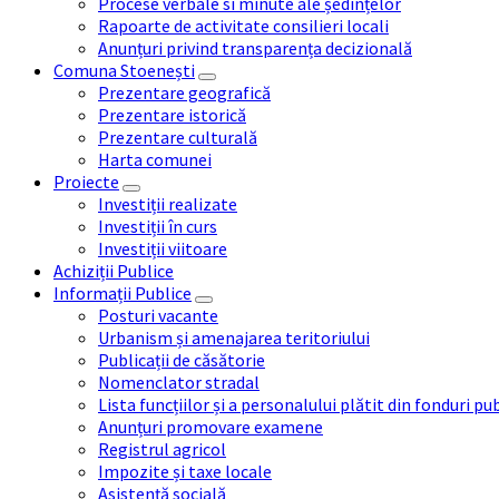
Procese verbale si minute ale ședințelor
Rapoarte de activitate consilieri locali
Anunțuri privind transparența decizională
Comuna Stoenești
Prezentare geografică
Prezentare istorică
Prezentare culturală
Harta comunei
Proiecte
Investiții realizate
Investiții în curs
Investiții viitoare
Achiziții Publice
Informații Publice
Posturi vacante
Urbanism și amenajarea teritoriului
Publicații de căsătorie
Nomenclator stradal
Lista funcțiilor și a personalului plătit din fonduri pu
Anunțuri promovare examene
Registrul agricol
Impozite și taxe locale
Asistență socială