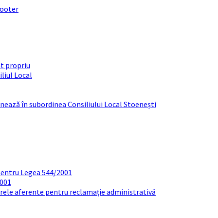
footer
t propriu
liul Local
ționează în subordinea Consiliului Local Stoenești
pentru Legea 544/2001
2001
arele aferente pentru reclamație administrativă