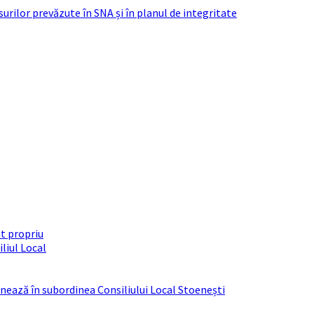
urilor prevăzute în SNA și în planul de integritate
t propriu
liul Local
ționează în subordinea Consiliului Local Stoenești