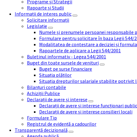
Programe și Strategii
Rapoarte și Studii
Informații de interes public
Solicitare informații
Legislație
Numele și prenumele persoanei responsabile 
Formulare pentru solicitare în baza Legii 544/
Modalitatea de contestare a deciziei și formul
Rapoartele de aplicare a Legii 544/2001
Buletinul informativ - Legea 544/2001
Buget din toate sursele de venituri
Buget pe surse financiare
Situația plăților
Situația drepturilor salariale stabilite potrivit
Bilanțuri contabile
Achiziții Publice
Declarații de avere și interese
Declarații de avere și interese funcționari public
Declarații de avere și interese consilieri locali
Formulare Tip
Registrul de evidență a cadourilor
Transparență decizională
Agenda publică