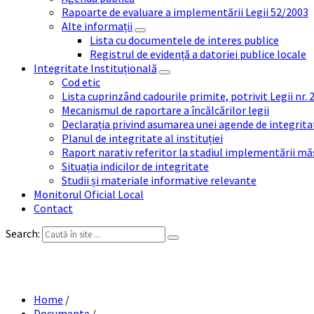
Rapoarte de evaluare a implementării Legii 52/2003
Alte informații
Lista cu documentele de interes publice
Registrul de evidență a datoriei publice locale
Integritate Instituțională
Cod etic
Lista cuprinzând cadourile primite, potrivit Legii nr.
Mecanismul de raportare a încălcărilor legii
Declarația privind asumarea unei agende de integrit
Planul de integritate al instituției
Raport narativ referitor la stadiul implementării măs
Situația indicilor de integritate
Studii și materiale informative relevante
Monitorul Oficial Local
Contact
Search:
RAPOARTE DE
Home
/
Documente
/