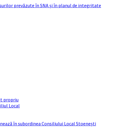
urilor prevăzute în SNA și în planul de integritate
t propriu
liul Local
ționează în subordinea Consiliului Local Stoenești