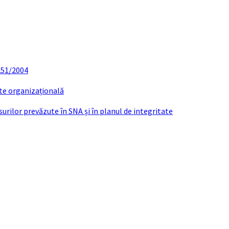
 251/2004
ate organizațională
urilor prevăzute în SNA și în planul de integritate
Reconstituire intocmire ulterioara