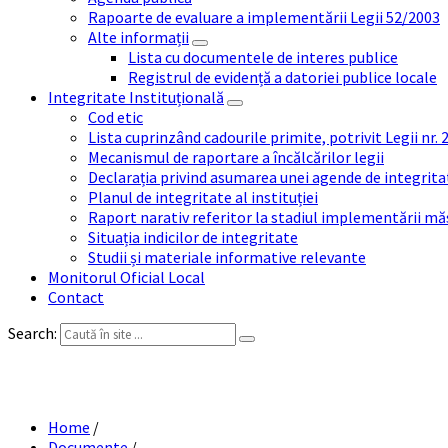
Rapoarte de evaluare a implementării Legii 52/2003
Alte informații
Lista cu documentele de interes publice
Registrul de evidență a datoriei publice locale
Integritate Instituțională
Cod etic
Lista cuprinzând cadourile primite, potrivit Legii nr.
Mecanismul de raportare a încălcărilor legii
Declarația privind asumarea unei agende de integrit
Planul de integritate al instituției
Raport narativ referitor la stadiul implementării măs
Situația indicilor de integritate
Studii și materiale informative relevante
Monitorul Oficial Local
Contact
Search:
Home
/
Documente
/