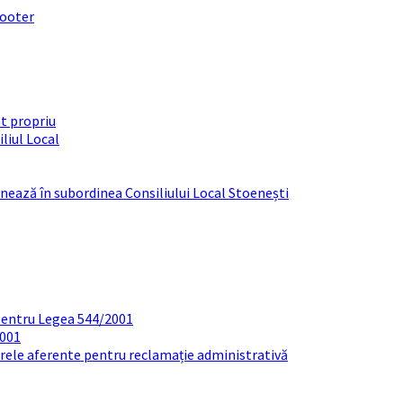
footer
t propriu
liul Local
ționează în subordinea Consiliului Local Stoenești
pentru Legea 544/2001
2001
arele aferente pentru reclamație administrativă