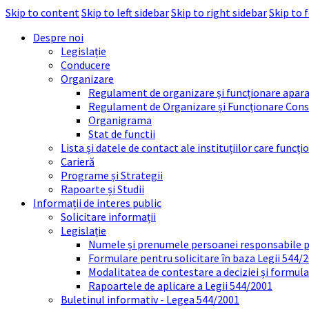
Skip to content
Skip to left sidebar
Skip to right sidebar
Skip to 
Despre noi
Legislație
Conducere
Organizare
Regulament de organizare și funcționare apara
Regulament de Organizare și Funcționare Consi
Organigrama
Stat de functii
Lista și datele de contact ale instituțiilor care func
Carieră
Programe și Strategii
Rapoarte și Studii
Informații de interes public
Solicitare informații
Legislație
Numele și prenumele persoanei responsabile 
Formulare pentru solicitare în baza Legii 544/
Modalitatea de contestare a deciziei și formul
Rapoartele de aplicare a Legii 544/2001
Buletinul informativ - Legea 544/2001