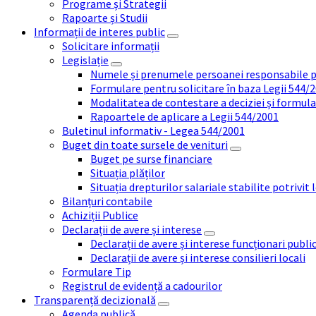
Programe și Strategii
Rapoarte și Studii
Informații de interes public
Solicitare informații
Legislație
Numele și prenumele persoanei responsabile 
Formulare pentru solicitare în baza Legii 544/
Modalitatea de contestare a deciziei și formul
Rapoartele de aplicare a Legii 544/2001
Buletinul informativ - Legea 544/2001
Buget din toate sursele de venituri
Buget pe surse financiare
Situația plăților
Situația drepturilor salariale stabilite potrivit
Bilanțuri contabile
Achiziții Publice
Declarații de avere și interese
Declarații de avere și interese funcționari public
Declarații de avere și interese consilieri locali
Formulare Tip
Registrul de evidență a cadourilor
Transparență decizională
Agenda publică