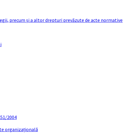
 legii, precum și a altor drepturi prevăzute de acte normative
i
 251/2004
ate organizațională