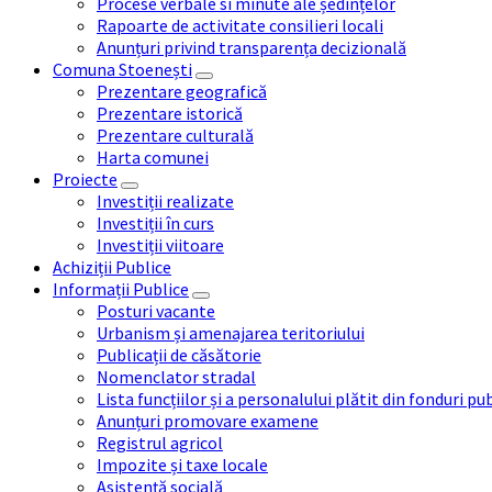
Procese verbale si minute ale ședințelor
Rapoarte de activitate consilieri locali
Anunțuri privind transparența decizională
Comuna Stoenești
Prezentare geografică
Prezentare istorică
Prezentare culturală
Harta comunei
Proiecte
Investiții realizate
Investiții în curs
Investiții viitoare
Achiziții Publice
Informații Publice
Posturi vacante
Urbanism și amenajarea teritoriului
Publicații de căsătorie
Nomenclator stradal
Lista funcțiilor și a personalului plătit din fonduri pu
Anunțuri promovare examene
Registrul agricol
Impozite și taxe locale
Asistență socială