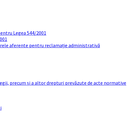
pentru Legea 544/2001
2001
arele aferente pentru reclamație administrativă
 legii, precum și a altor drepturi prevăzute de acte normative
i