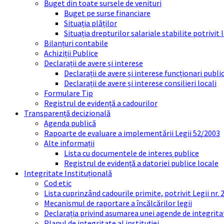
Buget din toate sursele de venituri
Buget pe surse financiare
Situația plăților
Situația drepturilor salariale stabilite potrivit
Bilanțuri contabile
Achiziții Publice
Declarații de avere și interese
Declarații de avere și interese funcționari public
Declarații de avere și interese consilieri locali
Formulare Tip
Registrul de evidență a cadourilor
Transparență decizională
Agenda publică
Rapoarte de evaluare a implementării Legii 52/2003
Alte informații
Lista cu documentele de interes publice
Registrul de evidență a datoriei publice locale
Integritate Instituțională
Cod etic
Lista cuprinzând cadourile primite, potrivit Legii nr.
Mecanismul de raportare a încălcărilor legii
Declarația privind asumarea unei agende de integrit
Planul de integritate al instituției