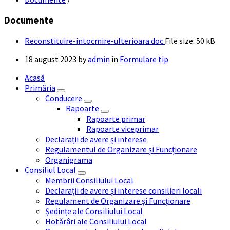
Documente
Reconstituire-intocmire-ulterioara.doc
File size:
50 kB
18 august 2023
by
admin
in
Formulare tip
Acasă
Primăria
Conducere
Rapoarte
Rapoarte primar
Rapoarte viceprimar
Declarații de avere și interese
Regulamentul de Organizare și Funcționare
Organigrama
Consiliul Local
Membrii Consiliului Local
Declarații de avere și interese consilieri locali
Regulament de Organizare și Funcționare
Ședințe ale Consiliului Local
Hotărâri ale Consiliului Local