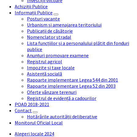
Investiții viitoare
Achiziții Publice
Informații Publice
Posturi vacante
Urbanism și amenajarea teritoriului
Publicații de căsătorie
Nomenclator stradal
Lista funcțiilor și a personalului plătit din fonduri
publice
Anunțuri promovare examene
Registrul agricol
Impozite și taxe locale
Asistență socială
Rapoarte implementare Legea 544 din 2001
Rapoarte implementare Legea 52 din 2003
Oferte vânzare terenuri
Registrul de evidență a cadourilor
POAD 2018-2021
Contact
Hotărârile autorității deliberative
Monitorul Oficial Local
Alegeri locale 2024