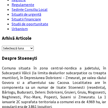
Regulamente
Ședințe Consiliu Local
Situații de urgență
Situatii financiare
Studii de oportunitate
Urbanism
Arhivă Articole
Arhivă
Articole
Despre Stoenești
Comuna situata în zona central-nordica a judetului, în
Subcarpatii Vâlcii (la limita dealurilor subcarpatice cu treapta
muntilor), în Depresiunea Dobriceni – Zmeurat, pe valea râului
Govora si a afluentului sau Cacova. Localitatea are în
componenta sa un numar de lisate: Stoenesti (resedinta),
Bârlogu, Budurasti, Deleni. Dobriceni, Gruieri, Gruiu, Mogosesti,
Neghinesti, Pisc–Mare, Popesti, Suseni si Zmeuratu. La 1
ianuarie 2C suprafata teritoriala a comunei era de 4.969 ha, iar
popularii era de 3.861 locuitori.