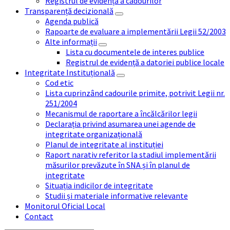
Registrul de evidență a cadourilor
Transparență decizională
Agenda publică
Rapoarte de evaluare a implementării Legii 52/2003
Alte informații
Lista cu documentele de interes publice
Registrul de evidență a datoriei publice locale
Integritate Instituțională
Cod etic
Lista cuprinzând cadourile primite, potrivit Legii nr.
251/2004
Mecanismul de raportare a încălcărilor legii
Declarația privind asumarea unei agende de
integritate organizațională
Planul de integritate al instituției
Raport narativ referitor la stadiul implementării
măsurilor prevăzute în SNA și în planul de
integritate
Situația indicilor de integritate
Studii și materiale informative relevante
Monitorul Oficial Local
Contact