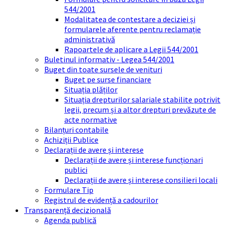
544/2001
Modalitatea de contestare a deciziei și
formularele aferente pentru reclamație
administrativă
Rapoartele de aplicare a Legii 544/2001
Buletinul informativ - Legea 544/2001
Buget din toate sursele de venituri
Buget pe surse financiare
Situația plăților
Situația drepturilor salariale stabilite potrivit
legii, precum și a altor drepturi prevăzute de
acte normative
Bilanțuri contabile
Achiziții Publice
Declarații de avere și interese
Declarații de avere și interese funcționari
publici
Declarații de avere și interese consilieri locali
Formulare Tip
Registrul de evidență a cadourilor
Transparență decizională
Agenda publică