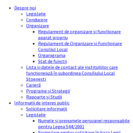
Skip
Skip
Skip
Skip
Despre noi
to
to
to
to
Legislație
content
left
right
footer
Conducere
sidebar
sidebar
Organizare
Regulament de organizare și funcționare
aparat propriu
Regulament de Organizare și Funcționare
Consiliul Local
Organigrama
Stat de functii
Lista și datele de contact ale instituțiilor care
funcționează în subordinea Consiliului Local
Stoenești
Carieră
Programe și Strategii
Rapoarte și Studii
Informații de interes public
Solicitare informații
Legislație
Numele și prenumele persoanei responsabile
pentru Legea 544/2001
Formulare pentru solicitare în baza Legii