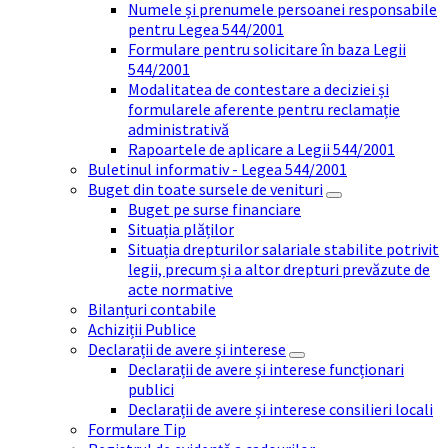
Numele și prenumele persoanei responsabile
pentru Legea 544/2001
Formulare pentru solicitare în baza Legii
544/2001
Modalitatea de contestare a deciziei și
formularele aferente pentru reclamație
administrativă
Rapoartele de aplicare a Legii 544/2001
Buletinul informativ - Legea 544/2001
Buget din toate sursele de venituri
Buget pe surse financiare
Situația plăților
Situația drepturilor salariale stabilite potrivit
legii, precum și a altor drepturi prevăzute de
acte normative
Bilanțuri contabile
Achiziții Publice
Declarații de avere și interese
Declarații de avere și interese funcționari
publici
Declarații de avere și interese consilieri locali
Formulare Tip