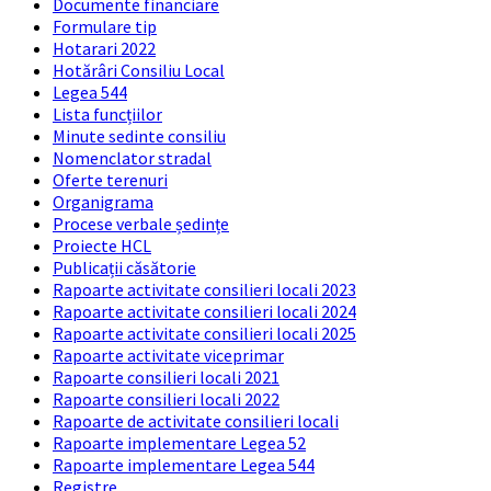
Documente financiare
Formulare tip
Hotarari 2022
Hotărâri Consiliu Local
Legea 544
Lista funcțiilor
Minute sedinte consiliu
Nomenclator stradal
Oferte terenuri
Organigrama
Procese verbale ședințe
Proiecte HCL
Publicații căsătorie
Rapoarte activitate consilieri locali 2023
Rapoarte activitate consilieri locali 2024
Rapoarte activitate consilieri locali 2025
Rapoarte activitate viceprimar
Rapoarte consilieri locali 2021
Rapoarte consilieri locali 2022
Rapoarte de activitate consilieri locali
Rapoarte implementare Legea 52
Rapoarte implementare Legea 544
Registre