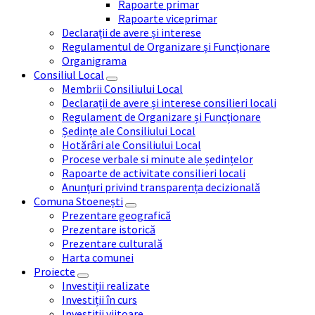
Rapoarte primar
Rapoarte viceprimar
Declarații de avere și interese
Regulamentul de Organizare și Funcționare
Organigrama
Consiliul Local
Membrii Consiliului Local
Declarații de avere și interese consilieri locali
Regulament de Organizare și Funcționare
Ședințe ale Consiliului Local
Hotărâri ale Consiliului Local
Procese verbale si minute ale ședințelor
Rapoarte de activitate consilieri locali
Anunțuri privind transparența decizională
Comuna Stoenești
Prezentare geografică
Prezentare istorică
Prezentare culturală
Harta comunei
Proiecte
Investiții realizate
Investiții în curs
Investiții viitoare