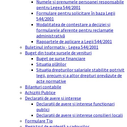
Numele și prenumele persoanei responsabile
pentru Legea 544/2001
Formulare pentru solicitare în baza Legii
544/2001
Modalitatea de contestare a deciziei și
formularele aferente pentru reclamație
administrativă
Rapoartele de aplicare a Legii 544/2001
Buletinul informativ - Legea 544/2001
Buget din toate sursele de venituri
Buget pe surse financiare
Situația plăților
Situația drepturilor salariale stabilite potrivit
legii, precum și a altor drepturi prevăzute de
acte normative
Bilanțuri contabile
Achiziții Publice
Declarații de avere și interese
Declarații de avere și interese funcționari
publici
Declarații de avere și interese consilieri locali
Formulare Tip
Registrul de evidență a cadourilor