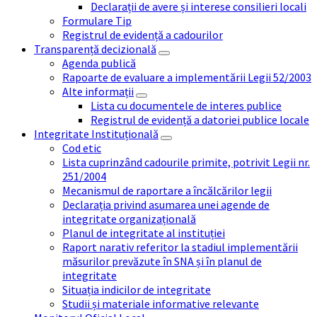
Declarații de avere și interese consilieri locali
Formulare Tip
Registrul de evidență a cadourilor
Transparență decizională
Agenda publică
Rapoarte de evaluare a implementării Legii 52/2003
Alte informații
Lista cu documentele de interes publice
Registrul de evidență a datoriei publice locale
Integritate Instituțională
Cod etic
Lista cuprinzând cadourile primite, potrivit Legii nr.
251/2004
Mecanismul de raportare a încălcărilor legii
Declarația privind asumarea unei agende de
integritate organizațională
Planul de integritate al instituției
Raport narativ referitor la stadiul implementării
măsurilor prevăzute în SNA și în planul de
integritate
Situația indicilor de integritate
Studii și materiale informative relevante