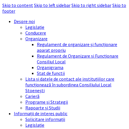
Skip to content
Skip to left sidebar
Skip to right sidebar
Skip to
footer
Despre noi
Legislație
Conducere
Organizare
Regulament de organizare și funcționare
aparat propriu
Regulament de Organizare și Funcționare
Consiliul Local
Organigrama
Stat de functii
Lista și datele de contact ale instituțiilor care
funcționează în subordinea Consiliului Local
Stoenești
Carieră
Programe și Strategii
Rapoarte și Studii
Informații de interes public
Solicitare informații
Legislație