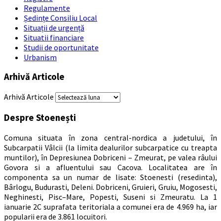
Regulamente
Ședințe Consiliu Local
Situații de urgență
Situatii financiare
Studii de oportunitate
Urbanism
Arhivă Articole
Arhivă Articole
Despre Stoenești
Comuna situata în zona central-nordica a judetului, în
Subcarpatii Vâlcii (la limita dealurilor subcarpatice cu treapta
muntilor), în Depresiunea Dobriceni – Zmeurat, pe valea râului
Govora si a afluentului sau Cacova. Localitatea are în
componenta sa un numar de lisate: Stoenesti (resedinta),
Bârlogu, Budurasti, Deleni. Dobriceni, Gruieri, Gruiu, Mogosesti,
Neghinesti, Pisc–Mare, Popesti, Suseni si Zmeuratu. La 1
ianuarie 2C suprafata teritoriala a comunei era de 4.969 ha, iar
popularii era de 3.861 locuitori.