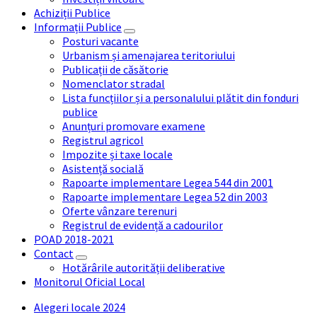
Achiziții Publice
Informații Publice
Posturi vacante
Urbanism și amenajarea teritoriului
Publicații de căsătorie
Nomenclator stradal
Lista funcțiilor și a personalului plătit din fonduri
publice
Anunțuri promovare examene
Registrul agricol
Impozite și taxe locale
Asistență socială
Rapoarte implementare Legea 544 din 2001
Rapoarte implementare Legea 52 din 2003
Oferte vânzare terenuri
Registrul de evidență a cadourilor
POAD 2018-2021
Contact
Hotărârile autorității deliberative
Monitorul Oficial Local
Alegeri locale 2024